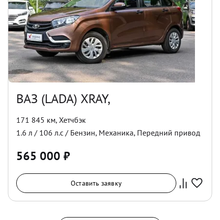
ВАЗ (LADA) XRAY,
171 845 км
,
Хетчбэк
1.6
л /
106
л.с /
Бензин
,
Механика
,
Передний
привод
565 000
₽
Оставить заявку