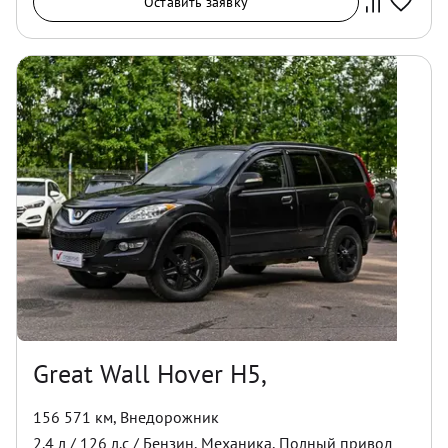
Оставить заявку
Great Wall Hover H5,
156 571 км
,
Внедорожник
2.4
л /
126
л.с /
Бензин
,
Механика
,
Полный
привод