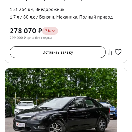
153 264 км
,
Внедорожник
1.7
л /
80
л.с /
Бензин
,
Механика
,
Полный
привод
278 070
₽
-
7
%
299 000
₽ цена без скидки
Оставить заявку