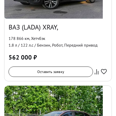
ВАЗ (LADA) XRAY,
178 866 км
,
Хетчбэк
1.8
л /
122
л.с /
Бензин
,
Робот
,
Передний
привод
562 000
₽
Оставить заявку