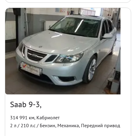
Saab 9-3,
314 991 км
,
Кабриолет
2
л /
210
л.с /
Бензин
,
Механика
,
Передний
привод