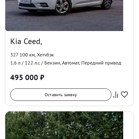
Kia Ceed,
327 100 км
,
Хетчбэк
1.6
л /
122
л.с /
Бензин
,
Автомат
,
Передний
привод
495 000
₽
Оставить заявку