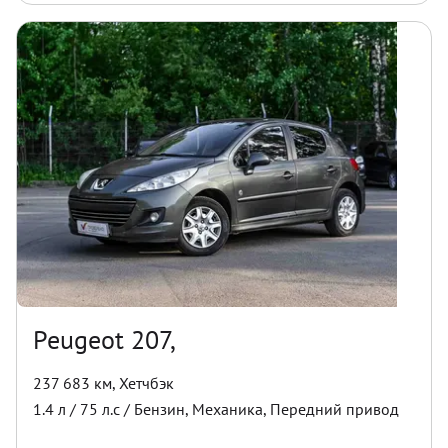
Peugeot 207,
237 683 км
,
Хетчбэк
1.4
л /
75
л.с /
Бензин
,
Механика
,
Передний
привод