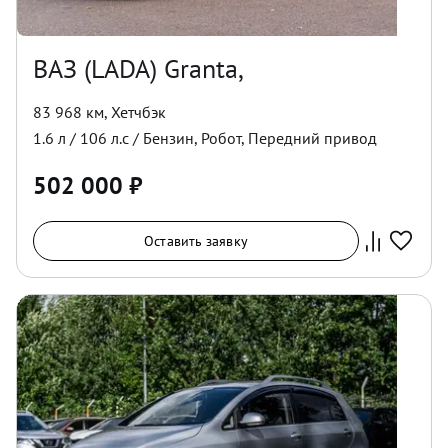
ВАЗ (LADA) Granta,
83 968 км
,
Хетчбэк
1.6
л /
106
л.с /
Бензин
,
Робот
,
Передний
привод
502 000
₽
Оставить заявку