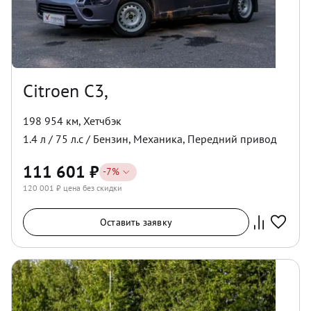
Citroen C3,
198 954 км
,
Хетчбэк
1.4
л /
75
л.с /
Бензин
,
Механика
,
Передний
привод
111 601
₽
-
7
%
120 001
₽ цена без скидки
Оставить заявку