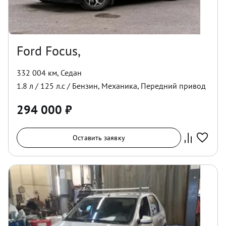
Ford Focus,
332 004 км
,
Седан
1.8
л /
125
л.с /
Бензин
,
Механика
,
Передний
привод
294 000
₽
Оставить заявку