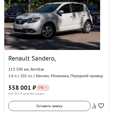
Renault Sandero,
113 500 км
,
Хетчбэк
1.6
л /
102
л.с /
Бензин
,
Механика
,
Передний
привод
558 001
₽
-
7
%
600 001
₽ цена без скидки
Оставить заявку