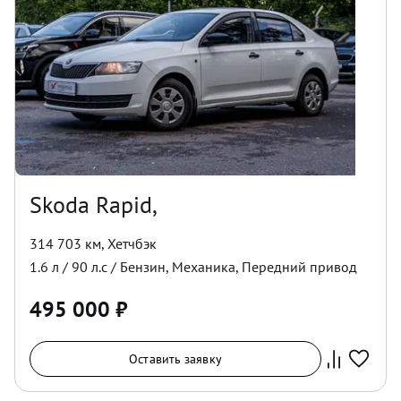
Skoda Rapid,
314 703 км
,
Хетчбэк
1.6
л /
90
л.с /
Бензин
,
Механика
,
Передний
привод
495 000
₽
Оставить заявку