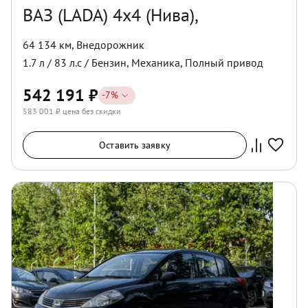
ВАЗ (LADA) 4x4 (Нива),
64 134 км
,
Внедорожник
1.7
л /
83
л.с /
Бензин
,
Механика
,
Полный
привод
542 191
₽
-
7
%
583 001
₽ цена без скидки
Оставить заявку