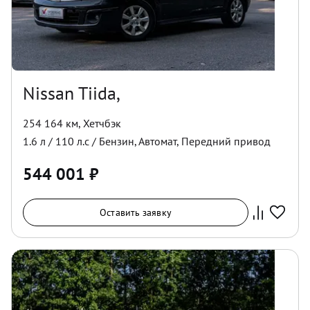
Nissan Tiida,
254 164 км
,
Хетчбэк
1.6
л /
110
л.с /
Бензин
,
Автомат
,
Передний
привод
544 001
₽
Оставить заявку