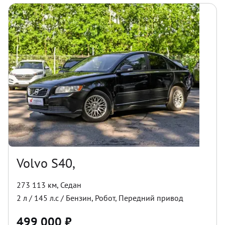
Volvo S40,
273 113 км
,
Седан
2
л /
145
л.с /
Бензин
,
Робот
,
Передний
привод
499 000
₽