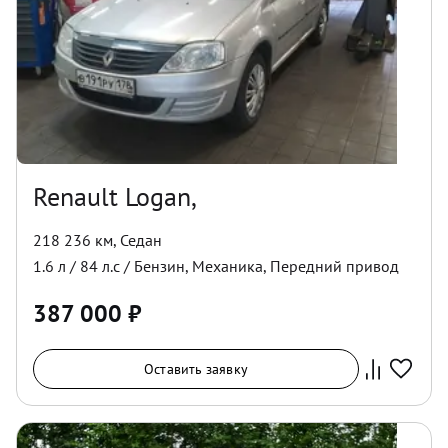
Renault Logan,
218 236 км
,
Седан
1.6
л /
84
л.с /
Бензин
,
Механика
,
Передний
привод
387 000
₽
Оставить заявку