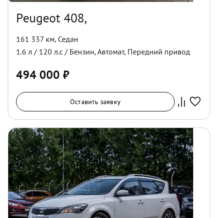
Peugeot 408,
161 337 км
,
Седан
1.6
л /
120
л.с /
Бензин
,
Автомат
,
Передний
привод
494 000
₽
Оставить заявку