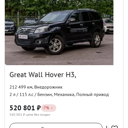
Great Wall Hover H3,
212 499 км
,
Внедорожник
2
л /
115
л.с /
Бензин
,
Механика
,
Полный
привод
520 801
₽
-
7
%
560 001
₽ цена без скидки