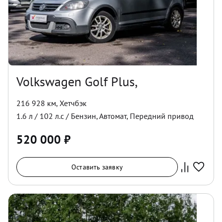
Volkswagen Golf Plus,
216 928 км
,
Хетчбэк
1.6
л /
102
л.с /
Бензин
,
Автомат
,
Передний
привод
520 000
₽
Оставить заявку