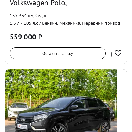
Volkswagen Polo,
135 334 км
,
Седан
1.6
л /
105
л.с /
Бензин
,
Механика
,
Передний
привод
559 000
₽
Оставить заявку