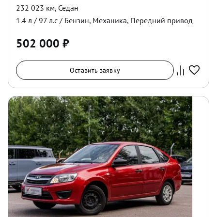
232 023 км
,
Седан
1.4
л /
97
л.с /
Бензин
,
Механика
,
Передний
привод
502 000
₽
Оставить заявку