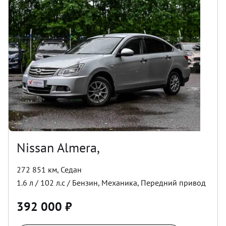
Nissan Almera,
272 851 км
,
Седан
1.6
л /
102
л.с /
Бензин
,
Механика
,
Передний
привод
392 000
₽