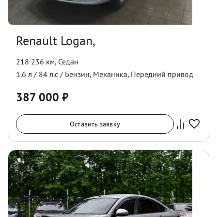
Renault Logan,
218 236 км
,
Седан
1.6
л /
84
л.с /
Бензин
,
Механика
,
Передний
привод
387 000
₽
Оставить заявку