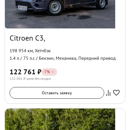
Citroen C3,
198 954 км
,
Хетчбэк
1.4
л /
75
л.с /
Бензин
,
Механика
,
Передний
привод
122 761
₽
-
7
%
132 001
₽ цена без скидки
Оставить заявку