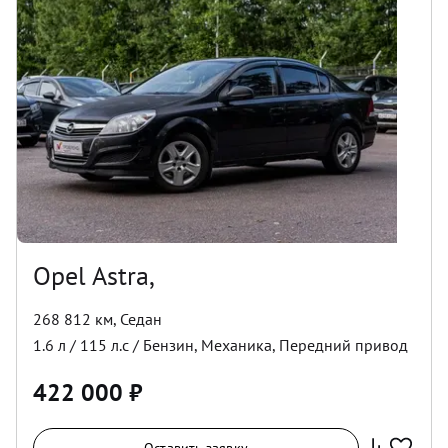
Opel Astra,
268 812 км
,
Седан
1.6
л /
115
л.с /
Бензин
,
Механика
,
Передний
привод
422 000
₽