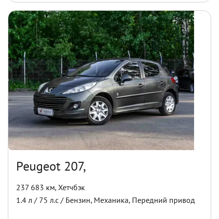
Peugeot 207,
237 683 км
,
Хетчбэк
1.4
л /
75
л.с /
Бензин
,
Механика
,
Передний
привод