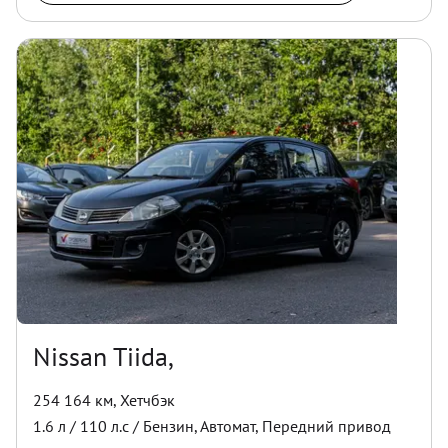
Nissan Tiida,
254 164 км
,
Хетчбэк
1.6
л /
110
л.с /
Бензин
,
Автомат
,
Передний
привод