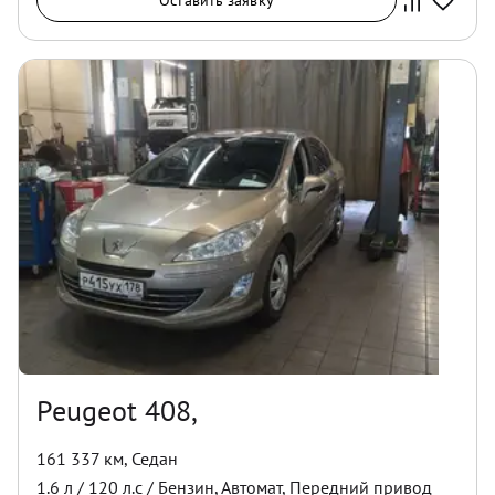
Оставить заявку
Peugeot 408,
161 337 км
,
Седан
1.6
л /
120
л.с /
Бензин
,
Автомат
,
Передний
привод