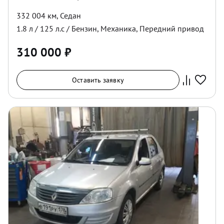
332 004 км
,
Седан
1.8
л /
125
л.с /
Бензин
,
Механика
,
Передний
привод
310 000
₽
Оставить заявку