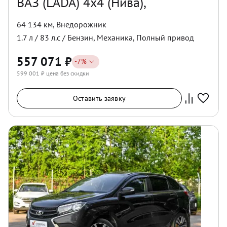
ВАЗ (LADA) 4x4 (Нива),
64 134 км
,
Внедорожник
1.7
л /
83
л.с /
Бензин
,
Механика
,
Полный
привод
557 071
₽
-
7
%
599 001
₽ цена без скидки
Оставить заявку