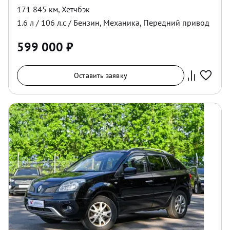
171 845 км
,
Хетчбэк
1.6
л /
106
л.с /
Бензин
,
Механика
,
Передний
привод
599 000
₽
Оставить заявку