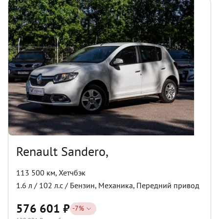
Renault Sandero,
113 500 км
,
Хетчбэк
1.6
л /
102
л.с /
Бензин
,
Механика
,
Передний
привод
576 601
₽
-
7
%