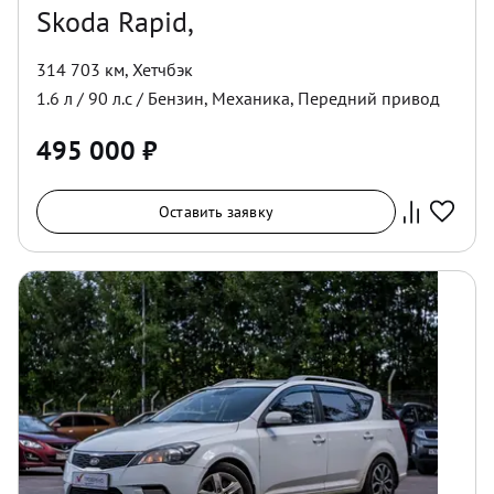
Skoda Rapid,
314 703 км
,
Хетчбэк
1.6
л /
90
л.с /
Бензин
,
Механика
,
Передний
привод
495 000
₽
Оставить заявку