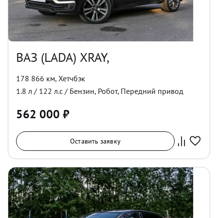
ВАЗ (LADA) XRAY,
178 866 км
,
Хетчбэк
1.8
л /
122
л.с /
Бензин
,
Робот
,
Передний
привод
562 000
₽
Оставить заявку