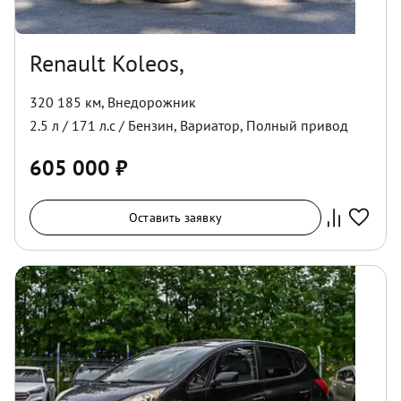
Renault Koleos,
320 185 км
,
Внедорожник
2.5
л /
171
л.с /
Бензин
,
Вариатор
,
Полный
привод
605 000
₽
Оставить заявку