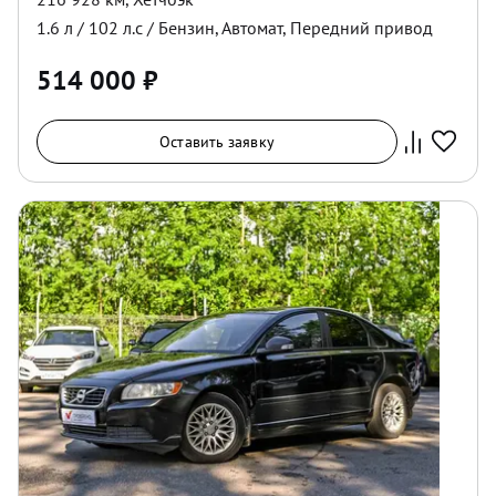
1.6
л /
102
л.с /
Бензин
,
Автомат
,
Передний
привод
514 000
₽
Оставить заявку