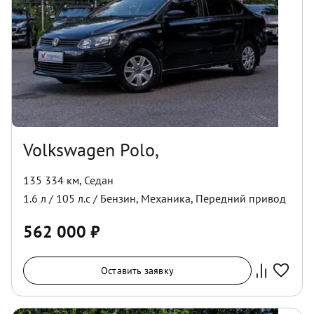
Volkswagen Polo,
135 334 км
,
Седан
1.6
л /
105
л.с /
Бензин
,
Механика
,
Передний
привод
562 000
₽
Оставить заявку