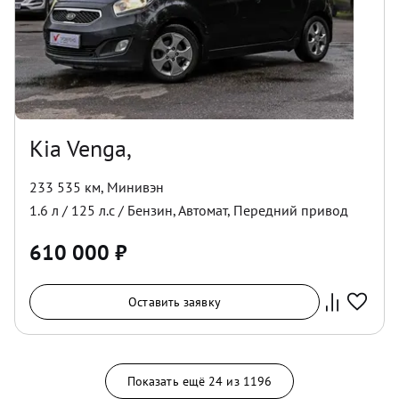
Kia Venga,
233 535 км
,
Минивэн
1.6
л /
125
л.с /
Бензин
,
Автомат
,
Передний
привод
610 000
₽
Оставить заявку
Показать ещё
24
из
1196