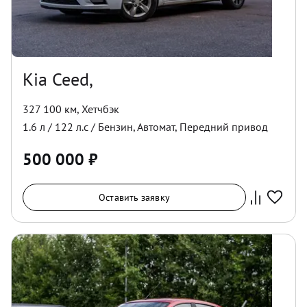
Kia Ceed,
327 100 км
,
Хетчбэк
1.6
л /
122
л.с /
Бензин
,
Автомат
,
Передний
привод
500 000
₽
Оставить заявку