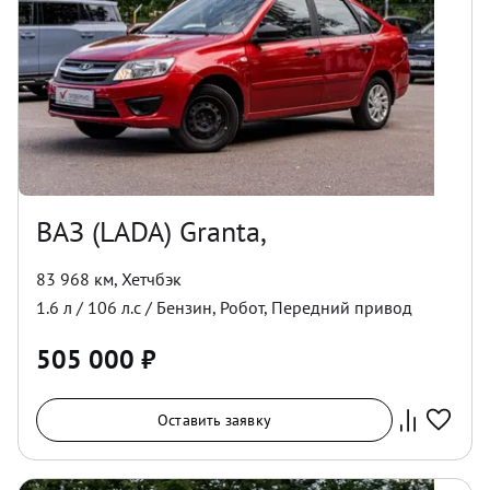
ВАЗ (LADA) Granta,
83 968 км
,
Хетчбэк
1.6
л /
106
л.с /
Бензин
,
Робот
,
Передний
привод
505 000
₽
Оставить заявку