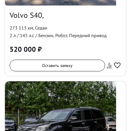
Volvo S40,
273 113 км
,
Седан
2
л /
145
л.с /
Бензин
,
Робот
,
Передний
привод
520 000
₽
Оставить заявку