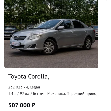
Toyota Corolla,
232 023 км
,
Седан
1.4
л /
97
л.с /
Бензин
,
Механика
,
Передний
привод
507 000
₽