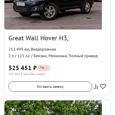
Great Wall Hover H3,
212 499 км
,
Внедорожник
2
л /
115
л.с /
Бензин
,
Механика
,
Полный
привод
525 451
₽
-
7
%
565 001
₽ цена без скидки
Оставить заявку