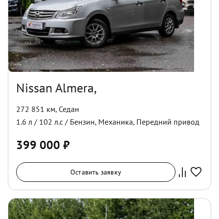
Nissan Almera,
272 851 км
,
Седан
1.6
л /
102
л.с /
Бензин
,
Механика
,
Передний
привод
399 000
₽
Оставить заявку