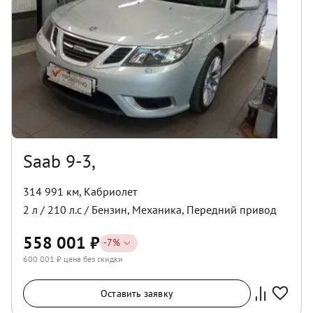
Saab 9-3,
314 991 км
,
Кабриолет
2
л /
210
л.с /
Бензин
,
Механика
,
Передний
привод
558 001
₽
-
7
%
600 001
₽ цена без скидки
Оставить заявку