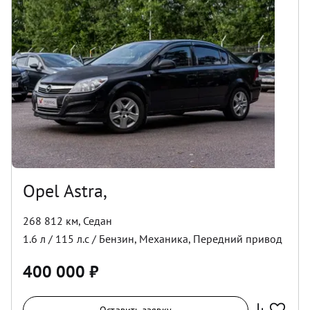
Opel Astra,
268 812 км
,
Седан
1.6
л /
115
л.с /
Бензин
,
Механика
,
Передний
привод
400 000
₽