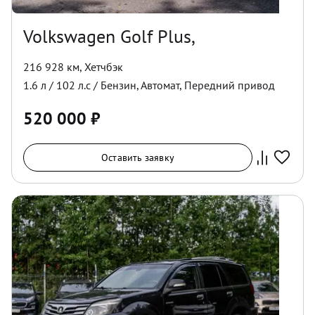
Volkswagen Golf Plus,
216 928 км
,
Хетчбэк
1.6
л /
102
л.с /
Бензин
,
Автомат
,
Передний
привод
520 000
₽
Оставить заявку