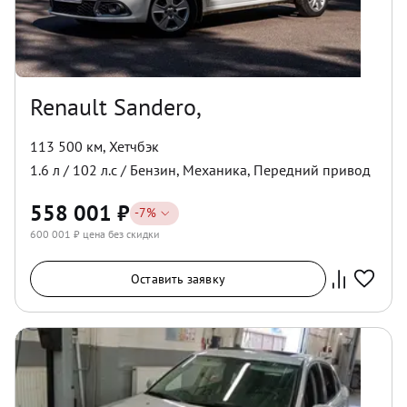
Renault Sandero,
113 500 км
,
Хетчбэк
1.6
л /
102
л.с /
Бензин
,
Механика
,
Передний
привод
558 001
₽
-
7
%
600 001
₽ цена без скидки
Оставить заявку