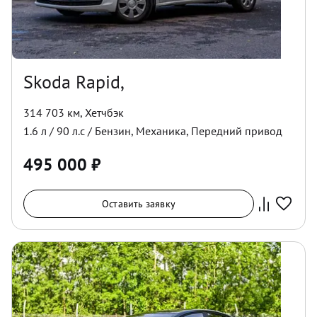
Skoda Rapid,
314 703 км
,
Хетчбэк
1.6
л /
90
л.с /
Бензин
,
Механика
,
Передний
привод
495 000
₽
Оставить заявку