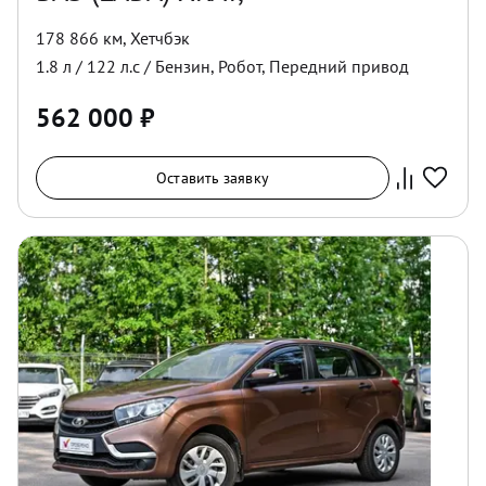
178 866 км
,
Хетчбэк
1.8
л /
122
л.с /
Бензин
,
Робот
,
Передний
привод
562 000
₽
Оставить заявку