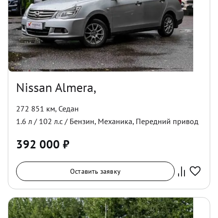
Nissan Almera,
272 851 км
,
Седан
1.6
л /
102
л.с /
Бензин
,
Механика
,
Передний
привод
392 000
₽
Оставить заявку