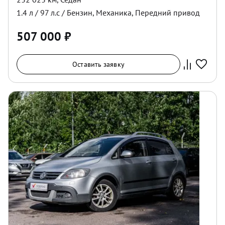
1.4
л /
97
л.с /
Бензин
,
Механика
,
Передний
привод
507 000
₽
Оставить заявку