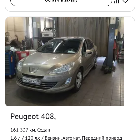
Оставить заявку
Peugeot 408,
161 337 км
,
Седан
1.6
л /
120
л.с /
Бензин
,
Автомат
,
Передний
привод