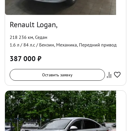
Renault Logan,
218 236 км
,
Седан
1.6
л /
84
л.с /
Бензин
,
Механика
,
Передний
привод
387 000
₽
Оставить заявку