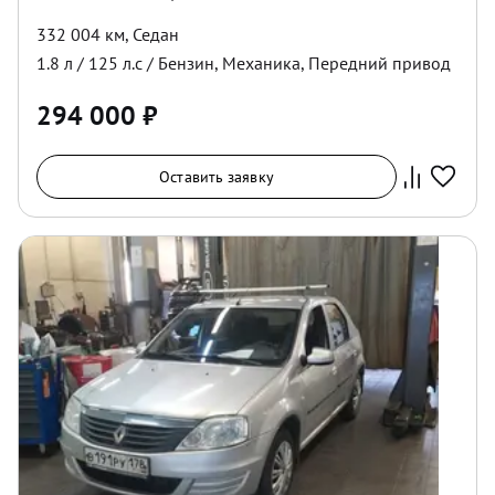
332 004 км
,
Седан
1.8
л /
125
л.с /
Бензин
,
Механика
,
Передний
привод
294 000
₽
Оставить заявку