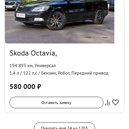
Skoda Octavia,
194 893 км
,
Универсал
1.4
л /
122
л.с /
Бензин
,
Робот
,
Передний
привод
580 000
₽
Оставить заявку
Показать ещё
24
из
1203