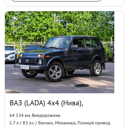
ВАЗ (LADA) 4x4 (Нива),
64 134 км
,
Внедорожник
1.7
л /
83
л.с /
Бензин
,
Механика
,
Полный
привод