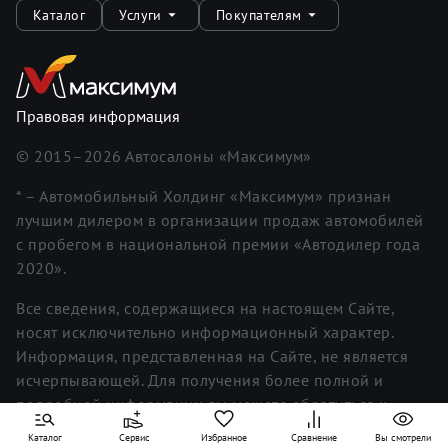
Каталог
Услуги
Покупателям
Правовая информация
© 2015–
2026
Автосалоны «Максимум»
* – Автомобильный Холдинг «Максимум» признан
лучшим дилером в организации продаж автомобилей
с пробегом в национальной премии «Автодилер года
2020».
Все сведения, содержащиеся на настоящем Сайте,
носят исключительно информационный характер.
Информация, представленная на Сайте, не является
исчерпывающей. Для получения более полной и
подробной информации вы можете обратиться к
менеджерам. Информация о ценах не является
Каталог
Сервис
Избранное
Сравнение
Вы смотрели