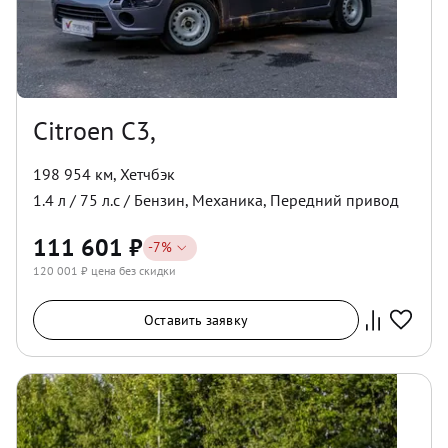
Citroen C3,
198 954 км
,
Хетчбэк
1.4
л /
75
л.с /
Бензин
,
Механика
,
Передний
привод
111 601
₽
-
7
%
120 001
₽ цена без скидки
Оставить заявку