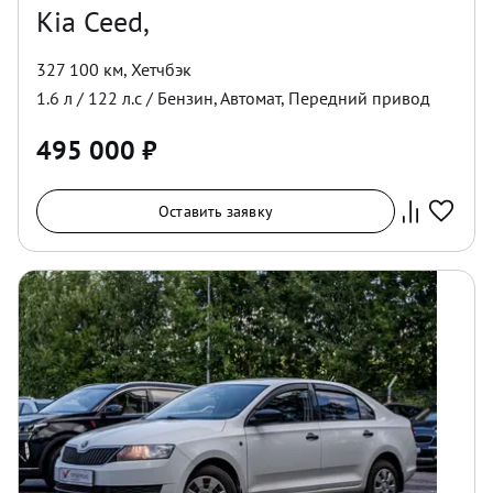
Kia Ceed,
327 100 км
,
Хетчбэк
1.6
л /
122
л.с /
Бензин
,
Автомат
,
Передний
привод
495 000
₽
Оставить заявку