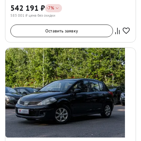
542 191
₽
-
7
%
583 001
₽ цена без скидки
Оставить заявку