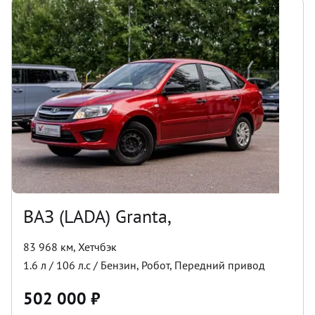
ВАЗ (LADA) Granta,
83 968 км
,
Хетчбэк
1.6
л /
106
л.с /
Бензин
,
Робот
,
Передний
привод
502 000
₽