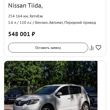
Nissan Tiida,
254 164 км
,
Хетчбэк
1.6
л /
110
л.с /
Бензин
,
Автомат
,
Передний
привод
548 001
₽
Оставить заявку