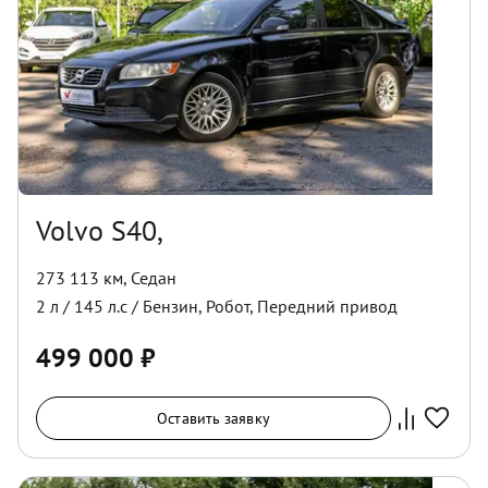
Volvo S40,
273 113 км
,
Седан
2
л /
145
л.с /
Бензин
,
Робот
,
Передний
привод
499 000
₽
Оставить заявку