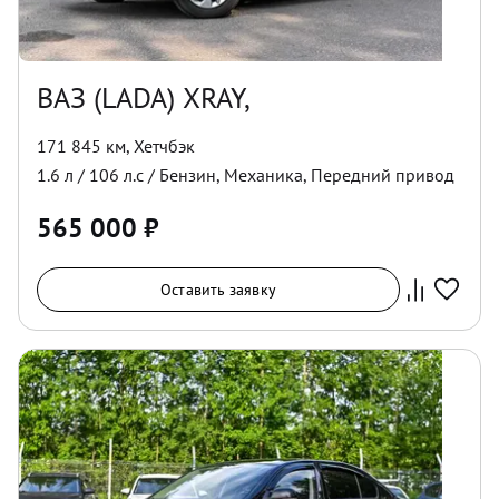
ВАЗ (LADA) XRAY,
171 845 км
,
Хетчбэк
1.6
л /
106
л.с /
Бензин
,
Механика
,
Передний
привод
565 000
₽
Оставить заявку