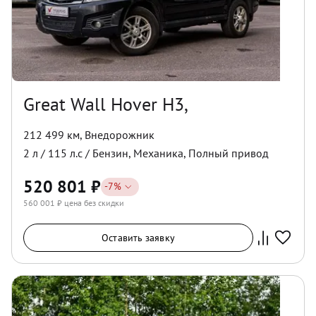
Great Wall Hover H3,
212 499 км
,
Внедорожник
2
л /
115
л.с /
Бензин
,
Механика
,
Полный
привод
520 801
₽
-
7
%
560 001
₽ цена без скидки
Оставить заявку