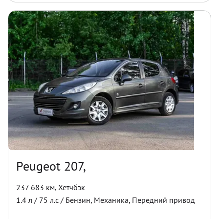
Peugeot 207,
237 683 км
,
Хетчбэк
1.4
л /
75
л.с /
Бензин
,
Механика
,
Передний
привод