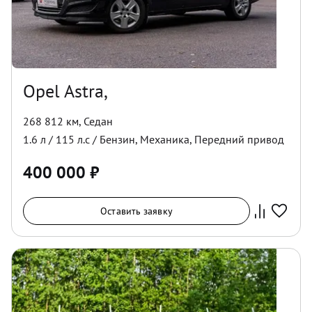
Opel Astra,
268 812 км
,
Седан
1.6
л /
115
л.с /
Бензин
,
Механика
,
Передний
привод
400 000
₽
Оставить заявку