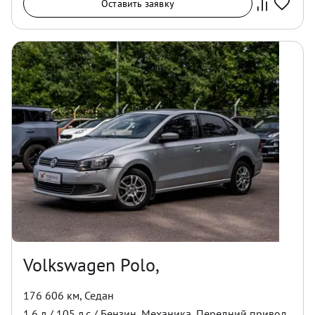
Оставить заявку
Volkswagen Polo,
176 606 км
,
Седан
1.6
л /
105
л.с /
Бензин
,
Механика
,
Передний
привод