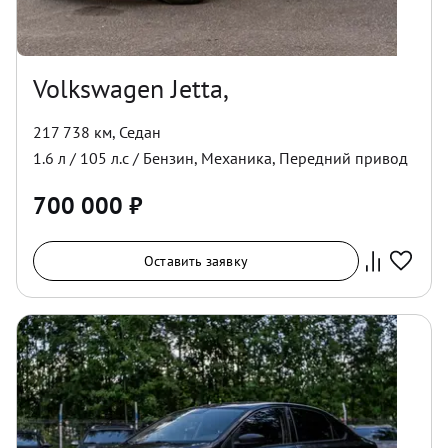
Volkswagen Jetta,
217 738 км
,
Седан
1.6
л /
105
л.с /
Бензин
,
Механика
,
Передний
привод
700 000
₽
Оставить заявку