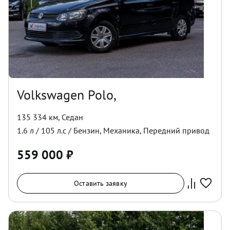
Volkswagen Polo,
135 334 км
,
Седан
1.6
л /
105
л.с /
Бензин
,
Механика
,
Передний
привод
559 000
₽
Оставить заявку