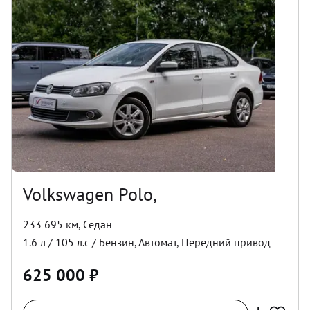
Volkswagen Polo,
233 695 км
,
Седан
1.6
л /
105
л.с /
Бензин
,
Автомат
,
Передний
привод
625 000
₽