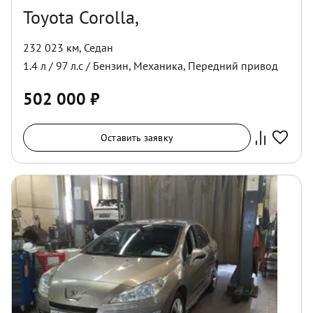
Toyota Corolla,
232 023 км
,
Седан
1.4
л /
97
л.с /
Бензин
,
Механика
,
Передний
привод
502 000
₽
Оставить заявку