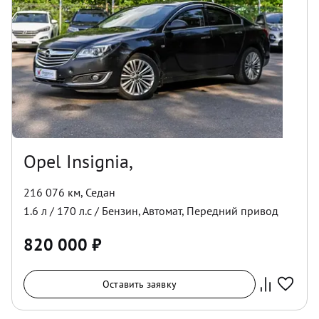
Opel Insignia,
216 076 км
,
Седан
1.6
л /
170
л.с /
Бензин
,
Автомат
,
Передний
привод
820 000
₽
Оставить заявку