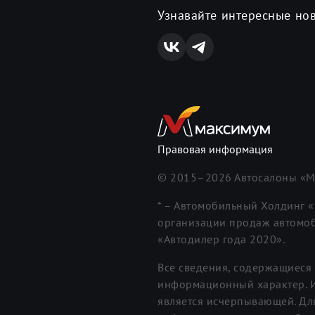
Узнавайте интересные но
Правовая информация
© 2015–
2026
Автосалоны «М
* – Автомобильный Холдинг 
организации продаж автомоб
«Автодилер года 2020».
Все сведения, содержащиеся 
информационный характер. И
является исчерпывающей. Дл