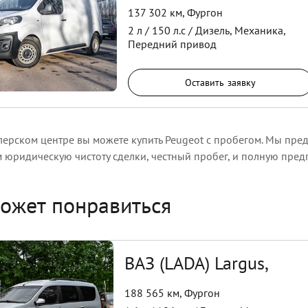
137 302 км
,
Фургон
2
л /
150
л.с /
Дизель
,
Механика
,
Передний
привод
Оставить заявку
ерском центре вы можете купить Peugeot с пробегом. Мы пред
м юридическую чистоту сделки, честный пробег, и полную пре
ожет понравиться
ВАЗ (LADA) Largus,
188 565 км
,
Фургон