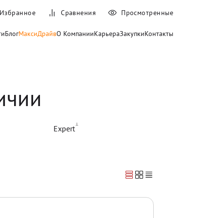
Избранное
Сравнения
Просмотренные
ти
Блог
МаксиДрайв
О Компании
Карьера
Закупки
Контакты
ичии
1
Expert