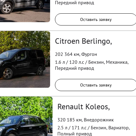
Передний
привод
Оставить заявку
Citroen Berlingo,
202 364 км
,
Фургон
1.6
л /
120
л.с /
Бензин
,
Механика
,
Передний
привод
Оставить заявку
Renault Koleos,
320 185 км
,
Внедорожник
2.5
л /
171
л.с /
Бензин
,
Вариатор
,
Полный
привод