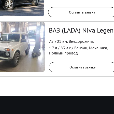
Оставить заявку
ВАЗ (LADA) Niva Legen
75 701 км
,
Внедорожник
1.7
л /
83
л.с /
Бензин
,
Механика
,
Полный
привод
Оставить заявку