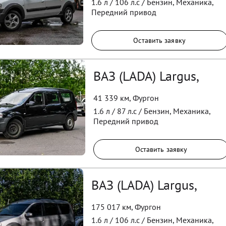
1.6
л /
106
л.с /
Бензин
,
Механика
,
Передний
привод
Оставить заявку
ВАЗ (LADA) Largus,
41 339 км
,
Фургон
1.6
л /
87
л.с /
Бензин
,
Механика
,
Передний
привод
Оставить заявку
ВАЗ (LADA) Largus,
175 017 км
,
Фургон
1.6
л /
106
л.с /
Бензин
,
Механика
,