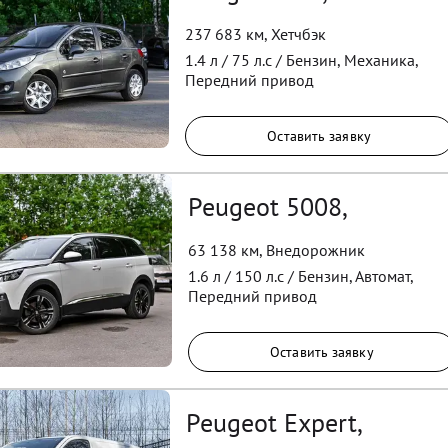
237 683 км
,
Хетчбэк
1.4
л /
75
л.с /
Бензин
,
Механика
,
Передний
привод
Оставить заявку
Peugeot 5008,
63 138 км
,
Внедорожник
1.6
л /
150
л.с /
Бензин
,
Автомат
,
Передний
привод
Оставить заявку
Peugeot Expert,