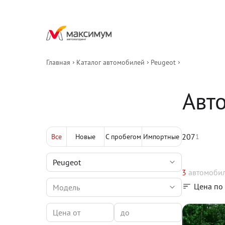
Главная
Каталог автомобилей
Peugeot
Авт
207
Все
Новые
С пробегом
Импортные
1
3
автомоби
Цена по