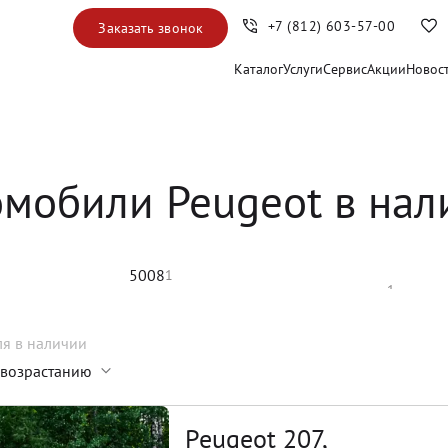
+7 (812) 603-57-00
Заказать звонок
Каталог
Услуги
Сервис
Акции
Новос
омобили Peugeot в нал
5008
1
ля
в наличии
 возрастанию
Peugeot 207,