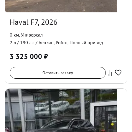
Haval F7, 2026
0 км
,
Универсал
2
л /
190
л.с /
Бензин
,
Робот
,
Полный
привод
3 325 000
₽
Оставить заявку