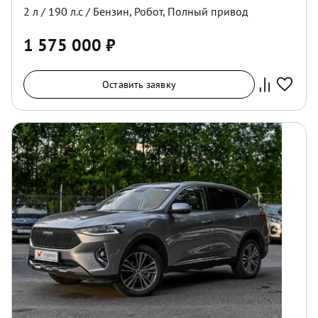
2
л /
190
л.с /
Бензин
,
Робот
,
Полный
привод
1 575 000
₽
Оставить заявку