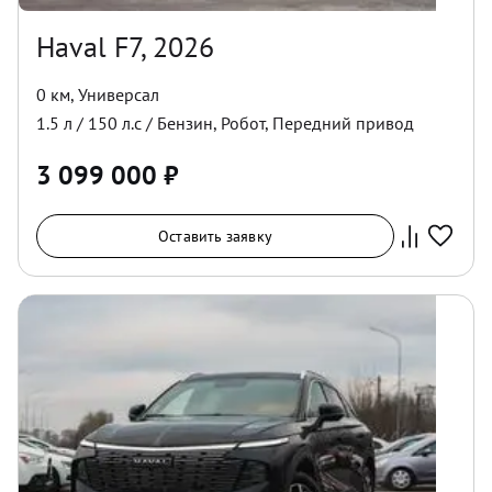
Haval F7, 2026
0 км
,
Универсал
1.5
л /
150
л.с /
Бензин
,
Робот
,
Передний
привод
3 099 000
₽
Оставить заявку