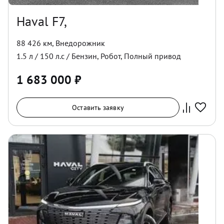
Haval F7,
88 426 км
,
Внедорожник
1.5
л /
150
л.с /
Бензин
,
Робот
,
Полный
привод
1 683 000
₽
Оставить заявку