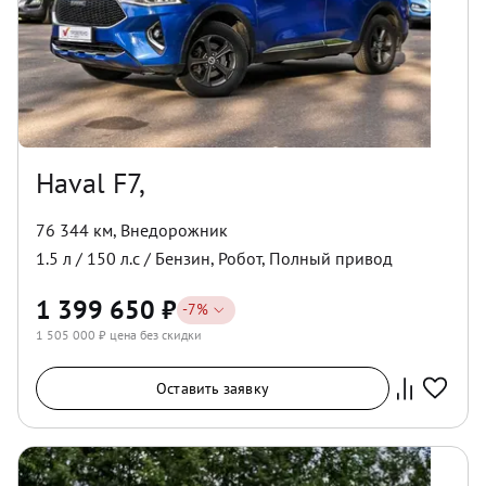
Haval F7,
76 344 км
,
Внедорожник
1.5
л /
150
л.с /
Бензин
,
Робот
,
Полный
привод
1 399 650
₽
-
7
%
1 505 000
₽ цена без скидки
Оставить заявку