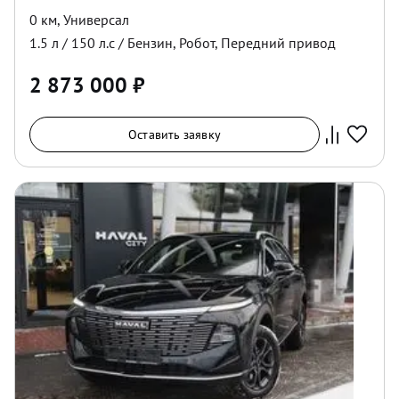
0 км
,
Универсал
1.5
л /
150
л.с /
Бензин
,
Робот
,
Передний
привод
2 873 000
₽
Оставить заявку