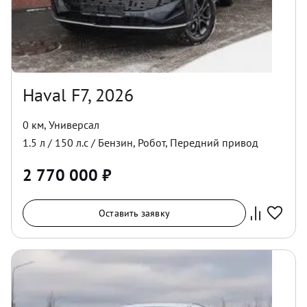
Haval F7, 2026
0 км
,
Универсал
1.5
л /
150
л.с /
Бензин
,
Робот
,
Передний
привод
2 770 000
₽
Оставить заявку