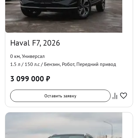
Haval F7, 2026
0 км
,
Универсал
1.5
л /
150
л.с /
Бензин
,
Робот
,
Передний
привод
3 099 000
₽
Оставить заявку