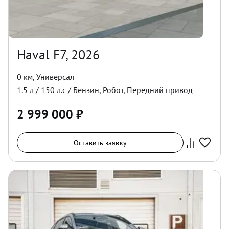
Haval F7, 2026
0 км
,
Универсал
1.5
л /
150
л.с /
Бензин
,
Робот
,
Передний
привод
2 999 000
₽
Оставить заявку