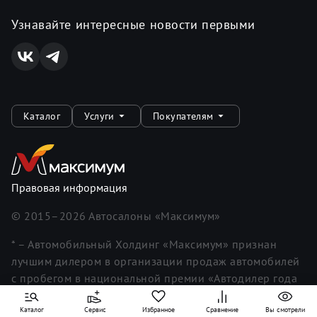
Узнавайте интересные новости первыми
Каталог
Услуги
Покупателям
Правовая информация
© 2015–
2026
Автосалоны «Максимум»
* – Автомобильный Холдинг «Максимум» признан
лучшим дилером в организации продаж автомобилей
с пробегом в национальной премии «Автодилер года
2020».
Каталог
Сервис
Избранное
Сравнение
Вы смотрели