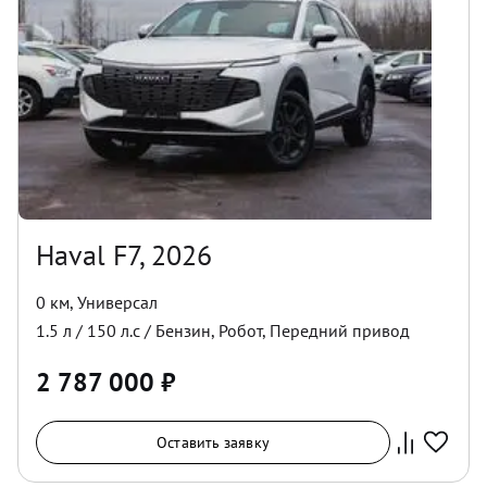
Haval F7, 2026
0 км
,
Универсал
1.5
л /
150
л.с /
Бензин
,
Робот
,
Передний
привод
2 787 000
₽
Оставить заявку