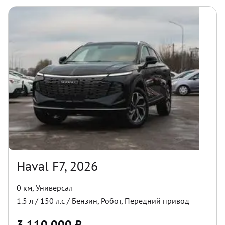
Haval F7, 2026
0 км
,
Универсал
1.5
л /
150
л.с /
Бензин
,
Робот
,
Передний
привод
3 110 000
₽