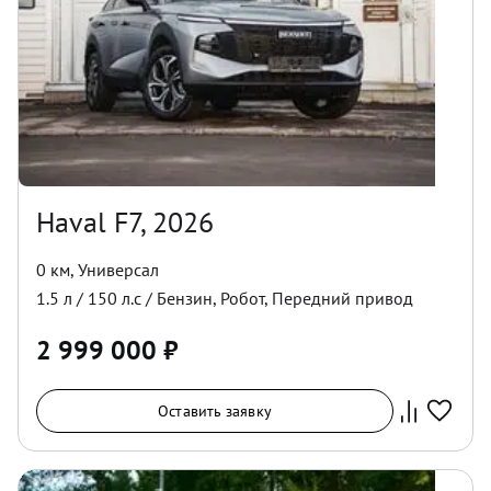
Haval F7, 2026
0 км
,
Универсал
1.5
л /
150
л.с /
Бензин
,
Робот
,
Передний
привод
2 999 000
₽
Оставить заявку