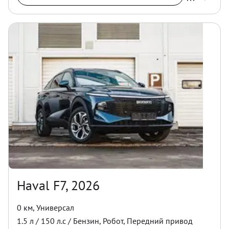
Haval F7, 2026
0 км
,
Универсал
1.5
л /
150
л.с /
Бензин
,
Робот
,
Передний
привод