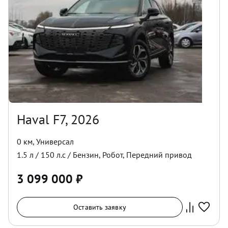
Haval F7, 2026
0 км
,
Универсал
1.5
л /
150
л.с /
Бензин
,
Робот
,
Передний
привод
3 099 000
₽
Оставить заявку