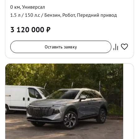
0 км
,
Универсал
1.5
л /
150
л.с /
Бензин
,
Робот
,
Передний
привод
3 120 000
₽
Оставить заявку