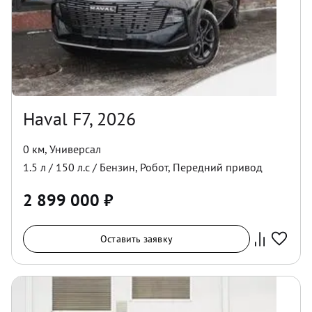
Haval F7, 2026
0 км
,
Универсал
1.5
л /
150
л.с /
Бензин
,
Робот
,
Передний
привод
2 899 000
₽
Оставить заявку