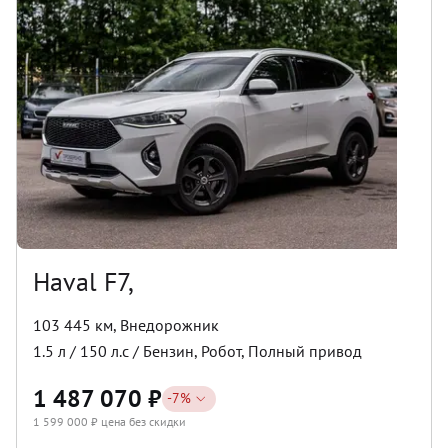
Haval F7,
103 445 км
,
Внедорожник
1.5
л /
150
л.с /
Бензин
,
Робот
,
Полный
привод
1 487 070
₽
-
7
%
1 599 000
₽ цена без скидки