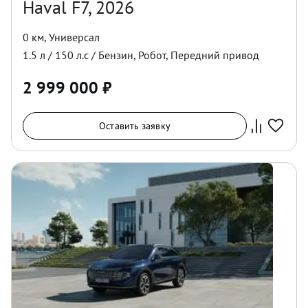
Haval F7, 2026
0 км
,
Универсал
1.5
л /
150
л.с /
Бензин
,
Робот
,
Передний
привод
2 999 000
₽
Оставить заявку