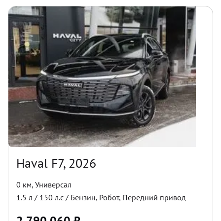
Haval F7, 2026
0 км
,
Универсал
1.5
л /
150
л.с /
Бензин
,
Робот
,
Передний
привод
2 790 060
₽