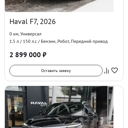
Haval F7, 2026
0 км
,
Универсал
1.5
л /
150
л.с /
Бензин
,
Робот
,
Передний
привод
2 899 000
₽
Оставить заявку