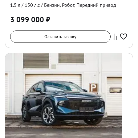
1.5
л /
150
л.с /
Бензин
,
Робот
,
Передний
привод
3 099 000
₽
Оставить заявку