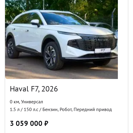
Haval F7, 2026
0 км
,
Универсал
1.5
л /
150
л.с /
Бензин
,
Робот
,
Передний
привод
3 059 000
₽