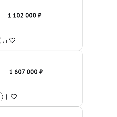
1 102 000
₽
1 607 000
₽