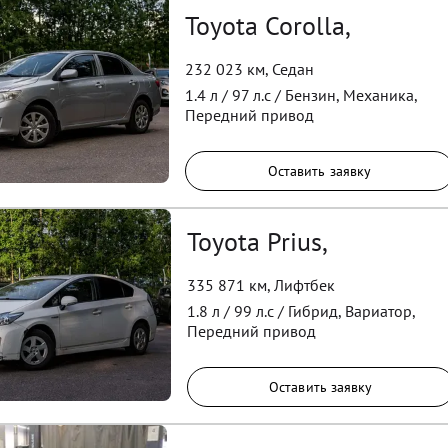
Toyota Corolla,
232 023 км
,
Седан
1.4
л /
97
л.с /
Бензин
,
Механика
,
Передний
привод
Оставить заявку
Toyota Prius,
335 871 км
,
Лифтбек
1.8
л /
99
л.с /
Гибрид
,
Вариатор
,
Передний
привод
Оставить заявку