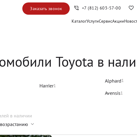
+7 (812) 603-57-00
Заказать звонок
Каталог
Услуги
Сервис
Акции
Новос
омобили Toyota в нал
Alphard
1
Harrier
1
Avensis
1
илей
в наличии
 возрастанию