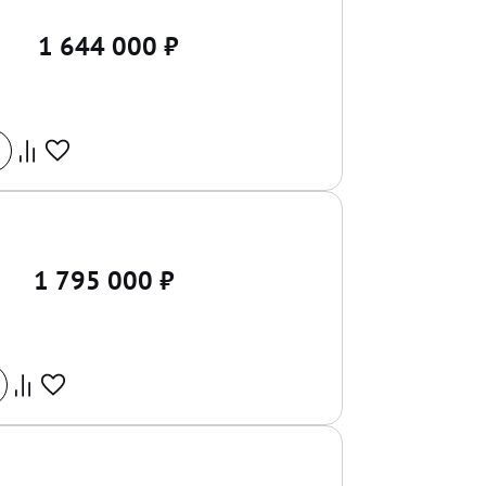
1 644 000
₽
1 795 000
₽