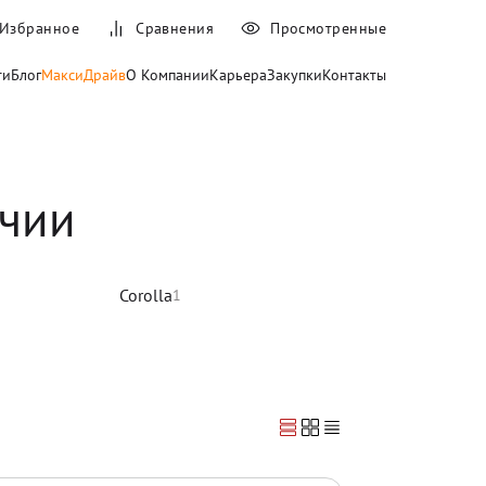
Избранное
Сравнения
Просмотренные
ти
Блог
МаксиДрайв
О Компании
Карьера
Закупки
Контакты
ичии
Corolla
1