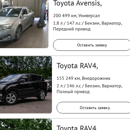
Toyota Avensis,
200 499 км
,
Универсал
1.8
л /
147
л.с /
Бензин
,
Вариатор
,
Передний
привод
Оставить заявку
Toyota RAV4,
155 249 км
,
Внедорожник
2
л /
146
л.с /
Бензин
,
Вариатор
,
Полный
привод
Оставить заявку
Toyota RAV4,