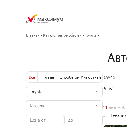
Главная
Каталог автомобилей
Toyota
Авт
RAV4
Все
Новые
С пробегом
Импортные
6
Prius
1
11
автомоб
Цена по