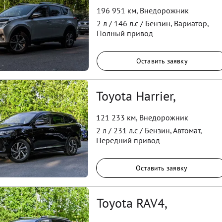
196 951 км
,
Внедорожник
2
л /
146
л.с /
Бензин
,
Вариатор
,
Полный
привод
Оставить заявку
Toyota Harrier,
121 233 км
,
Внедорожник
2
л /
231
л.с /
Бензин
,
Автомат
,
Передний
привод
Оставить заявку
Toyota RAV4,