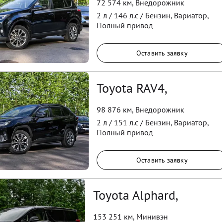
72 574 км
,
Внедорожник
2
л /
146
л.с /
Бензин
,
Вариатор
,
Полный
привод
Оставить заявку
Toyota RAV4,
98 876 км
,
Внедорожник
2
л /
151
л.с /
Бензин
,
Вариатор
,
Полный
привод
Оставить заявку
Toyota Alphard,
153 251 км
,
Минивэн