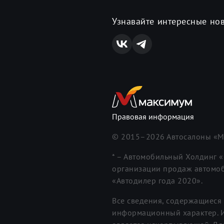
Узнавайте интересные но
Правовая информация
© 2015–
2026
Автосалоны «М
* – Автомобильный Холдинг 
организации продаж автомоб
«Автодилер года 2020».
Все сведения, содержащиеся 
информационный характер. И