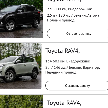
278 009 км
,
Внедорожник
2.5
л /
180
л.с /
Бензин
,
Автомат
,
Полный
привод
Оставить заявку
Toyota RAV4,
134 603 км
,
Внедорожник
2
л /
146
л.с /
Бензин
,
Вариатор
,
Передний
привод
Оставить заявку
Toyota RAV4,