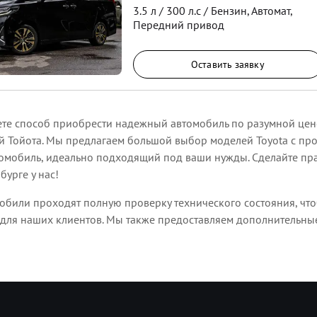
3.5
л /
300
л.с /
Бензин
,
Автомат
,
Передний
привод
Оставить заявку
ете способ приобрести надежный автомобиль по разумной цене
 Тойота. Мы предлагаем большой выбор моделей Toyota с про
омобиль, идеально подходящий под ваши нужды. Сделайте пра
бурге у нас!
били проходят полную проверку технического состояния, что
для наших клиентов. Мы также предоставляем дополнительные