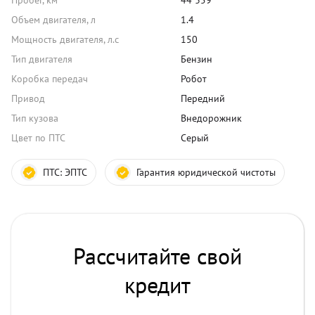
Пробег, км
44 359
Объем двигателя, л
1.4
Мощность двигателя, л.с
150
Тип двигателя
Бензин
Коробка передач
Робот
Привод
Передний
Тип кузова
Внедорожник
Цвет по ПТС
Серый
ПТС:
ЭПТС
Гарантия юридической чистоты
Рассчитайте свой
кредит