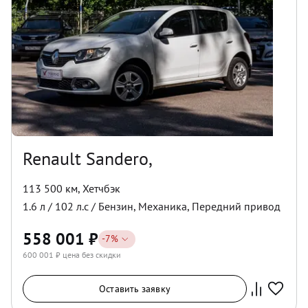
Renault Sandero,
113 500 км
,
Хетчбэк
1.6
л /
102
л.с /
Бензин
,
Механика
,
Передний
привод
558 001
₽
-
7
%
600 001
₽ цена без скидки
Оставить заявку