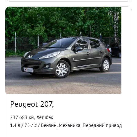
Peugeot 207,
237 683 км
,
Хетчбэк
1.4
л /
75
л.с /
Бензин
,
Механика
,
Передний
привод