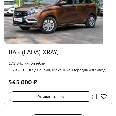
ВАЗ (LADA) XRAY,
171 845 км
,
Хетчбэк
1.6
л /
106
л.с /
Бензин
,
Механика
,
Передний
привод
565 000
₽
Оставить заявку