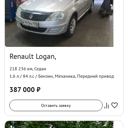
Renault Logan,
218 236 км
,
Седан
1.6
л /
84
л.с /
Бензин
,
Механика
,
Передний
привод
387 000
₽
Оставить заявку