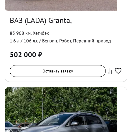
ВАЗ (LADA) Granta,
83 968 км
,
Хетчбэк
1.6
л /
106
л.с /
Бензин
,
Робот
,
Передний
привод
502 000
₽
Оставить заявку