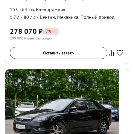
153 264 км
,
Внедорожник
1.7
л /
80
л.с /
Бензин
,
Механика
,
Полный
привод
278 070
₽
-
7
%
299 000
₽ цена без скидки
Оставить заявку