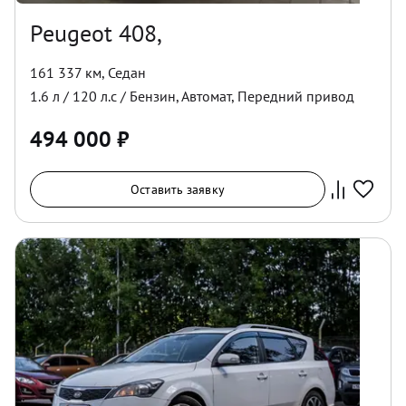
Peugeot 408,
161 337 км
,
Седан
1.6
л /
120
л.с /
Бензин
,
Автомат
,
Передний
привод
494 000
₽
Оставить заявку