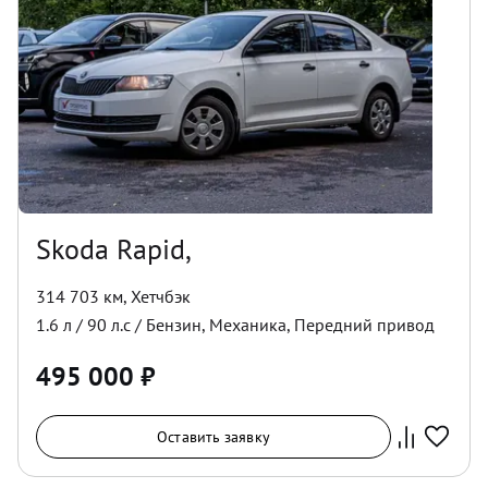
Skoda Rapid,
314 703 км
,
Хетчбэк
1.6
л /
90
л.с /
Бензин
,
Механика
,
Передний
привод
495 000
₽
Оставить заявку