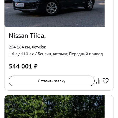
Nissan Tiida,
254 164 км
,
Хетчбэк
1.6
л /
110
л.с /
Бензин
,
Автомат
,
Передний
привод
544 001
₽
Оставить заявку