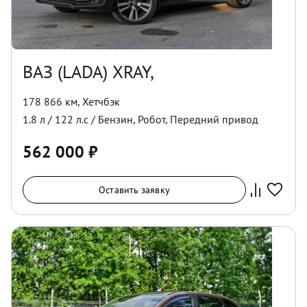
ВАЗ (LADA) XRAY,
178 866 км
,
Хетчбэк
1.8
л /
122
л.с /
Бензин
,
Робот
,
Передний
привод
562 000
₽
Оставить заявку