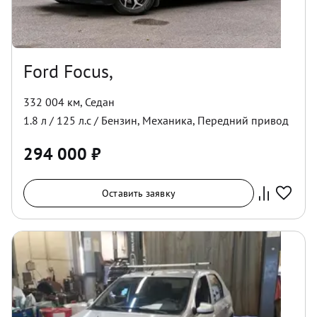
Ford Focus,
332 004 км
,
Седан
1.8
л /
125
л.с /
Бензин
,
Механика
,
Передний
привод
294 000
₽
Оставить заявку