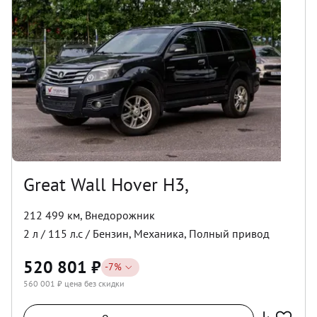
Great Wall Hover H3,
212 499 км
,
Внедорожник
2
л /
115
л.с /
Бензин
,
Механика
,
Полный
привод
520 801
₽
-
7
%
560 001
₽ цена без скидки