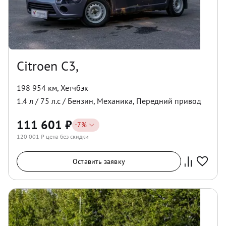
Citroen C3,
198 954 км
,
Хетчбэк
1.4
л /
75
л.с /
Бензин
,
Механика
,
Передний
привод
111 601
₽
-
7
%
120 001
₽ цена без скидки
Оставить заявку