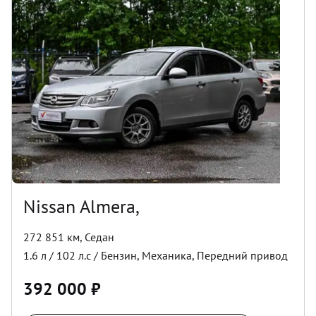
Nissan Almera,
272 851 км
,
Седан
1.6
л /
102
л.с /
Бензин
,
Механика
,
Передний
привод
392 000
₽