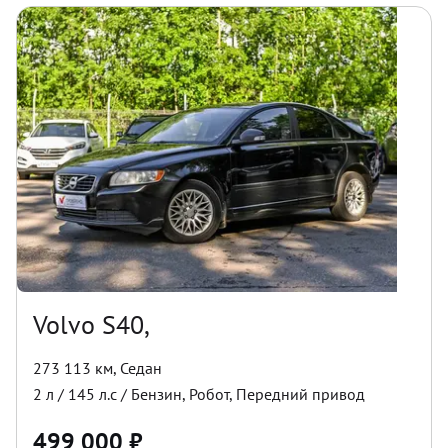
Volvo S40,
273 113 км
,
Седан
2
л /
145
л.с /
Бензин
,
Робот
,
Передний
привод
499 000
₽