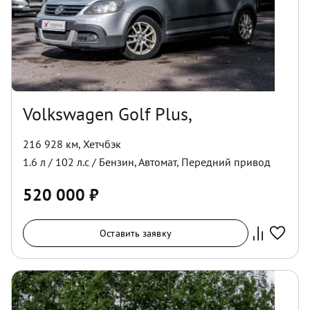
Volkswagen Golf Plus,
216 928 км
,
Хетчбэк
1.6
л /
102
л.с /
Бензин
,
Автомат
,
Передний
привод
520 000
₽
Оставить заявку