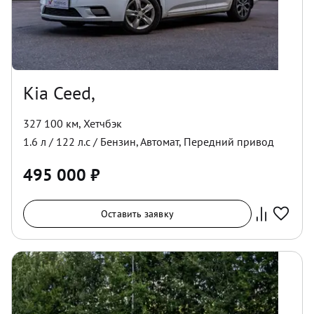
Kia Ceed,
327 100 км
,
Хетчбэк
1.6
л /
122
л.с /
Бензин
,
Автомат
,
Передний
привод
495 000
₽
Оставить заявку