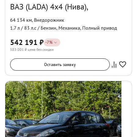
ВАЗ (LADA) 4x4 (Нива),
64 134 км
,
Внедорожник
1.7
л /
83
л.с /
Бензин
,
Механика
,
Полный
привод
542 191
₽
-
7
%
583 001
₽ цена без скидки
Оставить заявку