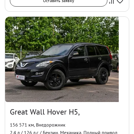
Оставить заявку
Great Wall Hover H5,
156 571 км
,
Внедорожник
2.4
л /
126
л.с /
Бензин
,
Механика
,
Полный
привод