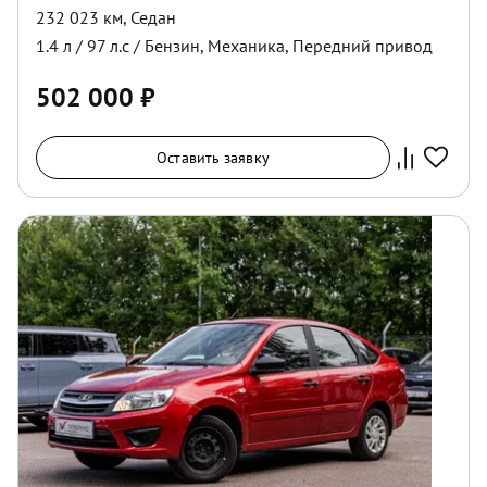
232 023 км
,
Седан
1.4
л /
97
л.с /
Бензин
,
Механика
,
Передний
привод
502 000
₽
Оставить заявку