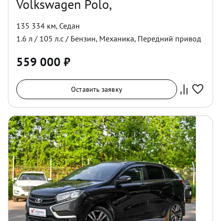
Volkswagen Polo,
135 334 км
,
Седан
1.6
л /
105
л.с /
Бензин
,
Механика
,
Передний
привод
559 000
₽
Оставить заявку