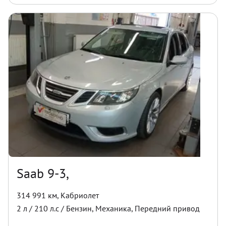
Saab 9-3,
314 991 км
,
Кабриолет
2
л /
210
л.с /
Бензин
,
Механика
,
Передний
привод