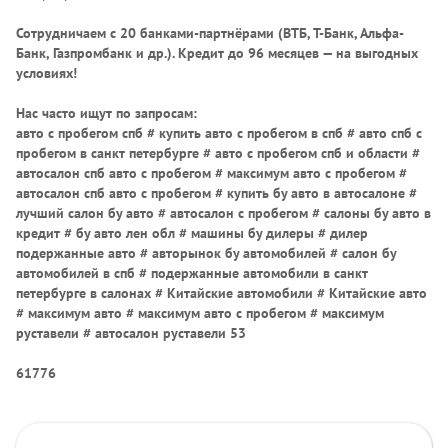
Сотрудничаем с 20 банками-партнёрами (ВТБ, Т-Банк, Альфа-
Банк, Газпромбанк и др.)
. Кредит до 96 месяцев — на выгодных
условиях!
Нас часто ищут по запросам:
авто с пробегом спб # купить авто с пробегом в спб # авто спб с
пробегом в санкт петербурге # авто с пробегом спб и области #
автосалон спб авто с пробегом # максимум авто с пробегом #
автосалон спб авто с пробегом # купить бу авто в автосалоне #
лучший салон бу авто # автосалон с пробегом # салоны бу авто в
кредит # бу авто лен обл # машины бу дилеры # дилер
подержанные авто # авторынок бу автомобилей # салон бу
автомобилей в спб # подержанные автомобили в санкт
петербурге в салонах # Китайские автомобили # Китайские авто
# максимум авто # максимум авто с пробегом # максимум
руставели # автосалон руставели 53
61776