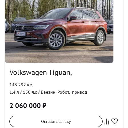
Volkswagen Tiguan,
143 292 км
,
1.4
л /
150
л.с /
Бензин
,
Робот
,
привод
2 060 000
₽
Оставить заявку