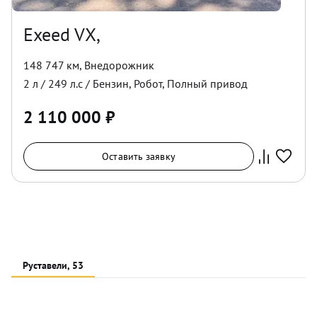
Exeed VX,
148 747 км
,
Внедорожник
2
л /
249
л.с /
Бензин
,
Робот
,
Полный
привод
2 110 000
₽
Оставить заявку
Руставели, 53