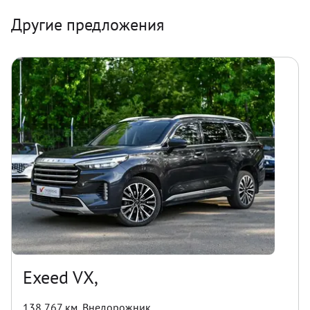
Другие предложения
Exeed VX,
138 767 км
,
Внедорожник