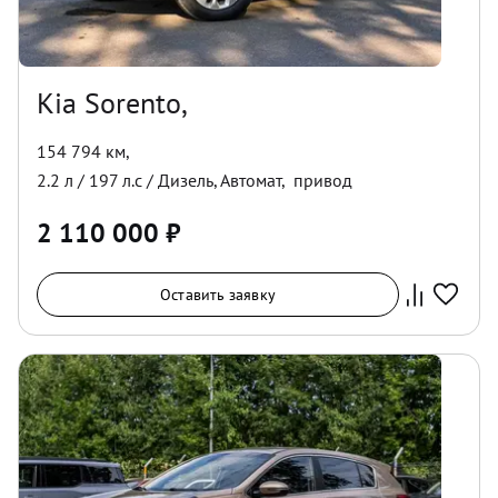
Kia Sorento,
154 794 км
,
2.2
л /
197
л.с /
Дизель
,
Автомат
,
привод
2 110 000
₽
Оставить заявку