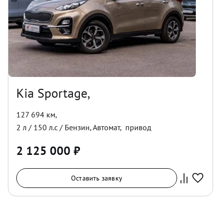
Kia Sportage,
127 694 км
,
2
л /
150
л.с /
Бензин
,
Автомат
,
привод
2 125 000
₽
Оставить заявку