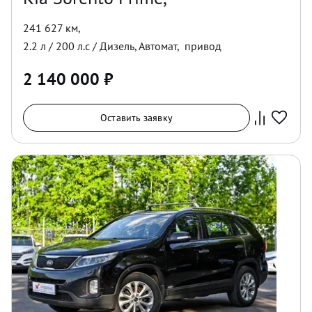
241 627 км
,
2.2
л /
200
л.с /
Дизель
,
Автомат
,
привод
2 140 000
₽
Оставить заявку