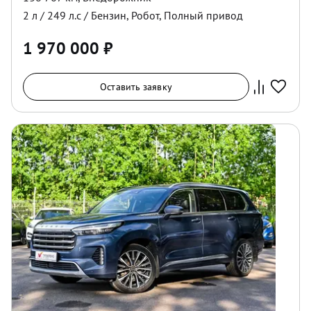
2
л /
249
л.с /
Бензин
,
Робот
,
Полный
привод
1 970 000
₽
Оставить заявку