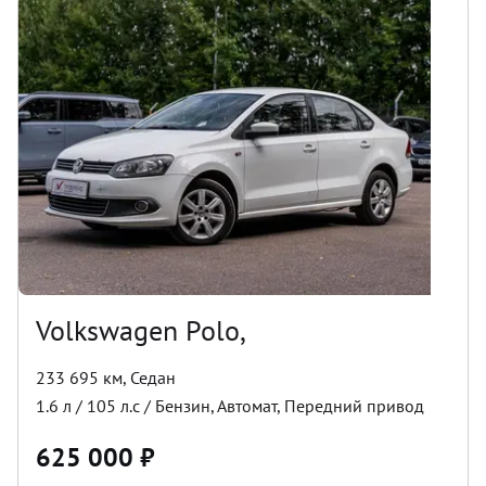
Volkswagen Polo,
233 695 км
,
Седан
1.6
л /
105
л.с /
Бензин
,
Автомат
,
Передний
привод
625 000
₽