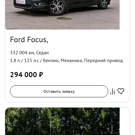
Ford Focus,
332 004 км
,
Седан
1.8
л /
125
л.с /
Бензин
,
Механика
,
Передний
привод
294 000
₽
Оставить заявку