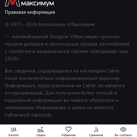
Правовая информация
© 2015–
2026
Автосалоны «Максимум»
* – Автомобильный Холдинг «Максимум» признан
лучшим дилером в организации продаж автомобилей
с пробегом в национальной премии «Автодилер года
2020».
Все сведения, содержащиеся на настоящем Сайте,
носят исключительно информационный характер.
Информация, представленная на Сайте, не является
исчерпывающей. Для получения более полной и
подробной информации вы можете обратиться к
менеджерам. Информация о ценах не является
публичной офертой.
Каталог
Сервис
Избранное
Сравнение
Вы смотрели