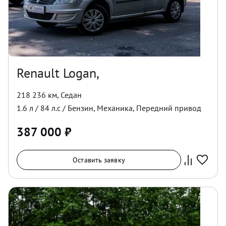
Renault Logan,
218 236 км
,
Седан
1.6
л /
84
л.с /
Бензин
,
Механика
,
Передний
привод
387 000
₽
Оставить заявку