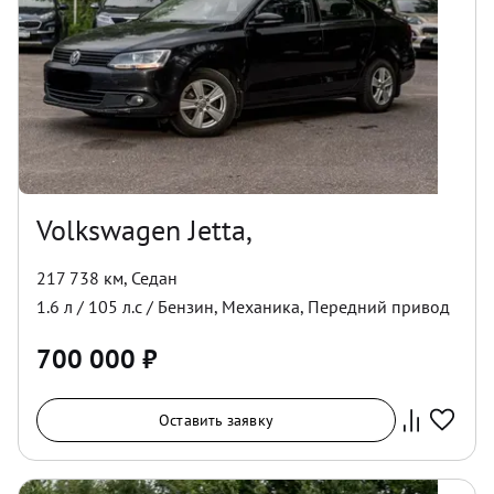
Volkswagen Jetta,
217 738 км
,
Седан
1.6
л /
105
л.с /
Бензин
,
Механика
,
Передний
привод
700 000
₽
Оставить заявку