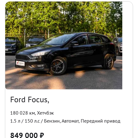
Ford Focus,
180 028 км
,
Хетчбэк
1.5
л /
150
л.с /
Бензин
,
Автомат
,
Передний
привод
849 000
₽