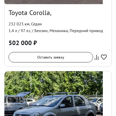
Toyota Corolla,
232 023 км
,
Седан
1.4
л /
97
л.с /
Бензин
,
Механика
,
Передний
привод
502 000
₽
Оставить заявку