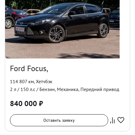
Ford Focus,
114 807 км
,
Хетчбэк
2
л /
150
л.с /
Бензин
,
Механика
,
Передний
привод
840 000
₽
Оставить заявку