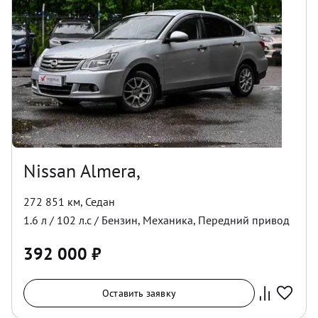
Nissan Almera,
272 851 км
,
Седан
1.6
л /
102
л.с /
Бензин
,
Механика
,
Передний
привод
392 000
₽
Оставить заявку