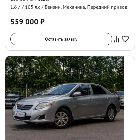
1.6
л /
105
л.с /
Бензин
,
Механика
,
Передний
привод
559 000
₽
Оставить заявку