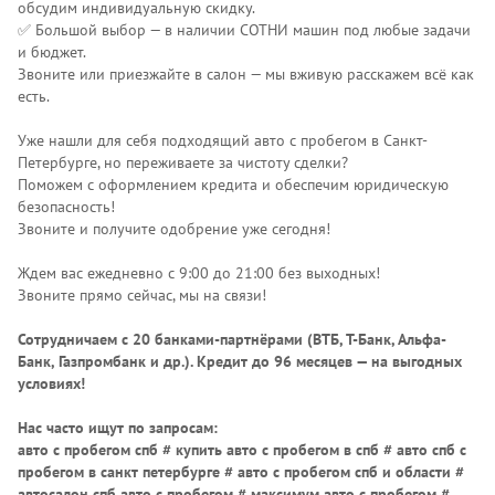
обсудим индивидуальную скидку.
✅ Большой выбор — в наличии СОТНИ машин под любые задачи
и бюджет.
Звоните или приезжайте в салон — мы вживую расскажем всё как
есть.
Уже нашли для себя подходящий авто с пробегом в Санкт-
Петербурге, но переживаете за чистоту сделки?
Поможем с оформлением кредита и обеспечим юридическую
безопасность!
Звоните и получите одобрение уже сегодня!
Ждем вас ежедневно с 9:00 до 21:00 без выходных!
Звоните прямо сейчас, мы на связи!
Сотрудничаем с 20 банками-партнёрами (ВТБ, Т-Банк, Альфа-
Банк, Газпромбанк и др.)
. Кредит до 96 месяцев — на выгодных
условиях!
Нас часто ищут по запросам:
авто с пробегом спб # купить авто с пробегом в спб # авто спб с
пробегом в санкт петербурге # авто с пробегом спб и области #
автосалон спб авто с пробегом # максимум авто с пробегом #