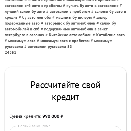
автосалон спб авто с пробегом # купить бу авто в автосалоне #
лучший салон бу авто # автосалон с пробегом # салоны бу авто в
кредит # бу авто лен обл # машины бу дилеры # дилер
подержанные авто # авторынок бу автомобилей # салон бу
автомобилей в спб # подержанные автомобили в санкт
петербурге в салонах # Китайские автомобили # Китайские авто
# максимум авто # максимум авто с пробегом # максимум
руставели # автосалон руставели 53
24351
Рассчитайте свой
кредит
Сумма кредита:
990 000
₽
Первый взнос, руб.*