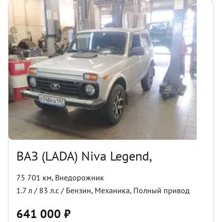
ВАЗ (LADA) Niva Legend,
75 701 км
,
Внедорожник
1.7
л /
83
л.с /
Бензин
,
Механика
,
Полный
привод
641 000
₽