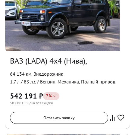
ВАЗ (LADA) 4x4 (Нива),
64 134 км
,
Внедорожник
1.7
л /
83
л.с /
Бензин
,
Механика
,
Полный
привод
542 191
₽
-
7
%
583 001
₽ цена без скидки
Оставить заявку