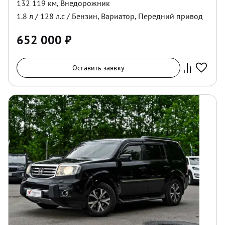
132 119 км
,
Внедорожник
1.8
л /
128
л.с /
Бензин
,
Вариатор
,
Передний
привод
652 000
₽
Оставить заявку