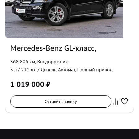
Mercedes-Benz GL-класс,
368 806 км
,
Внедорожник
3
л /
211
л.с /
Дизель
,
Автомат
,
Полный
привод
1 019 000
₽
Оставить заявку