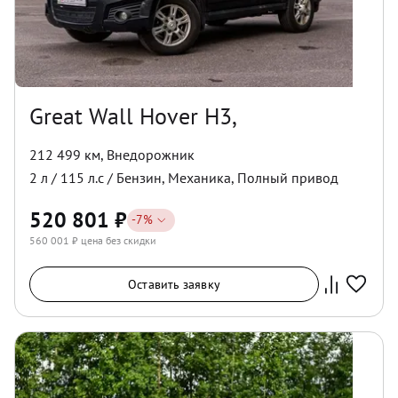
Great Wall Hover H3,
212 499 км
,
Внедорожник
2
л /
115
л.с /
Бензин
,
Механика
,
Полный
привод
520 801
₽
-
7
%
560 001
₽ цена без скидки
Оставить заявку