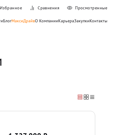
Избранное
Сравнения
Просмотренные
ти
Блог
МаксиДрайв
О Компании
Карьера
Закупки
Контакты
м