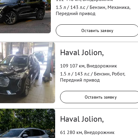
1.5
л /
143
л.с /
Бензин
,
Механика
,
Передний
привод
Оставить заявку
Haval Jolion,
109 107 км
,
Внедорожник
1.5
л /
143
л.с /
Бензин
,
Робот
,
Передний
привод
Оставить заявку
Haval Jolion,
61 280 км
,
Внедорожник