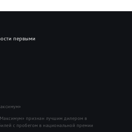
вости первыми
аксимум»
«Максимум» признан лучшим дилером в
илей с пробегом в национальной премии