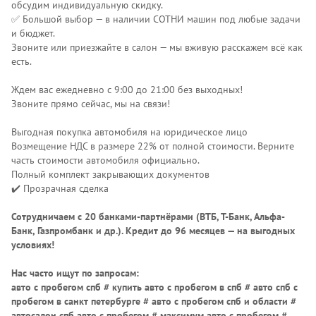
обсудим индивидуальную скидку.
✅ Большой выбор — в наличии СОТНИ машин под любые задачи
и бюджет.
Звоните или приезжайте в салон — мы вживую расскажем всё как
есть.
Ждем вас ежедневно с 9:00 до 21:00 без выходных!
Звоните прямо сейчас, мы на связи!
Выгодная покупка автомобиля на юридическое лицо
Возмещение НДС в размере 22% от полной стоимости. Верните
часть стоимости автомобиля официально.
Полный комплект закрывающих документов
✔️ Прозрачная сделка
Сотрудничаем с 20 банками-партнёрами (ВТБ, Т-Банк, Альфа-
Банк, Газпромбанк и др.)
. Кредит до 96 месяцев — на выгодных
условиях!
Нас часто ищут по запросам:
авто с пробегом спб # купить авто с пробегом в спб # авто спб с
пробегом в санкт петербурге # авто с пробегом спб и области #
автосалон спб авто с пробегом # максимум авто с пробегом #