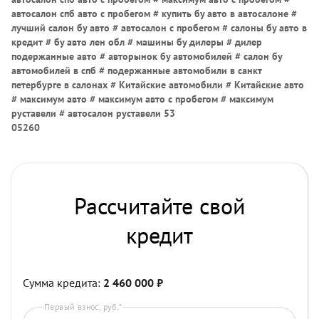
автосалон спб авто с пробегом # купить бу авто в автосалоне #
лучший салон бу авто # автосалон с пробегом # салоны бу авто в
кредит # бу авто лен обл # машины бу дилеры # дилер
подержанные авто # авторынок бу автомобилей # салон бу
автомобилей в спб # подержанные автомобили в санкт
петербурге в салонах # Китайские автомобили # Китайские авто
# максимум авто # максимум авто с пробегом # максимум
руставели # автосалон руставели 53
05260
Рассчитайте свой
кредит
Сумма кредита:
2 460 000
₽
Первый взнос, руб.*