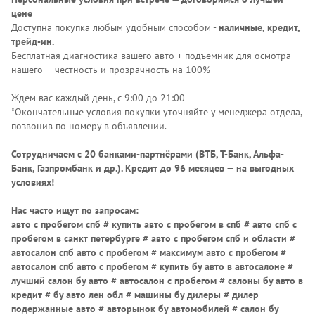
цене
Доступна покупка любым удобным способом -
наличные, кредит,
трейд-ин.
Бесплатная диагностика вашего авто + подъёмник для осмотра
нашего — честность и прозрачность на 100%
Ждем вас каждый день, с 9:00 до 21:00
*Окончательные условия покупки уточняйте у менеджера отдела,
позвонив по номеру в объявлении.
Сотрудничаем с 20 банками-партнёрами (ВТБ, Т-Банк, Альфа-
Банк, Газпромбанк и др.)
. Кредит до 96 месяцев — на выгодных
условиях!
Нас часто ищут по запросам:
авто с пробегом спб # купить авто с пробегом в спб # авто спб с
пробегом в санкт петербурге # авто с пробегом спб и области #
автосалон спб авто с пробегом # максимум авто с пробегом #
автосалон спб авто с пробегом # купить бу авто в автосалоне #
лучший салон бу авто # автосалон с пробегом # салоны бу авто в
кредит # бу авто лен обл # машины бу дилеры # дилер
подержанные авто # авторынок бу автомобилей # салон бу