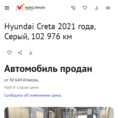
Hyundai
Creta
2021
 года, 
Серый
,
102 976
 км
Автомобиль продан
от
30 649
₽/месяц
NaN
₽ старая цена
Сообщить об изменении цены