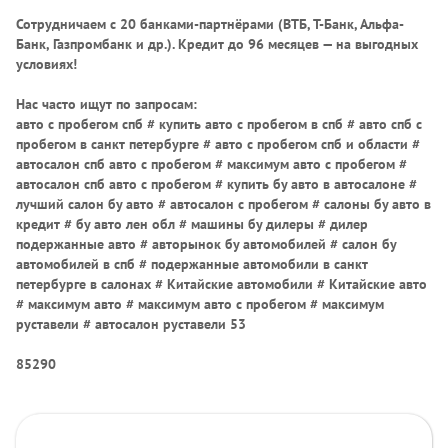
Сотрудничаем с 20 банками-партнёрами (ВТБ, Т-Банк, Альфа-
Банк, Газпромбанк и др.)
. Кредит до 96 месяцев — на выгодных
условиях!
Нас часто ищут по запросам:
авто с пробегом спб # купить авто с пробегом в спб # авто спб с
пробегом в санкт петербурге # авто с пробегом спб и области #
автосалон спб авто с пробегом # максимум авто с пробегом #
автосалон спб авто с пробегом # купить бу авто в автосалоне #
лучший салон бу авто # автосалон с пробегом # салоны бу авто в
кредит # бу авто лен обл # машины бу дилеры # дилер
подержанные авто # авторынок бу автомобилей # салон бу
автомобилей в спб # подержанные автомобили в санкт
петербурге в салонах # Китайские автомобили # Китайские авто
# максимум авто # максимум авто с пробегом # максимум
руставели # автосалон руставели 53
85290