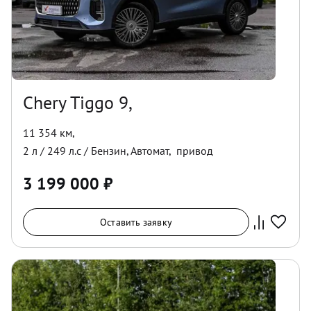
Chery Tiggo 9,
11 354 км
,
2
л /
249
л.с /
Бензин
,
Автомат
,
привод
3 199 000
₽
Оставить заявку