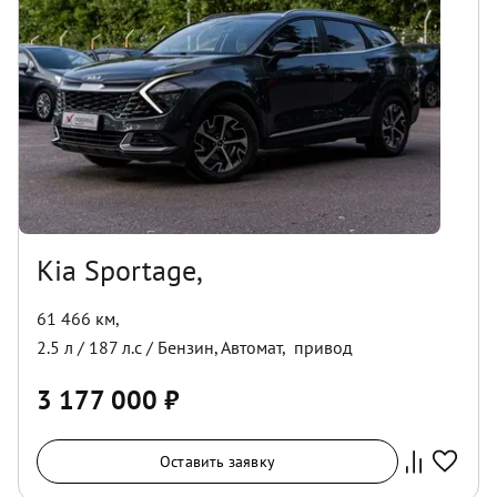
Kia Sportage,
61 466 км
,
2.5
л /
187
л.с /
Бензин
,
Автомат
,
привод
3 177 000
₽
Оставить заявку