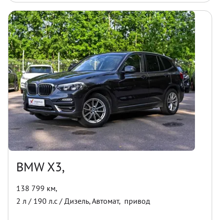
BMW X3,
138 799 км
,
2
л /
190
л.с /
Дизель
,
Автомат
,
привод