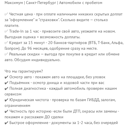
Максимум | Санкт-Петербург | Автомобили с пробегом
✅ Честная цена - при оплате наличными никаких скрытых доплат
за "оформление" и "страховки". Сколько видите — столько
платите.
✅ Trade-In за 1 час - привозите свой авто, уезжаете на новом.
Выгодная оценка + возможность доплаты.
✅ Кредит за 15 минут - 20 банков-партнёров (ВТБ, Т-Банк, Альфа,
Газпром). До 96 месяцев, одобрение сразу на месте.
✅ Реальные скидки — выгода при покупке в кредит или обмене
авто. Обсудим индивидуально.
Что мы гарантируем?
✔️ Осмотр авто - покажем авто на площадке, без уловок
✔️ Подъёмник - осмотр днища и ходовой части при вас
✔️ Полная диагностика - каждый автомобиль проверен нашим
сервисом
✔️ Юридическая чистота - проверка по базам ГИБДД, залогам,
ограничениям
✔️ Честность про историю -если были ДТП, окрасы или замены -
покажем и расскажем ДО сделки
✔️ Быстрое оформление - документы за 1-2 часа, без очередей