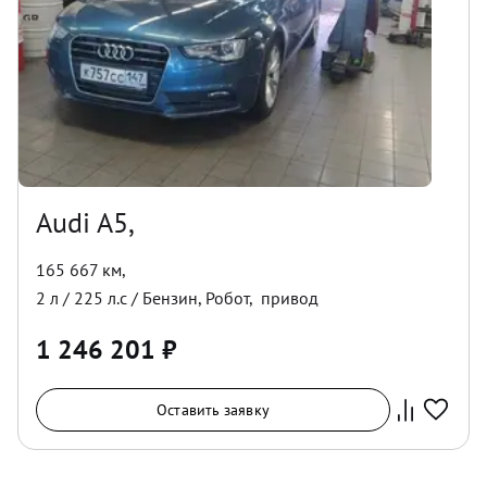
Audi A5,
165 667 км
,
2
л /
225
л.с /
Бензин
,
Робот
,
привод
1 246 201
₽
Оставить заявку