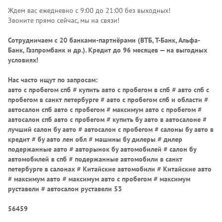
Ждем вас ежедневно с 9:00 до 21:00 без выходных!
Звоните прямо сейчас, мы на связи!
Сотрудничаем с 20 банками-партнёрами (ВТБ, Т-Банк, Альфа-
Банк, Газпромбанк и др.)
. Кредит до 96 месяцев — на выгодных
условиях!
Нас часто ищут по запросам:
авто с пробегом спб # купить авто с пробегом в спб # авто спб с
пробегом в санкт петербурге # авто с пробегом спб и области #
автосалон спб авто с пробегом # максимум авто с пробегом #
автосалон спб авто с пробегом # купить бу авто в автосалоне #
лучший салон бу авто # автосалон с пробегом # салоны бу авто в
кредит # бу авто лен обл # машины бу дилеры # дилер
подержанные авто # авторынок бу автомобилей # салон бу
автомобилей в спб # подержанные автомобили в санкт
петербурге в салонах # Китайские автомобили # Китайские авто
# максимум авто # максимум авто с пробегом # максимум
руставели # автосалон руставели 53
56459