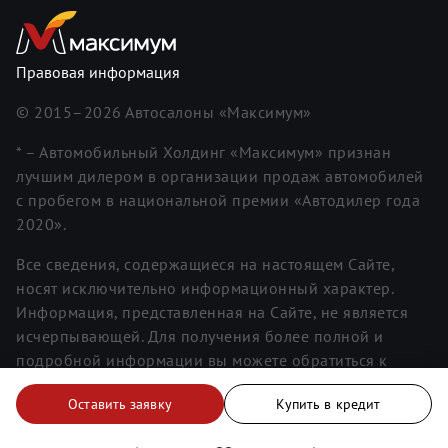
Правовая информация
© 2015–
2026
Автосалоны «Максимум»
* – Автомобильный Холдинг «Максимум» признан
лучшим дилером в организации продаж автомобилей
с пробегом в национальной премии «Автодилер года
2020».
Все сведения, содержащиеся на настоящем Сайте,
носят исключительно информационный характер.
Информация, представленная на Сайте, не является
исчерпывающей. Для получения более полной и
подробной информации вы можете обратиться к
менеджерам. Информация о ценах не является
Оставить заявку
Купить в кредит
публичной офертой.