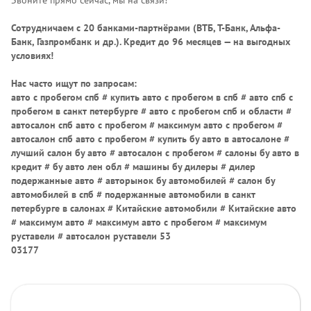
Звоните прямо сейчас, мы на связи!
Сотрудничаем с 20 банками-партнёрами (ВТБ, Т-Банк, Альфа-
Банк, Газпромбанк и др.)
. Кредит до 96 месяцев — на выгодных
условиях!
Нас часто ищут по запросам:
авто с пробегом спб # купить авто с пробегом в спб # авто спб с
пробегом в санкт петербурге # авто с пробегом спб и области #
автосалон спб авто с пробегом # максимум авто с пробегом #
автосалон спб авто с пробегом # купить бу авто в автосалоне #
лучший салон бу авто # автосалон с пробегом # салоны бу авто в
кредит # бу авто лен обл # машины бу дилеры # дилер
подержанные авто # авторынок бу автомобилей # салон бу
автомобилей в спб # подержанные автомобили в санкт
петербурге в салонах # Китайские автомобили # Китайские авто
# максимум авто # максимум авто с пробегом # максимум
руставели # автосалон руставели 53
03177