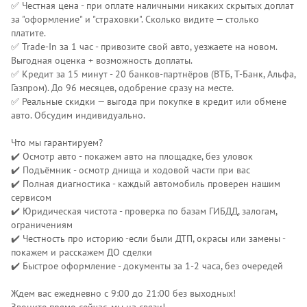
✅ Честная цена - при оплате наличными никаких скрытых доплат
за "оформление" и "страховки". Сколько видите — столько
платите.
✅ Trade-In за 1 час - привозите свой авто, уезжаете на новом.
Выгодная оценка + возможность доплаты.
✅ Кредит за 15 минут - 20 банков-партнёров (ВТБ, Т-Банк, Альфа,
Газпром). До 96 месяцев, одобрение сразу на месте.
✅ Реальные скидки — выгода при покупке в кредит или обмене
авто. Обсудим индивидуально.
Что мы гарантируем?
✔️ Осмотр авто - покажем авто на площадке, без уловок
✔️ Подъёмник - осмотр днища и ходовой части при вас
✔️ Полная диагностика - каждый автомобиль проверен нашим
сервисом
✔️ Юридическая чистота - проверка по базам ГИБДД, залогам,
ограничениям
✔️ Честность про историю -если были ДТП, окрасы или замены -
покажем и расскажем ДО сделки
✔️ Быстрое оформление - документы за 1-2 часа, без очередей
Ждем вас ежедневно с 9:00 до 21:00 без выходных!