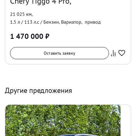
Chery Tiggo 4 Pro,
21 025 км
,
1.5
л /
113
л.с /
Бензин
,
Вариатор
,
привод
1 470 000
₽
Оставить заявку
Другие предложения