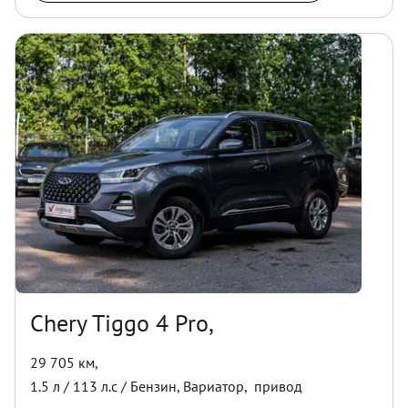
Chery Tiggo 4 Pro,
29 705 км
,
1.5
л /
113
л.с /
Бензин
,
Вариатор
,
привод