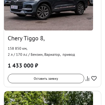
Chery Tiggo 8,
158 850 км
,
2
л /
170
л.с /
Бензин
,
Вариатор
,
привод
1 433 000
₽
Оставить заявку