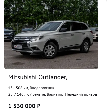
Mitsubishi Outlander,
151 508 км
,
Внедорожник
2
л /
146
л.с /
Бензин
,
Вариатор
,
Передний
привод
1 530 000
₽