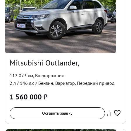
Mitsubishi Outlander,
112 073 км
,
Внедорожник
2
л /
146
л.с /
Бензин
,
Вариатор
,
Передний
привод
1 560 000
₽
Оставить заявку