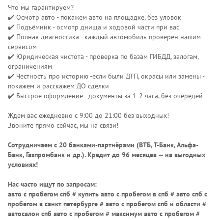
Что мы гарантируем?
✔️ Осмотр авто - покажем авто на площадке, без уловок
✔️ Подъёмник - осмотр днища и ходовой части при вас
✔️ Полная диагностика - каждый автомобиль проверен нашим
сервисом
✔️ Юридическая чистота - проверка по базам ГИБДД, залогам,
ограничениям
✔️ Честность про историю -если были ДТП, окрасы или замены -
покажем и расскажем ДО сделки
✔️ Быстрое оформление - документы за 1-2 часа, без очередей
Ждем вас ежедневно с 9:00 до 21:00 без выходных!
Звоните прямо сейчас, мы на связи!
Сотрудничаем с 20 банками-партнёрами (ВТБ, Т-Банк, Альфа-
Банк, Газпромбанк и др.)
. Кредит до 96 месяцев — на выгодных
условиях!
Нас часто ищут по запросам:
авто с пробегом спб # купить авто с пробегом в спб # авто спб с
пробегом в санкт петербурге # авто с пробегом спб и области #
автосалон спб авто с пробегом # максимум авто с пробегом #