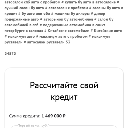
автосалон спб авто с пробегом # купить бу авто в автосалоне #
лучший салон бу авто # автосалон с пробегом # салоны бу авто в
кредит # бу авто лен обл # машины бу дилеры # дилер
подержанные авто # авторынок бу автомобилей # салон бу
автомобилей в спб # подержанные автомобили в санкт
петербурге в салонах # Китайские автомобили # Китайские авто
# максимум авто # максимум авто с пробегом # максимум
руставели # автосалон руставели 53
34573
Рассчитайте свой
кредит
Сумма кредита:
1 469 000
₽
Первый взнос, руб.*