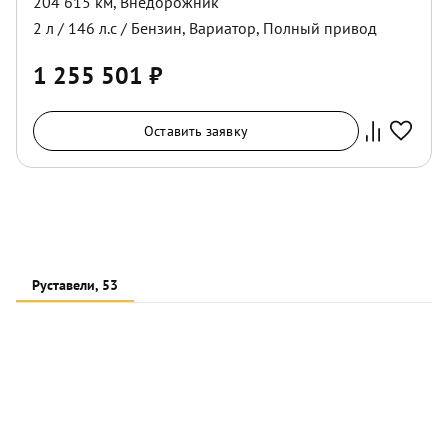
204 615 км
,
Внедорожник
2
л /
146
л.с /
Бензин
,
Вариатор
,
Полный
привод
1 255 501
₽
Оставить заявку
Руставели, 53