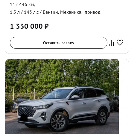
112 446 км
,
1.5
л /
143
л.с /
Бензин
,
Механика
,
привод
1 330 000
₽
Оставить заявку