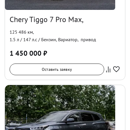
Chery Tiggo 7 Pro Max,
125 486 км
,
1.5
л /
147
л.с /
Бензин
,
Вариатор
,
привод
1 450 000
₽
Оставить заявку