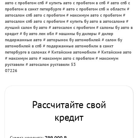
авто с пробегом спб # купить авто с пробегом в спб # авто спб с
пробегом в санкт петербурге # авто с пробегом спб и области #
автосалон спб авто с пробегом # максимум авто с пробегом #
автосалон спб авто с пробегом # купить бу авто в автосалоне #
лучший салон бу авто # автосалон с пробегом # салоны бу авто в
кредит # бу авто лен обл # машины бу дилеры # дилер
подержанные авто # авторынок бу автомобилей # салон бу
автомобилей в спб # подержанные автомобили в санкт
петербурге в салонах # Китайские автомобили # Китайские авто
# максимум авто # максимум авто с пробегом # максимум
руставели # автосалон руставели 53
07226
Рассчитайте свой
кредит
Сумма кредита:
799 000
₽