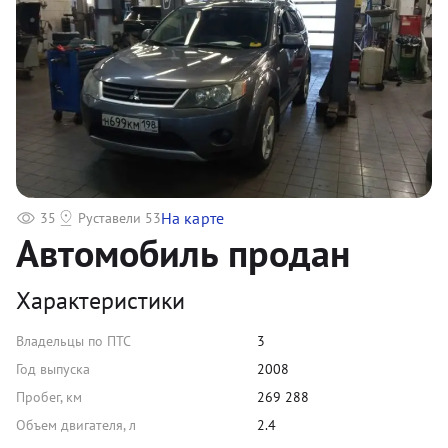
На карте
35
Руставели 53
Автомобиль продан
Характеристики
Владельцы по ПТС
3
Год выпуска
2008
Пробег, км
269 288
Объем двигателя, л
2.4