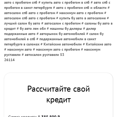
авто с пробегом спб # купить авто с пробегом в спб # авто спб с
пробегом в санкт петербурге # авто с пробегом спб и области #
автосалон спб авто с пробегом # максимум авто с пробегом #
автосалон спб авто с пробегом # купить бу авто в автосалоне #
лучший салон бу авто # автосалон с пробегом # салоны бу авто в
кредит # бу авто лен обл # машины бу дилеры # дилер
подержанные авто # авторынок бу автомобилей # салон бу
автомобилей в спб # подержанные автомобили в санкт
петербурге в салонах # Китайские автомобили # Китайские авто
# максимум авто # максимум авто с пробегом # максимум
руставели # автосалон руставели 53
26114
Рассчитайте свой
кредит
Сумма кредита:
1 385 800
₽