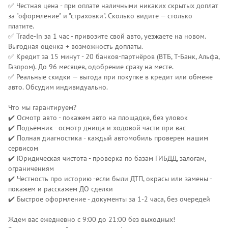
✅ Честная цена - при оплате наличными никаких скрытых доплат
за "оформление" и "страховки". Сколько видите — столько
платите.
✅ Trade-In за 1 час - привозите свой авто, уезжаете на новом.
Выгодная оценка + возможность доплаты.
✅ Кредит за 15 минут - 20 банков-партнёров (ВТБ, Т-Банк, Альфа,
Газпром). До 96 месяцев, одобрение сразу на месте.
✅ Реальные скидки — выгода при покупке в кредит или обмене
авто. Обсудим индивидуально.
Что мы гарантируем?
✔️ Осмотр авто - покажем авто на площадке, без уловок
✔️ Подъёмник - осмотр днища и ходовой части при вас
✔️ Полная диагностика - каждый автомобиль проверен нашим
сервисом
✔️ Юридическая чистота - проверка по базам ГИБДД, залогам,
ограничениям
✔️ Честность про историю -если были ДТП, окрасы или замены -
покажем и расскажем ДО сделки
✔️ Быстрое оформление - документы за 1-2 часа, без очередей
Ждем вас ежедневно с 9:00 до 21:00 без выходных!