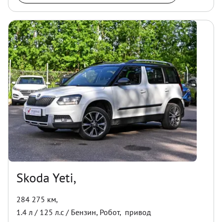
Skoda Yeti,
284 275 км
,
1.4
л /
125
л.с /
Бензин
,
Робот
,
привод