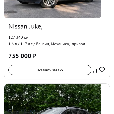
Nissan Juke,
127 340 км
,
1.6
л /
117
л.с /
Бензин
,
Механика
,
привод
755 000
₽
Оставить заявку