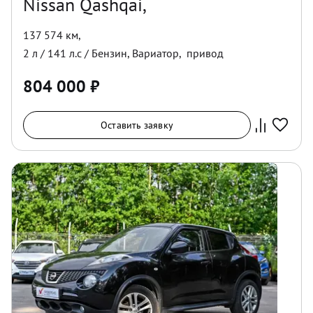
Nissan Qashqai,
137 574 км
,
2
л /
141
л.с /
Бензин
,
Вариатор
,
привод
804 000
₽
Оставить заявку