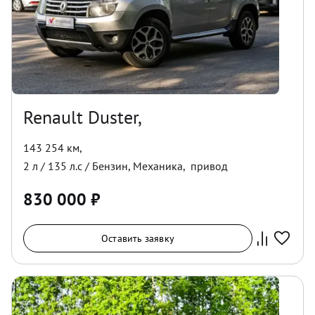
Renault Duster,
143 254 км
,
2
л /
135
л.с /
Бензин
,
Механика
,
привод
830 000
₽
Оставить заявку