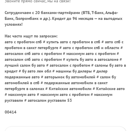
Звоните прямо сейчас, мы на связи!
Сотрудничаем с 20 банками-партнёрами (ВТБ, Т-Банк, Альфа-
Банк, Газпромбанк и др.)
. Кредит до 96 месяцев — на выгодных
условиях!
Нас часто ищут по запросам:
авто с пробегом спб # купить авто с пробегом в спб # авто спб с
пробегом в санкт петербурге # авто с пробегом спб и области #
автосалон спб авто с пробегом # максимум авто с пробегом #
автосалон спб авто с пробегом # купить бу авто в автосалоне #
лучший салон бу авто # автосалон с пробегом # салоны бу авто в
кредит # бу авто лен обл # машины бу дилеры # дилер
подержанные авто # авторынок бу автомобилей # салон бу
автомобилей в спб # подержанные автомобили в санкт
петербурге в салонах # Китайские автомобили # Китайские авто
# максимум авто # максимум авто с пробегом # максимум
руставели # автосалон руставели 53
00414