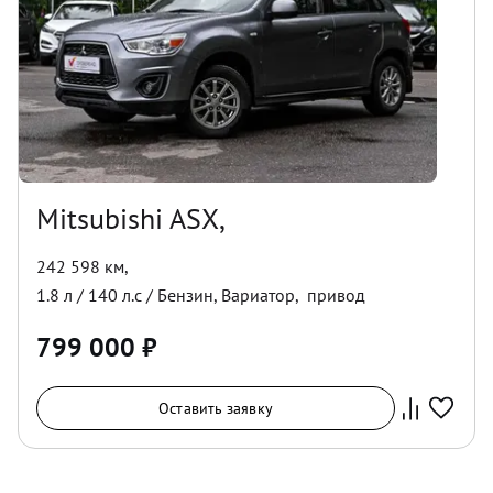
Mitsubishi ASX,
242 598 км
,
1.8
л /
140
л.с /
Бензин
,
Вариатор
,
привод
799 000
₽
Оставить заявку