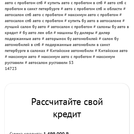
авто с пробегом спб # купить авто с пробегом в спб # авто спб с
пробегом в санкт петербурге # авто с пробегом спб и области #
автосалон спб авто с пробегом # максимум авто с пробегом #
автосалон спб авто с пробегом # купить бу авто в автосалоне #
лучший салон бу авто # автосалон с пробегом # салоны бу авто в
кредит # бу авто лен обл # машины бу дилеры # дилер
подержанные авто # авторынок бу автомобилей # салон бу
автомобилей в спб # подержанные автомобили в санкт
петербурге в салонах # Китайские автомобили # Китайские авто
# максимум авто # максимум авто с пробегом # максимум
руставели # автосалон руставели 53
14723
Рассчитайте свой
кредит
Сумма кредита:
1 499 000
₽