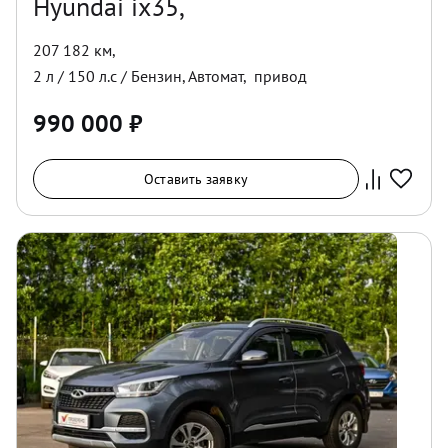
Hyundai ix35,
207 182 км
,
2
л /
150
л.с /
Бензин
,
Автомат
,
привод
990 000
₽
Оставить заявку