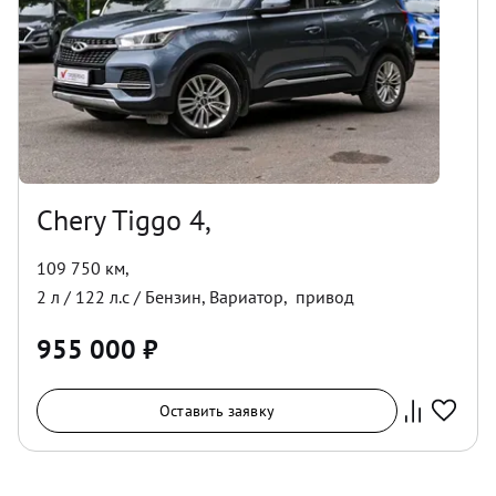
Chery Tiggo 4,
109 750 км
,
2
л /
122
л.с /
Бензин
,
Вариатор
,
привод
955 000
₽
Оставить заявку