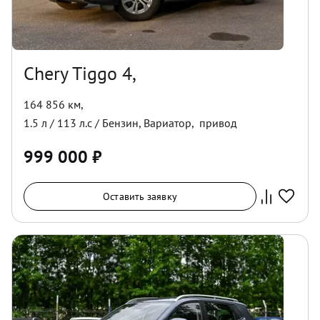
Chery Tiggo 4,
164 856 км
,
1.5
л /
113
л.с /
Бензин
,
Вариатор
,
привод
999 000
₽
Оставить заявку