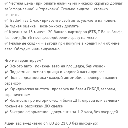
✅ Честная цена - при оплате наличными никаких скрытых доплат
за "оформление" и "страховки". Сколько видите — столько
платите.
✅ Trade-In за 1 час - привозите свой авто, уезжаете на новом.
Выгодная оценка + возможность доплаты.
✅ Кредит за 15 минут - 20 банков-партнёров (ВТБ, Т-Банк, Альфа,
Газпром). До 96 месяцев, одобрение сразу на месте.
✅ Реальные скидки — выгода при покупке в кредит или обмене
авто. Обсудим индивидуально.
Что мы гарантируем?
✔️ Осмотр авто - покажем авто на площадке, без уловок
✔️ Подъёмник - осмотр днища и ходовой части при вас
✔️ Полная диагностика - каждый автомобиль проверен нашим
сервисом
✔️ Юридическая чистота - проверка по базам ГИБДД, залогам,
ограничениям
✔️ Честность про историю -если были ДТП, окрасы или замены -
покажем и расскажем ДО сделки
✔️ Быстрое оформление - документы за 1-2 часа, без очередей
Ждем вас ежедневно с 9:00 до 21:00 без выходных!