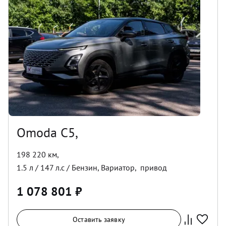
Omoda C5,
198 220 км
,
1.5
л /
147
л.с /
Бензин
,
Вариатор
,
привод
1 078 801
₽
Оставить заявку