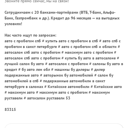
Звоните прямо сейчас, мы на связи!
Сотрудничаем с 20 банками-партнёрами (ВТБ, Т-Банк, Альфа-
Банк, Газпромбанк и др.)
. Кредит до 96 месяцев — на выгодных
условиях!
Нас часто ищут по запросам:
авто с пробегом спб # купить авто с пробегом в спб # авто спб с
пробегом в санкт петербурге # авто с пробегом спб и области #
автосалон спб авто с пробегом # максимум авто с пробегом #
автосалон спб авто с пробегом # купить бу авто в автосалоне #
лучший салон бу авто # автосалон с пробегом # салоны бу авто в
кредит # бу авто лен обл # машины бу дилеры # дилер
подержанные авто # авторынок бу автомобилей # салон бу
автомобилей в спб # подержанные автомобили в санкт
петербурге в салонах # Китайские автомобили # Китайские авто
# максимум авто # максимум авто с пробегом # максимум
руставели # автосалон руставели 53
83315