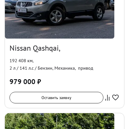
Nissan Qashqai,
192 408 км
,
2
л /
141
л.с /
Бензин
,
Механика
,
привод
979 000
₽
Оставить заявку