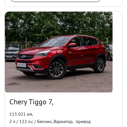
Chery Tiggo 7,
113 021 км
,
2
л /
122
л.с /
Бензин
,
Вариатор
,
привод