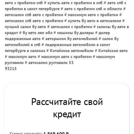
авто с пробегом спб # купить авто с пробегом в спб # авто спб с
пробегом в санкт петербурге # авто с пробегом спб и области #
автосалон спб авто с пробегом # максимум авто с пробегом #
автосалон спб авто с пробегом # купить бу авто в автосалоне #
лучший салон бу авто # автосалон с пробегом # салоны бу авто в
кредит # бу авто лен обл # машины бу дилеры # дилер
подержанные авто # авторынок бу автомобилей # салон бу
автомобилей в спб # подержанные автомобили в санкт
петербурге в салонах # Китайские автомобили # Китайские авто
# максимум авто # максимум авто с пробегом # максимум
руставели # автосалон руставели 53
93215
Рассчитайте свой
кредит
Сумма кредита:
1 869 600
₽