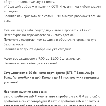
обсудим индивидуальную скидку.
✅ Большой выбор — в наличии СОТНИ машин под любые задачи
и бюджет.
Звоните или приезжайте в салон — мы вживую расскажем всё как
есть.
Уже нашли для себя подходящий авто с пробегом в Санкт-
Петербурге, но переживаете за чистоту сделки?
Поможем с оформлением кредита и обеспечим юридическую
безопасность!
Звоните и получите одобрение уже сегодня!
Ждем вас ежедневно с 9:00 до 21:00 без выходных!
Звоните прямо сейчас, мы на связи!
Сотрудничаем с 20 банками-партнёрами (ВТБ, Т-Банк, Альфа-
Банк, Газпромбанк и др.)
. Кредит до 96 месяцев — на выгодных
условиях!
Нас часто ищут по запросам:
авто с пробегом спб # купить авто с пробегом в спб # авто спб с
пробегом в санкт петербурге # авто с пробегом спб и области #
автосалон спб авто с пробегом # максимум авто с пробегом #