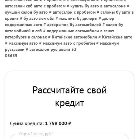
автосалон спб авто с пробегом # купить бу авто в автосалоне #
лучший салон бу авто # автосалон с пробегом # салоны бу авто в
кредит # бу авто лен обл # машины бу дилеры # дилер
подержанные авто # авторынок бу автомобилей # салон бу
автомобилей в спб # подержанные автомобили в санкт
петербурге в салонах # Китайские автомобили # Китайские авто
# максимум авто # максимум авто с пробегом # максимум
руставели # автосалон руставели 53
05659
Рассчитайте свой
кредит
Сумма кредита:
1 799 000
₽
Первый взнос, руб.*