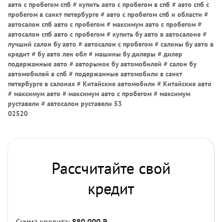
авто с пробегом спб # купить авто с пробегом в спб # авто спб с
пробегом в санкт петербурге # авто с пробегом спб и области #
автосалон спб авто с пробегом # максимум авто с пробегом #
автосалон спб авто с пробегом # купить бу авто в автосалоне #
лучший салон бу авто # автосалон с пробегом # салоны бу авто в
кредит # бу авто лен обл # машины бу дилеры # дилер
подержанные авто # авторынок бу автомобилей # салон бу
автомобилей в спб # подержанные автомобили в санкт
петербурге в салонах # Китайские автомобили # Китайские авто
# максимум авто # максимум авто с пробегом # максимум
руставели # автосалон руставели 53
02520
Рассчитайте свой
кредит
Сумма кредита:
880 000
₽