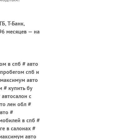
Б, Т-Банк,
 96 месяцев — на
ом в спб # авто
 пробегом спб и
# максимум авто
м # купить бу
 автосалон с
то лен обл #
вто #
мобилей в спб #
е в салонах #
 максимум авто