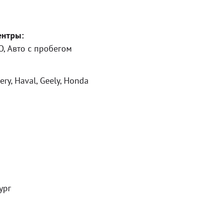
ентры:
RO, Авто с пробегом
ery, Haval, Geely, Honda
ург