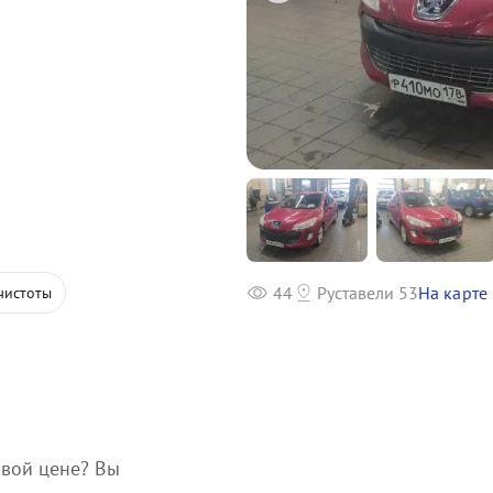
44
Руставели 53
На карте
чистоты
вой цене? Вы