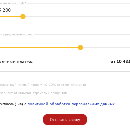
вый взнос, руб.*
к кредитования, мес.
сячный платёж:
от
10 48
ндованный первый взнос ~ 10-20% от стоимости авто
 зависит от наличия страховых продуктов
огласен(-на) с
политикой обработки персональных данных
Оставить заявку