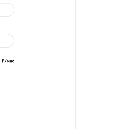
3
₽/мес