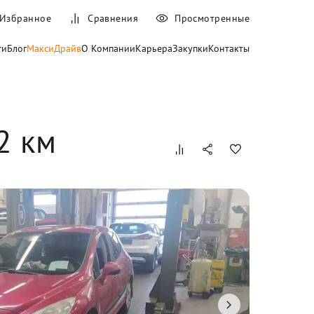
Избранное
Сравнения
Просмотренные
ти
Блог
МаксиДрайв
О Компании
Карьера
Закупки
Контакты
2
 км