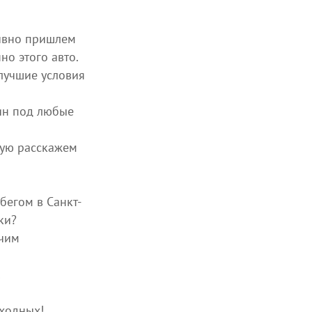
тивно пришлем
о этого авто.
лучшие условия
ин под любые
вую расскажем
бегом в Санкт-
ки?
чим
!
ыходных!