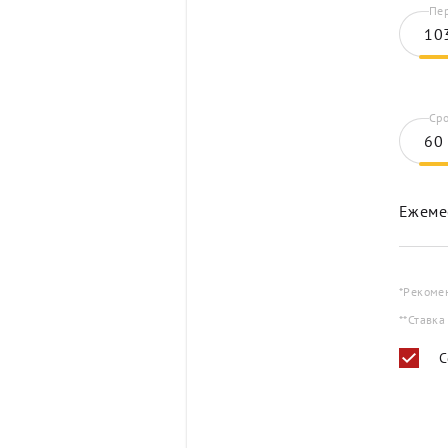
Пер
Сро
Ежеме
*Рекоме
**Ставка
С