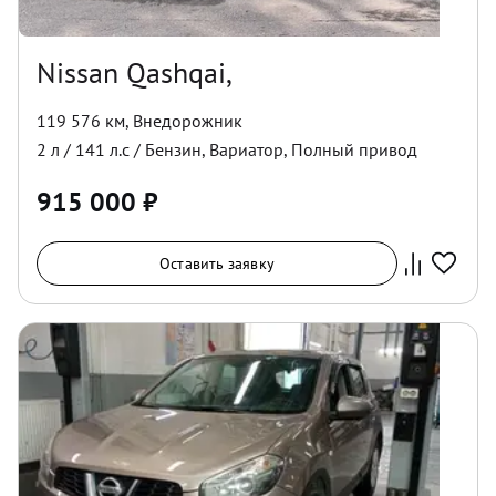
Nissan Qashqai,
119 576 км
,
Внедорожник
2
л /
141
л.с /
Бензин
,
Вариатор
,
Полный
привод
915 000
₽
Оставить заявку