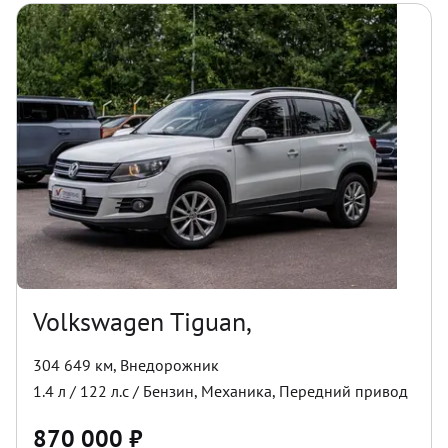
Volkswagen Tiguan,
304 649 км
,
Внедорожник
1.4
л /
122
л.с /
Бензин
,
Механика
,
Передний
привод
870 000
₽