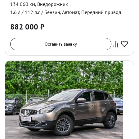
134 060 км
,
Внедорожник
1.6
л /
112
л.с /
Бензин
,
Автомат
,
Передний
привод
882 000
₽
Оставить заявку