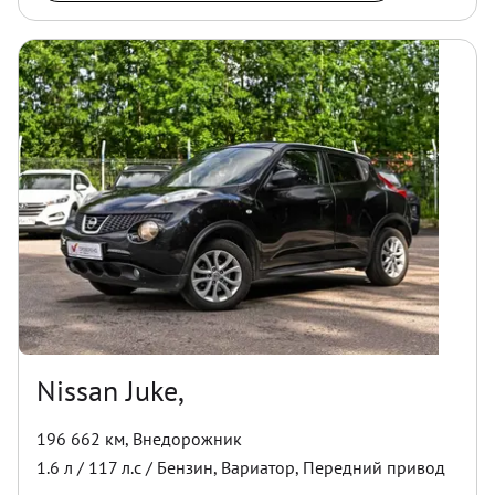
Nissan Juke,
196 662 км
,
Внедорожник
1.6
л /
117
л.с /
Бензин
,
Вариатор
,
Передний
привод