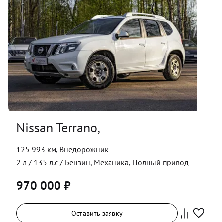
Nissan Terrano,
125 993 км
,
Внедорожник
2
л /
135
л.с /
Бензин
,
Механика
,
Полный
привод
970 000
₽
Оставить заявку