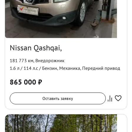
Nissan Qashqai,
181 773 км
,
Внедорожник
1.6
л /
114
л.с /
Бензин
,
Механика
,
Передний
привод
865 000
₽
Оставить заявку