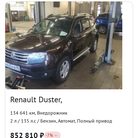
Renault Duster,
134 641 км
,
Внедорожник
2
л /
135
л.с /
Бензин
,
Автомат
,
Полный
привод
852 810
₽
-
7
%