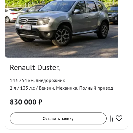
Renault Duster,
143 254 км
,
Внедорожник
2
л /
135
л.с /
Бензин
,
Механика
,
Полный
привод
830 000
₽
Оставить заявку