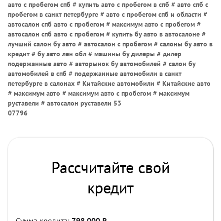
авто с пробегом спб # купить авто с пробегом в спб # авто спб с
пробегом в санкт петербурге # авто с пробегом спб и области #
автосалон спб авто с пробегом # максимум авто с пробегом #
автосалон спб авто с пробегом # купить бу авто в автосалоне #
лучший салон бу авто # автосалон с пробегом # салоны бу авто в
кредит # бу авто лен обл # машины бу дилеры # дилер
подержанные авто # авторынок бу автомобилей # салон бу
автомобилей в спб # подержанные автомобили в санкт
петербурге в салонах # Китайские автомобили # Китайские авто
# максимум авто # максимум авто с пробегом # максимум
руставели # автосалон руставели 53
07796
Рассчитайте свой
кредит
Сумма кредита:
798 000
₽