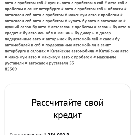
авто с пробегом спб # купить авто с пробегом в спб # авто спб с
пробегом в санкт петербурге # авто с пробегом спб и области #
автосалон спб авто с пробегом # максимум авто с пробегом #
автосалон спб авто с пробегом # купить бу авто в автосалоне #
лучший салон бу авто # автосалон с пробегом # салоны бу авто в
кредит # бу авто лен обл # машины бу дилеры # дилер
подержанные авто # авторынок бу автомобилей # салон бу
автомобилей в спб # подержанные автомобили в санкт
петербурге в салонах # Китайские автомобили # Китайские авто
# максимум авто # максимум авто с пробегом # максимум
руставели # автосалон руставели 53
85309
Рассчитайте свой
кредит
Сумма кредита:
1 236 000
₽