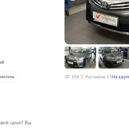
ый
104
Руставели 53
На карт
чистоты
вой цене? Вы