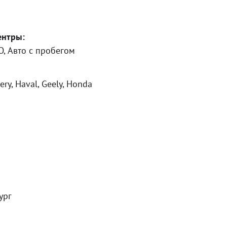
ентры:
RO, Авто с пробегом
ery, Haval, Geely, Honda
ург