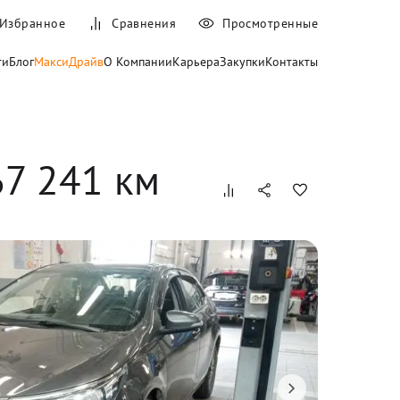
Избранное
Сравнения
Просмотренные
ти
Блог
МаксиДрайв
О Компании
Карьера
Закупки
Контакты
67 241
 км