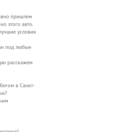
тивно пришлем
о этого авто.
лучшие условия
ин под любые
вую расскажем
бегом в Санкт-
ки?
чим
!
ыходных!