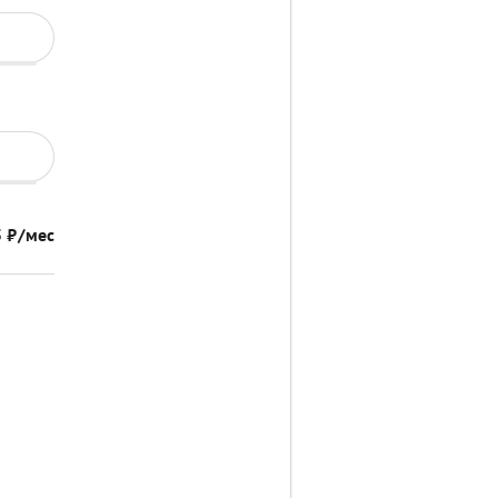
5
₽/мес