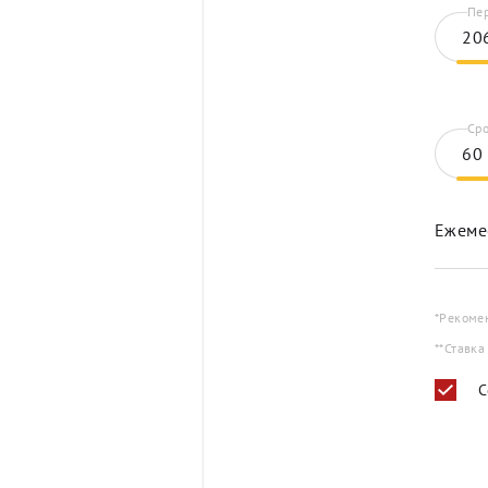
Пер
Сро
Ежеме
*Рекоме
**Ставка
С