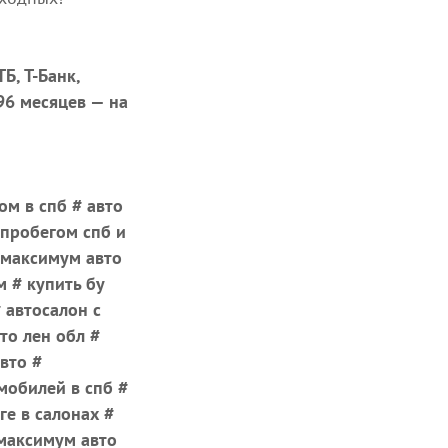
Б, Т-Банк,
 96 месяцев — на
ом в спб # авто
 пробегом спб и
# максимум авто
м # купить бу
 автосалон с
то лен обл #
вто #
мобилей в спб #
е в салонах #
 максимум авто