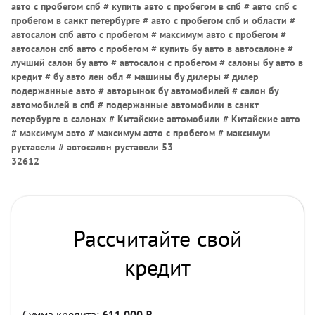
авто с пробегом спб # купить авто с пробегом в спб # авто спб с
пробегом в санкт петербурге # авто с пробегом спб и области #
автосалон спб авто с пробегом # максимум авто с пробегом #
автосалон спб авто с пробегом # купить бу авто в автосалоне #
лучший салон бу авто # автосалон с пробегом # салоны бу авто в
кредит # бу авто лен обл # машины бу дилеры # дилер
подержанные авто # авторынок бу автомобилей # салон бу
автомобилей в спб # подержанные автомобили в санкт
петербурге в салонах # Китайские автомобили # Китайские авто
# максимум авто # максимум авто с пробегом # максимум
руставели # автосалон руставели 53
32612
Рассчитайте свой
кредит
Сумма кредита:
611 000
₽