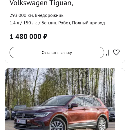
Volkswagen Tiguan,
293 000 км
,
Внедорожник
1.4
л /
150
л.с /
Бензин
,
Робот
,
Полный
привод
1 480 000
₽
Оставить заявку