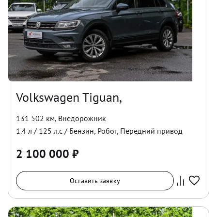
Volkswagen Tiguan,
131 502 км
,
Внедорожник
1.4
л /
125
л.с /
Бензин
,
Робот
,
Передний
привод
2 100 000
₽
Оставить заявку