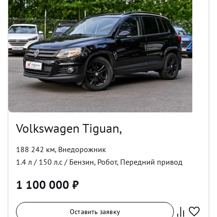
Volkswagen Tiguan,
188 242 км
,
Внедорожник
1.4
л /
150
л.с /
Бензин
,
Робот
,
Передний
привод
1 100 000
₽
Оставить заявку