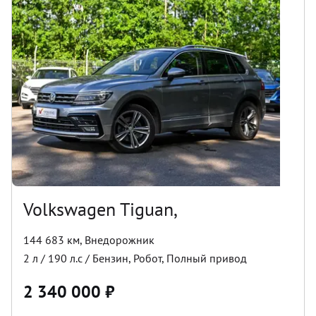
Volkswagen Tiguan,
144 683 км
,
Внедорожник
2
л /
190
л.с /
Бензин
,
Робот
,
Полный
привод
2 340 000
₽