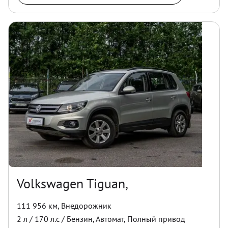
Volkswagen Tiguan,
111 956 км
,
Внедорожник
2
л /
170
л.с /
Бензин
,
Автомат
,
Полный
привод