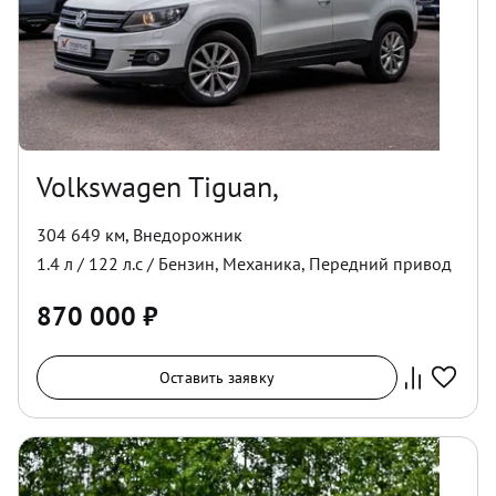
Volkswagen Tiguan,
304 649 км
,
Внедорожник
1.4
л /
122
л.с /
Бензин
,
Механика
,
Передний
привод
870 000
₽
Оставить заявку