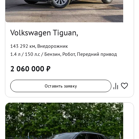
Volkswagen Tiguan,
143 292 км
,
Внедорожник
1.4
л /
150
л.с /
Бензин
,
Робот
,
Передний
привод
2 060 000
₽
Оставить заявку