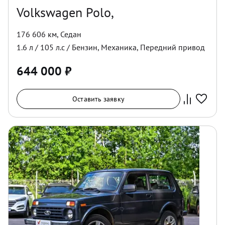
Volkswagen Polo,
176 606 км
,
Седан
1.6
л /
105
л.с /
Бензин
,
Механика
,
Передний
привод
644 000
₽
Оставить заявку