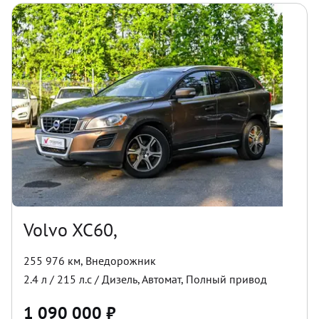
Volvo XC60,
255 976 км
,
Внедорожник
2.4
л /
215
л.с /
Дизель
,
Автомат
,
Полный
привод
1 090 000
₽