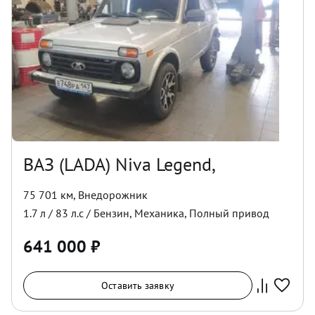
ВАЗ (LADA) Niva Legend,
75 701 км
,
Внедорожник
1.7
л /
83
л.с /
Бензин
,
Механика
,
Полный
привод
641 000
₽
Оставить заявку