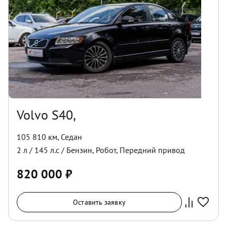
Volvo S40,
105 810 км
,
Седан
2
л /
145
л.с /
Бензин
,
Робот
,
Передний
привод
820 000
₽
Оставить заявку