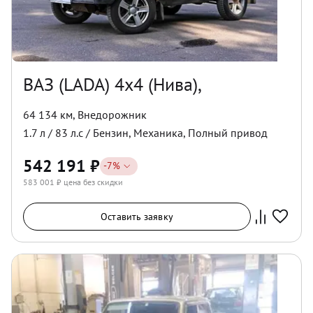
ВАЗ (LADA) 4x4 (Нива),
64 134 км
,
Внедорожник
1.7
л /
83
л.с /
Бензин
,
Механика
,
Полный
привод
542 191
₽
-
7
%
583 001
₽ цена без скидки
Оставить заявку