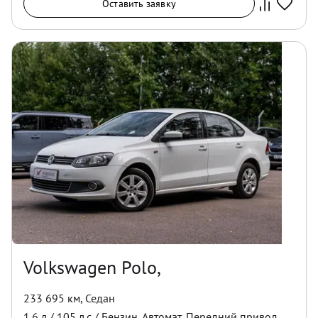
Оставить заявку
Volkswagen Polo,
233 695 км
,
Седан
1.6
л /
105
л.с /
Бензин
,
Автомат
,
Передний
привод