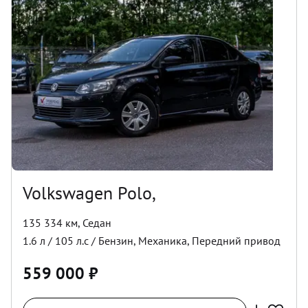
Volkswagen Polo,
135 334 км
,
Седан
1.6
л /
105
л.с /
Бензин
,
Механика
,
Передний
привод
559 000
₽