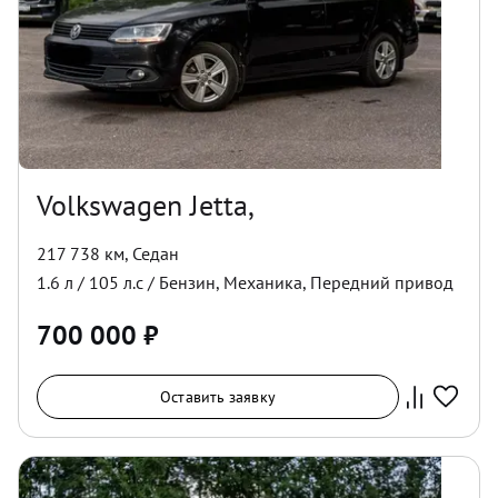
Volkswagen Jetta,
217 738 км
,
Седан
1.6
л /
105
л.с /
Бензин
,
Механика
,
Передний
привод
700 000
₽
Оставить заявку