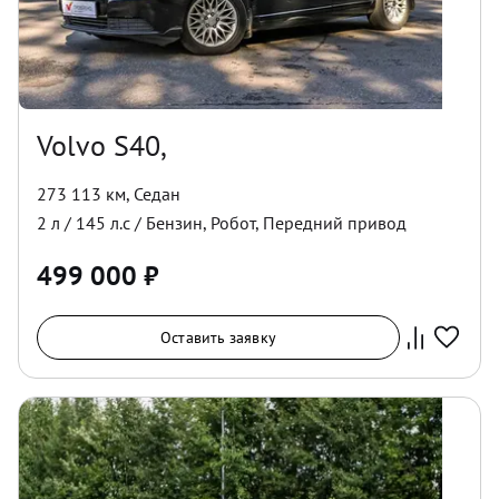
Volvo S40,
273 113 км
,
Седан
2
л /
145
л.с /
Бензин
,
Робот
,
Передний
привод
499 000
₽
Оставить заявку