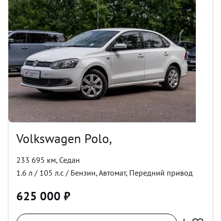
Volkswagen Polo,
233 695 км
,
Седан
1.6
л /
105
л.с /
Бензин
,
Автомат
,
Передний
привод
625 000
₽