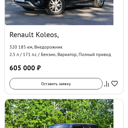
Renault Koleos,
320 185 км
,
Внедорожник
2.5
л /
171
л.с /
Бензин
,
Вариатор
,
Полный
привод
605 000
₽
Оставить заявку