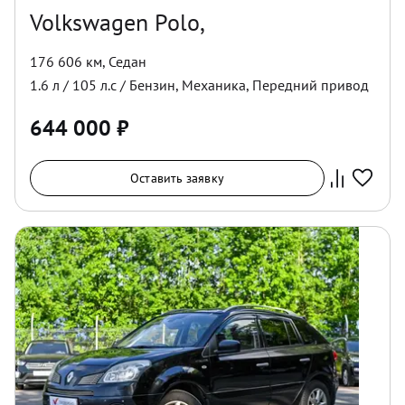
Volkswagen Polo,
176 606 км
,
Седан
1.6
л /
105
л.с /
Бензин
,
Механика
,
Передний
привод
644 000
₽
Оставить заявку