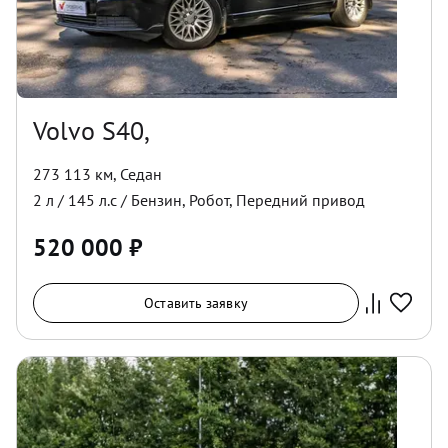
Volvo S40,
273 113 км
,
Седан
2
л /
145
л.с /
Бензин
,
Робот
,
Передний
привод
520 000
₽
Оставить заявку