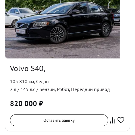
Volvo S40,
105 810 км
,
Седан
2
л /
145
л.с /
Бензин
,
Робот
,
Передний
привод
820 000
₽
Оставить заявку