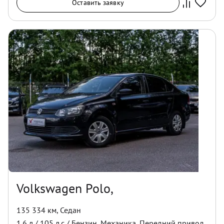
Оставить заявку
Volkswagen Polo,
135 334 км
,
Седан
1.6
л /
105
л.с /
Бензин
,
Механика
,
Передний
привод