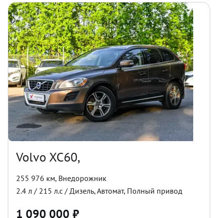
Volvo XC60,
255 976 км
,
Внедорожник
2.4
л /
215
л.с /
Дизель
,
Автомат
,
Полный
привод
1 090 000
₽