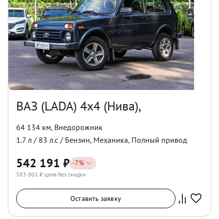
ВАЗ (LADA) 4x4 (Нива),
64 134 км
,
Внедорожник
1.7
л /
83
л.с /
Бензин
,
Механика
,
Полный
привод
542 191
₽
-
7
%
583 001
₽ цена без скидки
Оставить заявку