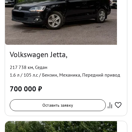
Volkswagen Jetta,
217 738 км
,
Седан
1.6
л /
105
л.с /
Бензин
,
Механика
,
Передний
привод
700 000
₽
Оставить заявку