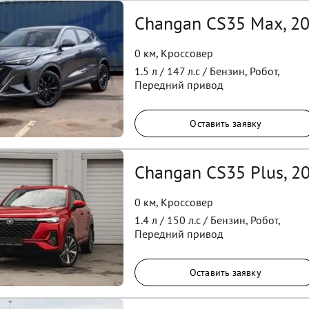
Changan CS35 Max, 2
0 км
,
Кроссовер
1.5
л /
147
л.с /
Бензин
,
Робот
,
Передний
привод
Оставить заявку
Changan CS35 Plus, 2
0 км
,
Кроссовер
1.4
л /
150
л.с /
Бензин
,
Робот
,
Передний
привод
Оставить заявку