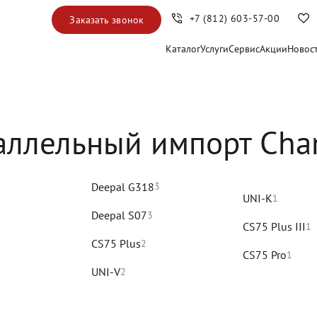
+7 (812) 603-57-00
Заказать звонок
Каталог
Услуги
Сервис
Акции
Новос
аллельный импорт Cha
3
Deepal G318
UNI-K
1
Deepal S07
3
CS75 Plus III
1
CS75 Plus
2
CS75 Pro
1
UNI-V
2