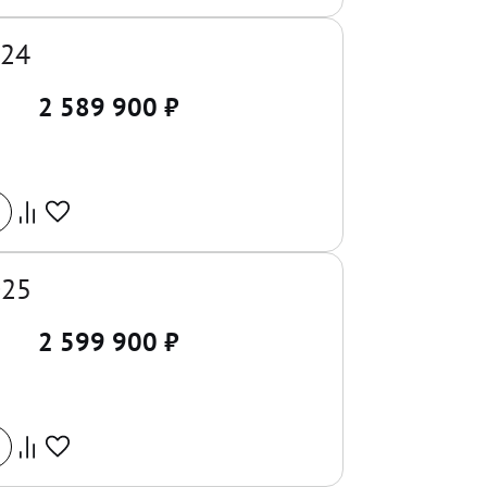
024
2 589 900
₽
025
2 599 900
₽