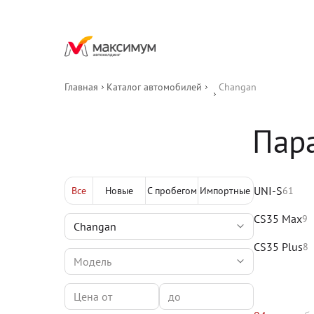
Главная
Каталог автомобилей
Changan
Пар
UNI-S
Все
Новые
С пробегом
Импортные
61
CS35 Max
9
CS35 Plus
8