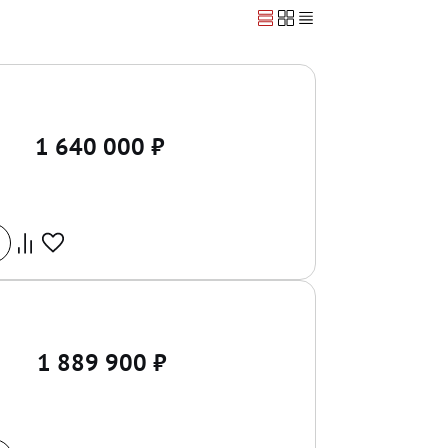
1 640 000
₽
1 889 900
₽