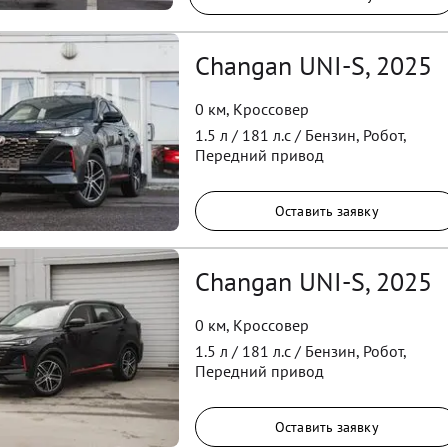
Changan UNI-S, 2025
0 км
,
Кроссовер
1.5
л /
181
л.с /
Бензин
,
Робот
,
Передний
привод
Оставить заявку
Changan UNI-S, 2025
0 км
,
Кроссовер
1.5
л /
181
л.с /
Бензин
,
Робот
,
Передний
привод
Оставить заявку