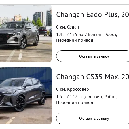
Changan Eado Plus, 2
0 км
,
Седан
1.4
л /
155
л.с /
Бензин
,
Робот
,
Передний
привод
Оставить заявку
Changan CS35 Max, 2
0 км
,
Кроссовер
1.5
л /
147
л.с /
Бензин
,
Робот
,
Передний
привод
Оставить заявку