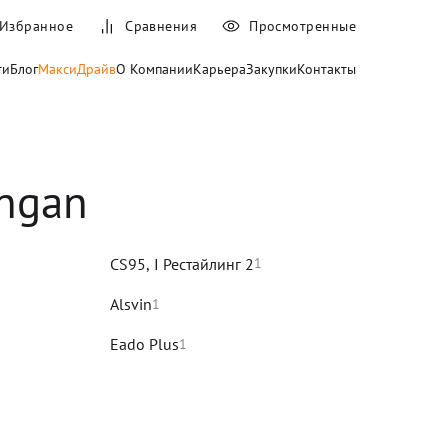
Избранное
Сравнения
Просмотренные
ти
Блог
МаксиДрайв
О Компании
Карьера
Закупки
Контакты
ngan
CS95, I Рестайлинг 2
1
Alsvin
1
Eado Plus
1