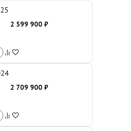
025
2 599 900
₽
024
2 709 900
₽