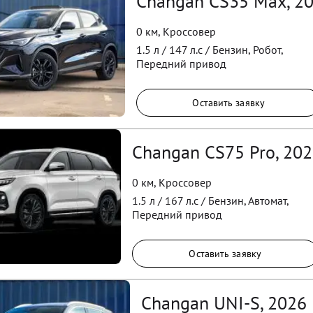
Changan CS35 Max, 2
0 км
,
Кроссовер
1.5
л /
147
л.с /
Бензин
,
Робот
,
Передний
привод
Оставить заявку
Changan CS75 Pro, 20
0 км
,
Кроссовер
1.5
л /
167
л.с /
Бензин
,
Автомат
,
Передний
привод
Оставить заявку
Changan UNI-S, 2026