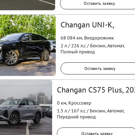
Оставить заявку
Changan UNI-K,
68 084 км
,
Внедорожник
2
л /
226
л.с /
Бензин
,
Автомат
,
Полный
привод
Оставить заявку
Changan CS75 Plus, 20
0 км
,
Кроссовер
1.5
л /
167
л.с /
Бензин
,
Автомат
,
Передний
привод
Оставить заявку