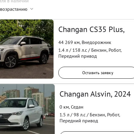
иля
в наличии
 возрастанию
Changan CS35 Plus,
44 269 км
,
Внедорожник
1.4
л /
158
л.с /
Бензин
,
Робот
,
Передний
привод
Оставить заявку
Changan Alsvin, 2024
0 км
,
Седан
1.5
л /
98
л.с /
Бензин
,
Робот
,
Передний
привод