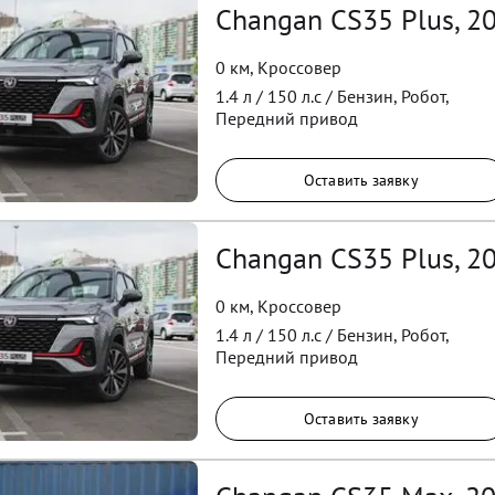
Changan CS35 Plus, 2
0 км
,
Кроссовер
1.4
л /
150
л.с /
Бензин
,
Робот
,
Передний
привод
Оставить заявку
Changan CS35 Plus, 2
0 км
,
Кроссовер
1.4
л /
150
л.с /
Бензин
,
Робот
,
Передний
привод
Оставить заявку