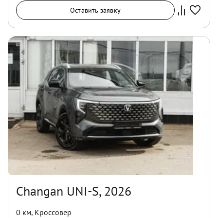
Оставить заявку
Changan UNI-S, 2026
0 км
,
Кроссовер