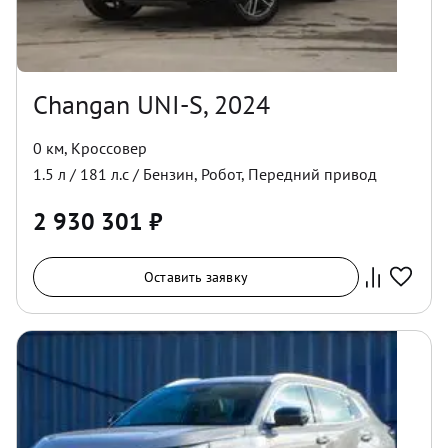
Changan UNI-S, 2024
0 км
,
Кроссовер
1.5
л /
181
л.с /
Бензин
,
Робот
,
Передний
привод
2 930 301
₽
Оставить заявку