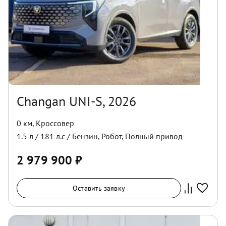
Changan UNI-S, 2026
0 км
,
Кроссовер
1.5
л /
181
л.с /
Бензин
,
Робот
,
Полный
привод
2 979 900
₽
Оставить заявку