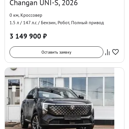
Changan UNI-S, 2026
0 км
,
Кроссовер
1.5
л /
147
л.с /
Бензин
,
Робот
,
Полный
привод
3 149 900
₽
Оставить заявку