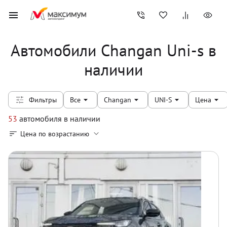
Автомобили Changan Uni-s в
наличии
Фильтры
Все
Changan
UNI-S
Цена
53
автомобиля
в наличии
Цена по возрастанию