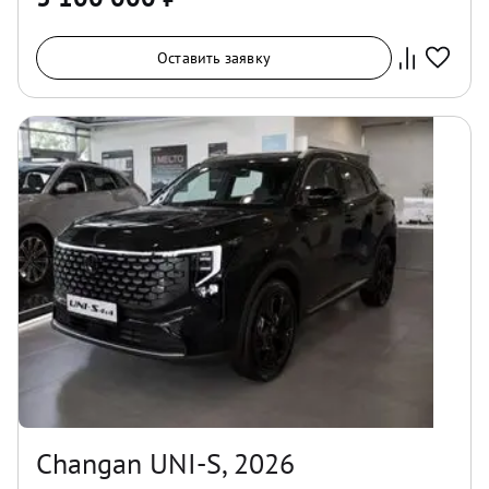
Оставить заявку
Changan UNI-S, 2026