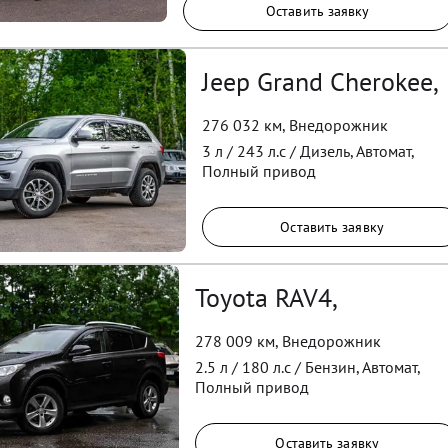
Оставить заявку
Jeep Grand Cherokee,
276 032 км
,
Внедорожник
3
л /
243
л.с /
Дизель
,
Автомат
,
Полный
привод
Оставить заявку
Toyota RAV4,
278 009 км
,
Внедорожник
2.5
л /
180
л.с /
Бензин
,
Автомат
,
Полный
привод
Оставить заявку