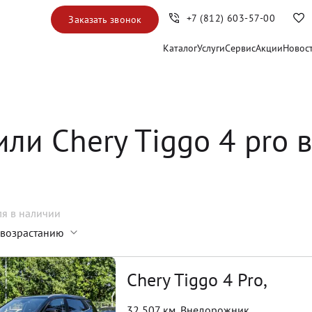
+7 (812) 603-57-00
Заказать звонок
Каталог
Услуги
Сервис
Акции
Новос
ли Chery Tiggo 4 pro 
ля
в наличии
 возрастанию
Chery Tiggo 4 Pro,
32 507 км
,
Внедорожник