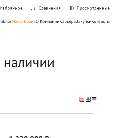
Избранное
Сравнения
Просмотренные
ти
Блог
МаксиДрайв
О Компании
Карьера
Закупки
Контакты
в наличии