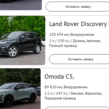
Оставить заявку
Land Rover Discovery 
220 434 км
,
Внедорожник
2
л /
150
л.с /
Дизель
,
Автомат
,
Полный
привод
Оставить заявку
Omoda C5,
89 820 км
,
Внедорожник
1.5
л /
147
л.с /
Бензин
,
Вариатор
,
Передний
привод