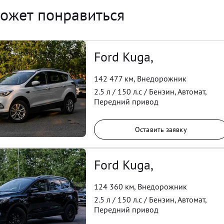
ожет понравиться
Ford Kuga,
142 477 км
,
Внедорожник
2.5
л /
150
л.с /
Бензин
,
Автомат
,
Передний
привод
Оставить заявку
Ford Kuga,
124 360 км
,
Внедорожник
2.5
л /
150
л.с /
Бензин
,
Автомат
,
Передний
привод