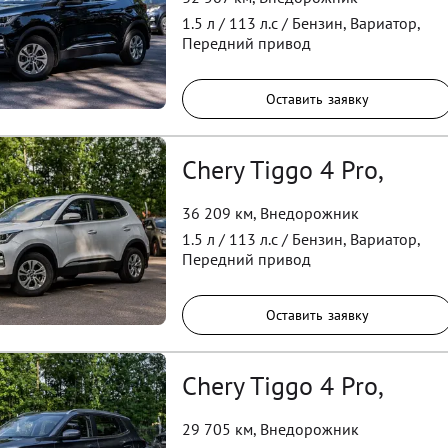
1.5
л /
113
л.с /
Бензин
,
Вариатор
,
Передний
привод
Оставить заявку
Chery Tiggo 4 Pro,
36 209 км
,
Внедорожник
1.5
л /
113
л.с /
Бензин
,
Вариатор
,
Передний
привод
Оставить заявку
Chery Tiggo 4 Pro,
29 705 км
,
Внедорожник