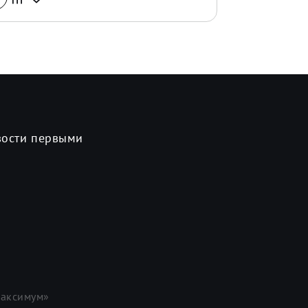
вости первыми
аксимум»