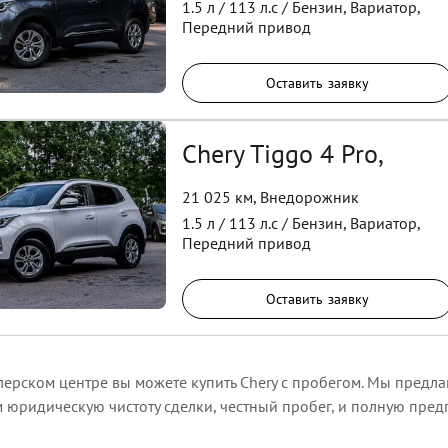
1.5
л /
113
л.с /
Бензин
,
Вариатор
,
Передний
привод
Оставить заявку
Chery Tiggo 4 Pro,
21 025 км
,
Внедорожник
1.5
л /
113
л.с /
Бензин
,
Вариатор
,
Передний
привод
Оставить заявку
ерском центре вы можете купить Chery с пробегом. Мы предла
м юридическую чистоту сделки, честный пробег, и полную пре