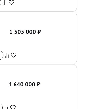
1 505 000
₽
1 640 000
₽