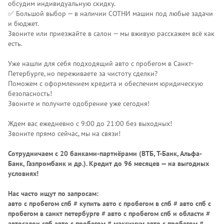
обсудим индивидуальную скидку.
✅ Большой выбор — в наличии СОТНИ машин под любые задачи
и бюджет.
Звоните или приезжайте в салон — мы вживую расскажем всё как
есть.
Уже нашли для себя подходящий авто с пробегом в Санкт-
Петербурге, но переживаете за чистоту сделки?
Поможем с оформлением кредита и обеспечим юридическую
безопасность!
Звоните и получите одобрение уже сегодня!
Ждем вас ежедневно с 9:00 до 21:00 без выходных!
Звоните прямо сейчас, мы на связи!
Сотрудничаем с 20 банками-партнёрами (ВТБ, Т-Банк, Альфа-
Банк, Газпромбанк и др.)
. Кредит до 96 месяцев — на выгодных
условиях!
Нас часто ищут по запросам:
авто с пробегом спб # купить авто с пробегом в спб # авто спб с
пробегом в санкт петербурге # авто с пробегом спб и области #
автосалон спб авто с пробегом # максимум авто с пробегом #