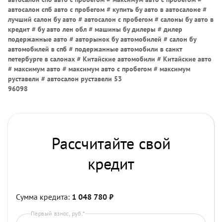
автосалон спб авто с пробегом # купить бу авто в автосалоне #
лучший салон бу авто # автосалон с пробегом # салоны бу авто в
кредит # бу авто лен обл # машины бу дилеры # дилер
подержанные авто # авторынок бу автомобилей # салон бу
автомобилей в спб # подержанные автомобили в санкт
петербурге в салонах # Китайские автомобили # Китайские авто
# максимум авто # максимум авто с пробегом # максимум
руставели # автосалон руставели 53
96098
Рассчитайте свой
кредит
Сумма кредита:
1 048 780
₽
Первый взнос, руб.*