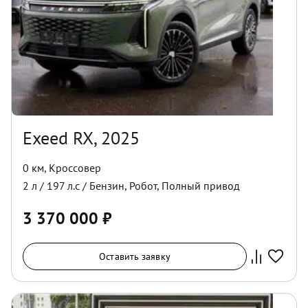
Exeed RX, 2025
0 км
,
Кроссовер
2
л /
197
л.с /
Бензин
,
Робот
,
Полный
привод
3 370 000
₽
Оставить заявку