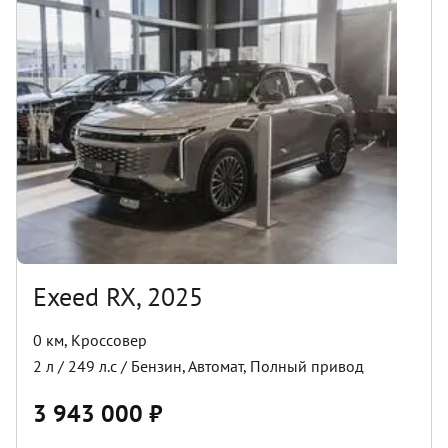
Exeed RX, 2025
0 км
,
Кроссовер
2
л /
249
л.с /
Бензин
,
Автомат
,
Полный
привод
3 943 000
₽