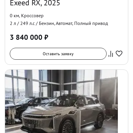
Exeed RX, 2025
0 км
,
Кроссовер
2
л /
249
л.с /
Бензин
,
Автомат
,
Полный
привод
3 840 000
₽
Оставить заявку