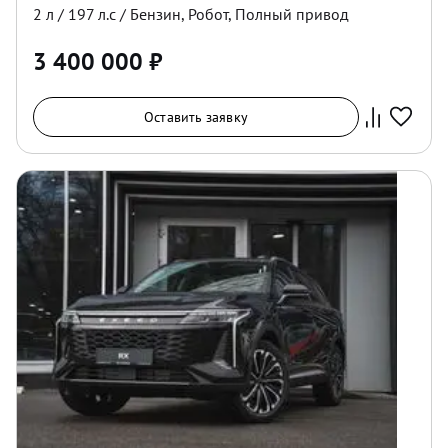
2
л /
197
л.с /
Бензин
,
Робот
,
Полный
привод
3 400 000
₽
Оставить заявку