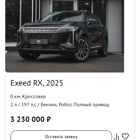
Exeed RX, 2025
0 км
,
Кроссовер
2
л /
197
л.с /
Бензин
,
Робот
,
Полный
привод
3 230 000
₽
Оставить заявку