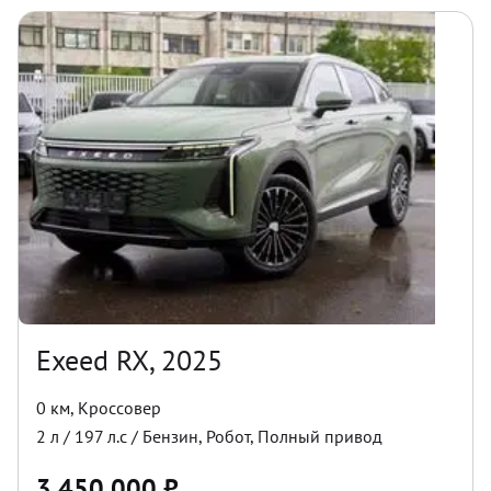
Exeed RX, 2025
0 км
,
Кроссовер
2
л /
197
л.с /
Бензин
,
Робот
,
Полный
привод
3 450 000
₽