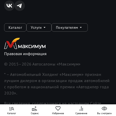
Каталог
Услуги
Покупателям
Правовая информация
© 2015–
2026
Автосалоны «Максимум»
* – Автомобильный Холдинг «Максимум» признан
лучшим дилером в организации продаж автомобилей
с пробегом в национальной премии «Автодилер года
2020».
Все сведения, содержащиеся на настоящем Сайте,
носят исключительно информационный характер.
Каталог
Сервис
Избранное
Сравнение
Вы смотрели
Информация, представленная на Сайте, не является