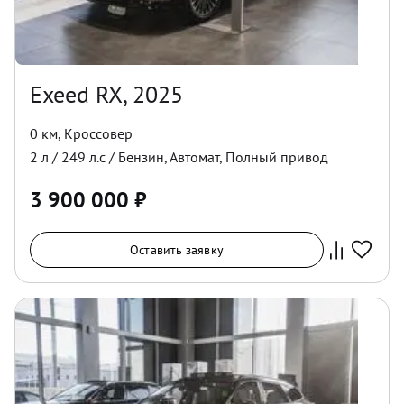
Exeed RX, 2025
0 км
,
Кроссовер
2
л /
249
л.с /
Бензин
,
Автомат
,
Полный
привод
3 900 000
₽
Оставить заявку