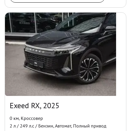
Exeed RX, 2025
0 км
,
Кроссовер
2
л /
249
л.с /
Бензин
,
Автомат
,
Полный
привод