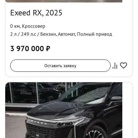
Exeed RX, 2025
0 км
,
Кроссовер
2
л /
249
л.с /
Бензин
,
Автомат
,
Полный
привод
3 970 000
₽
Оставить заявку