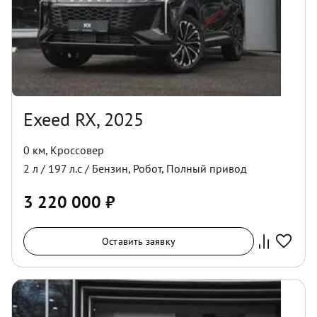
Exeed RX, 2025
0 км
,
Кроссовер
2
л /
197
л.с /
Бензин
,
Робот
,
Полный
привод
3 220 000
₽
Оставить заявку