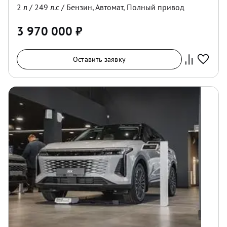
2
л /
249
л.с /
Бензин
,
Автомат
,
Полный
привод
3 970 000
₽
Оставить заявку