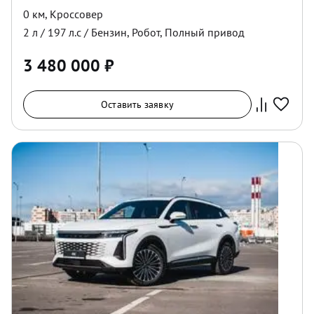
0 км
,
Кроссовер
2
л /
197
л.с /
Бензин
,
Робот
,
Полный
привод
3 480 000
₽
Оставить заявку