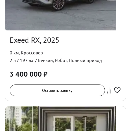
Exeed RX, 2025
0 км
,
Кроссовер
2
л /
197
л.с /
Бензин
,
Робот
,
Полный
привод
3 400 000
₽
Оставить заявку