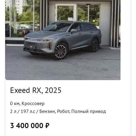
Exeed RX, 2025
0 км
,
Кроссовер
2
л /
197
л.с /
Бензин
,
Робот
,
Полный
привод
3 400 000
₽