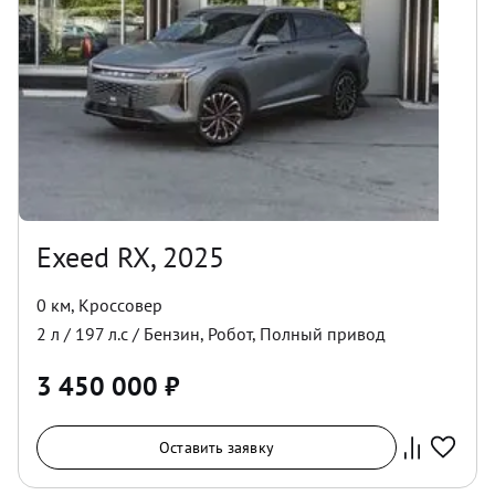
Exeed RX, 2025
0 км
,
Кроссовер
2
л /
197
л.с /
Бензин
,
Робот
,
Полный
привод
3 450 000
₽
Оставить заявку