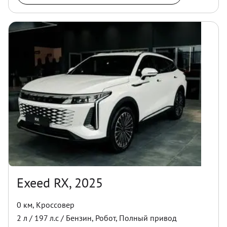
Exeed RX, 2025
0 км
,
Кроссовер
2
л /
197
л.с /
Бензин
,
Робот
,
Полный
привод