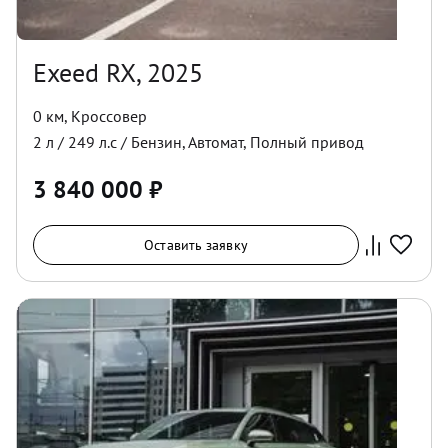
Exeed RX, 2025
0 км
,
Кроссовер
2
л /
249
л.с /
Бензин
,
Автомат
,
Полный
привод
3 840 000
₽
Оставить заявку