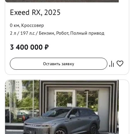
Exeed RX, 2025
0 км
,
Кроссовер
2
л /
197
л.с /
Бензин
,
Робот
,
Полный
привод
3 400 000
₽
Оставить заявку