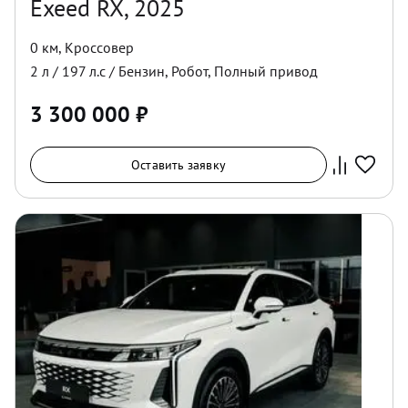
Exeed RX, 2025
0 км
,
Кроссовер
2
л /
197
л.с /
Бензин
,
Робот
,
Полный
привод
3 300 000
₽
Оставить заявку