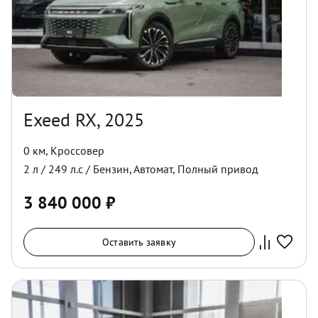
Exeed RX, 2025
0 км
,
Кроссовер
2
л /
249
л.с /
Бензин
,
Автомат
,
Полный
привод
3 840 000
₽
Оставить заявку