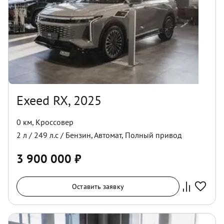
Exeed RX, 2025
0 км
,
Кроссовер
2
л /
249
л.с /
Бензин
,
Автомат
,
Полный
привод
3 900 000
₽
Оставить заявку