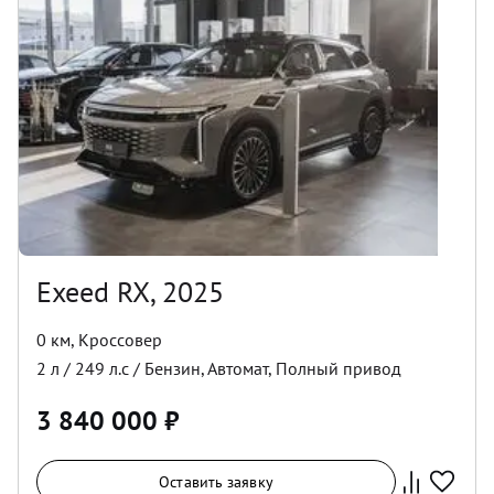
Exeed RX, 2025
0 км
,
Кроссовер
2
л /
249
л.с /
Бензин
,
Автомат
,
Полный
привод
3 840 000
₽
Оставить заявку