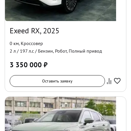
Exeed RX, 2025
0 км
,
Кроссовер
2
л /
197
л.с /
Бензин
,
Робот
,
Полный
привод
3 350 000
₽
Оставить заявку