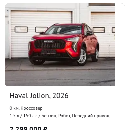
Haval Jolion, 2026
0 км
,
Кроссовер
1.5
л /
150
л.с /
Бензин
,
Робот
,
Передний
привод
2 299 000
₽