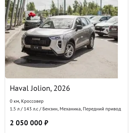
Haval Jolion, 2026
0 км
,
Кроссовер
1.5
л /
143
л.с /
Бензин
,
Механика
,
Передний
привод
2 050 000
₽