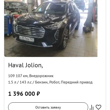
Haval Jolion,
109 107 км
,
Внедорожник
1.5
л /
143
л.с /
Бензин
,
Робот
,
Передний
привод
1 396 000
₽
Оставить заявку