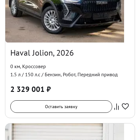
Haval Jolion, 2026
0 км
,
Кроссовер
1.5
л /
150
л.с /
Бензин
,
Робот
,
Передний
привод
2 329 001
₽
Оставить заявку