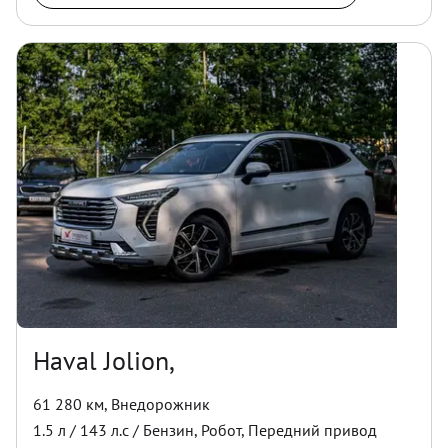
Haval Jolion,
61 280 км
,
Внедорожник
1.5
л /
143
л.с /
Бензин
,
Робот
,
Передний
привод