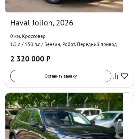
Haval Jolion, 2026
0 км
,
Кроссовер
1.5
л /
150
л.с /
Бензин
,
Робот
,
Передний
привод
2 320 000
₽
Оставить заявку