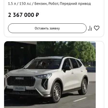
1.5
л /
150
л.с /
Бензин
,
Робот
,
Передний
привод
2 367 000
₽
Оставить заявку