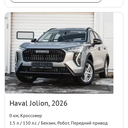
Haval Jolion, 2026
0 км
,
Кроссовер
1.5
л /
150
л.с /
Бензин
,
Робот
,
Передний
привод