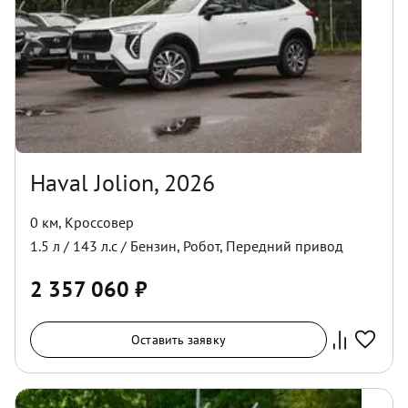
Haval Jolion, 2026
0 км
,
Кроссовер
1.5
л /
143
л.с /
Бензин
,
Робот
,
Передний
привод
2 357 060
₽
Оставить заявку