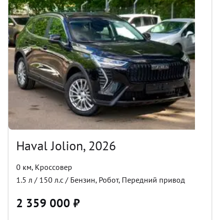
Haval Jolion, 2026
0 км
,
Кроссовер
1.5
л /
150
л.с /
Бензин
,
Робот
,
Передний
привод
2 359 000
₽