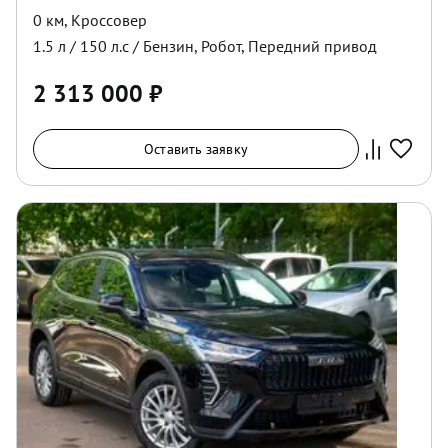
0 км
,
Кроссовер
1.5
л /
150
л.с /
Бензин
,
Робот
,
Передний
привод
2 313 000
₽
Оставить заявку