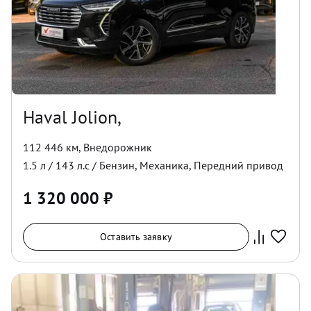
Haval Jolion,
112 446 км
,
Внедорожник
1.5
л /
143
л.с /
Бензин
,
Механика
,
Передний
привод
1 320 000
₽
Оставить заявку