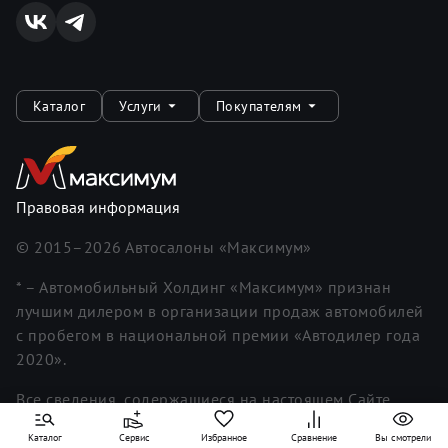
Каталог
Услуги
Покупателям
Правовая информация
© 2015–
2026
Автосалоны «Максимум»
* – Автомобильный Холдинг «Максимум» признан
лучшим дилером в организации продаж автомобилей
с пробегом в национальной премии «Автодилер года
2020».
Все сведения, содержащиеся на настоящем Сайте,
носят исключительно информационный характер.
Каталог
Сервис
Избранное
Сравнение
Вы смотрели
Информация, представленная на Сайте, не является