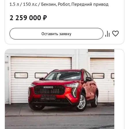
1.5
л /
150
л.с /
Бензин
,
Робот
,
Передний
привод
2 259 000
₽
Оставить заявку