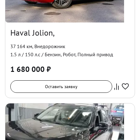
Haval Jolion,
37 164 км
,
Внедорожник
1.5
л /
150
л.с /
Бензин
,
Робот
,
Полный
привод
1 680 000
₽
Оставить заявку