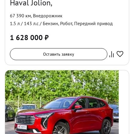
Haval Jolion,
67 390 км
,
Внедорожник
1.5
л /
143
л.с /
Бензин
,
Робот
,
Передний
привод
1 628 000
₽
Оставить заявку