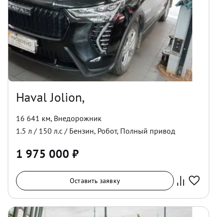
Haval Jolion,
16 641 км
,
Внедорожник
1.5
л /
150
л.с /
Бензин
,
Робот
,
Полный
привод
1 975 000
₽
Оставить заявку