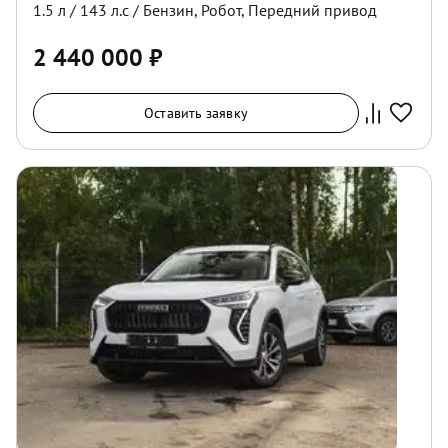
1.5
л /
143
л.с /
Бензин
,
Робот
,
Передний
привод
2 440 000
₽
Оставить заявку