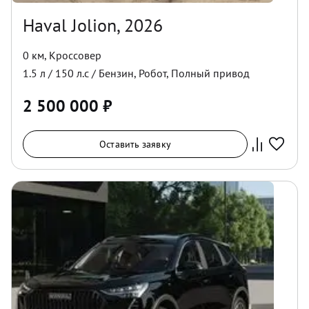
Haval Jolion, 2026
0 км
,
Кроссовер
1.5
л /
150
л.с /
Бензин
,
Робот
,
Полный
привод
2 500 000
₽
Оставить заявку