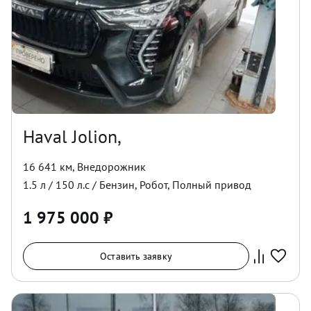
Haval Jolion,
16 641 км
,
Внедорожник
1.5
л /
150
л.с /
Бензин
,
Робот
,
Полный
привод
1 975 000
₽
Оставить заявку