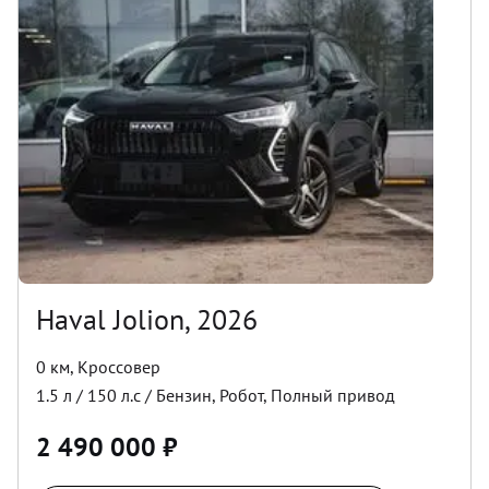
Haval Jolion, 2026
0 км
,
Кроссовер
1.5
л /
150
л.с /
Бензин
,
Робот
,
Полный
привод
2 490 000
₽