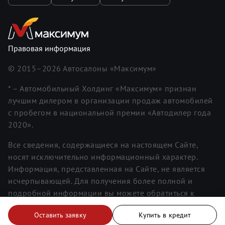
Правовая информация
© 2015–
2026
Автосалоны «Максимум»
* – Автомобильный Холдинг «Максимум» признан
лучшим дилером в организации продаж автомобилей
с пробегом в национальной премии «Автодилер года
2020».
Все сведения, содержащиеся на настоящем Сайте,
носят исключительно информационный характер.
Информация, представленная на Сайте, не является
исчерпывающей. Для получения более полной и
подробной информации вы можете обратиться к
менеджерам. Информация о ценах не является
Оставить заявку
Купить в кредит
публичной офертой.