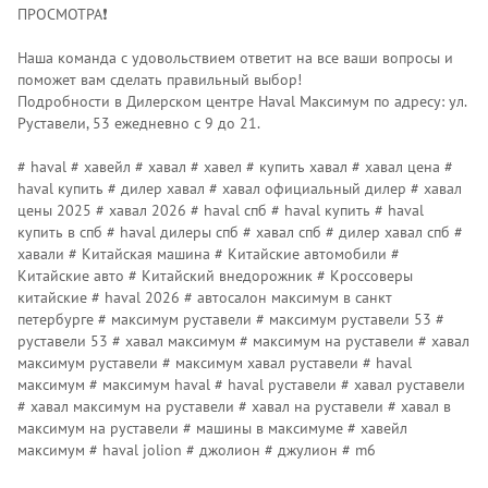
ПРОСМОТРА❗️
Наша команда с удовольствием ответит на все ваши вопросы и
поможет вам сделать правильный выбор!
Подробности в Дилерском центре Наvаl Максимум по адресу: ул.
Руставели, 53 ежедневно с 9 до 21.
# haval # хавейл # хавал # хавел # купить хавал # хавал цена #
haval купить # дилер хавал # хавал официальный дилер # хавал
цены 2025 # хавал 2026 # haval спб # haval купить # haval
купить в спб # haval дилеры спб # хавал спб # дилер хавал спб #
хавали # Китайская машина # Китайские автомобили #
Китайские авто # Китайский внедорожник # Кроссоверы
китайские # haval 2026 # автосалон максимум в санкт
петербурге # максимум руставели # максимум руставели 53 #
руставели 53 # хавал максимум # максимум на руставели # хавал
максимум руставели # максимум хавал руставели # haval
максимум # максимум haval # haval руставели # хавал руставели
# хавал максимум на руставели # хавал на руставели # хавал в
максимум на руставели # машины в максимуме # хавейл
максимум # haval jolion # джолион # джулион # m6