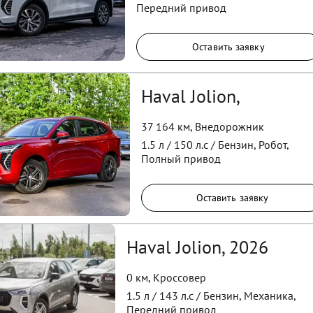
Передний
привод
Оставить заявку
Haval Jolion,
37 164 км
,
Внедорожник
1.5
л /
150
л.с /
Бензин
,
Робот
,
Полный
привод
Оставить заявку
Haval Jolion, 2026
0 км
,
Кроссовер
1.5
л /
143
л.с /
Бензин
,
Механика
,
Передний
привод