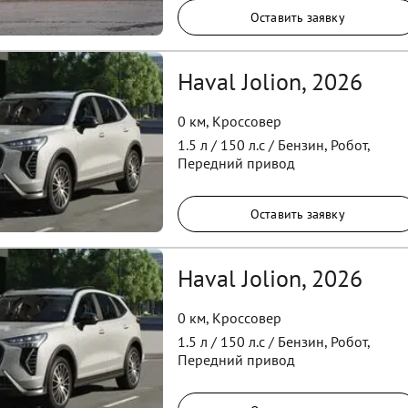
Оставить заявку
Haval Jolion, 2026
0 км
,
Кроссовер
1.5
л /
150
л.с /
Бензин
,
Робот
,
Передний
привод
Оставить заявку
Haval Jolion, 2026
0 км
,
Кроссовер
1.5
л /
150
л.с /
Бензин
,
Робот
,
Передний
привод