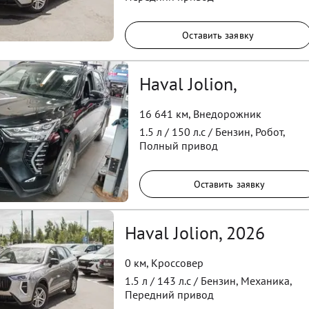
Оставить заявку
Haval Jolion,
16 641 км
,
Внедорожник
1.5
л /
150
л.с /
Бензин
,
Робот
,
Полный
привод
Оставить заявку
Haval Jolion, 2026
0 км
,
Кроссовер
1.5
л /
143
л.с /
Бензин
,
Механика
,
Передний
привод