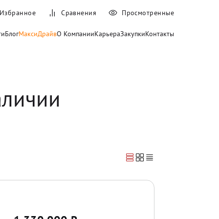
Избранное
Сравнения
Просмотренные
ти
Блог
МаксиДрайв
О Компании
Карьера
Закупки
Контакты
аличии