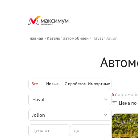
Главная
Каталог автомобилей
Haval
Jolion
Автом
Все
Новые
С пробегом
Импортные
67
автомоб
Цена по