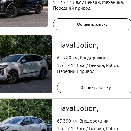
1.5
л /
143
л.с /
Бензин
,
Механика
,
Передний
привод
Оставить заявку
Haval Jolion,
61 280 км
,
Внедорожник
1.5
л /
143
л.с /
Бензин
,
Робот
,
Передний
привод
Оставить заявку
Haval Jolion,
67 390 км
,
Внедорожник
1.5
л /
143
л.с /
Бензин
,
Робот
,