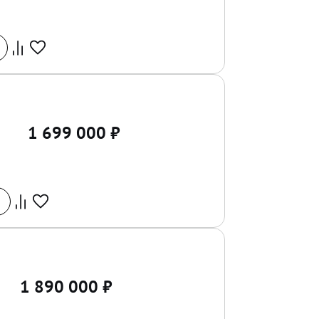
1 699 000
₽
1 890 000
₽