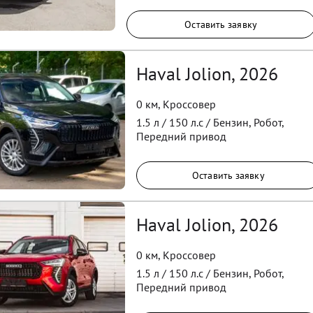
Оставить заявку
Haval Jolion, 2026
0 км
,
Кроссовер
1.5
л /
150
л.с /
Бензин
,
Робот
,
Передний
привод
Оставить заявку
Haval Jolion, 2026
0 км
,
Кроссовер
1.5
л /
150
л.с /
Бензин
,
Робот
,
Передний
привод