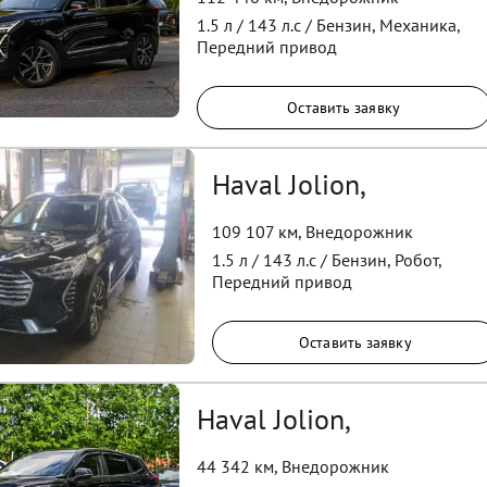
1.5
л /
143
л.с /
Бензин
,
Механика
,
Передний
привод
Оставить заявку
Haval Jolion,
109 107 км
,
Внедорожник
1.5
л /
143
л.с /
Бензин
,
Робот
,
Передний
привод
Оставить заявку
Haval Jolion,
44 342 км
,
Внедорожник