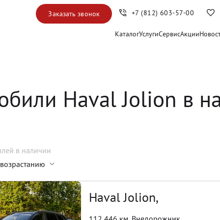
+7 (812) 603-57-00
Заказать звонок
Каталог
Услуги
Сервис
Акции
Новос
обили Haval Jolion в н
илей
в наличии
 возрастанию
Haval Jolion,
112 446 км
,
Внедорожник