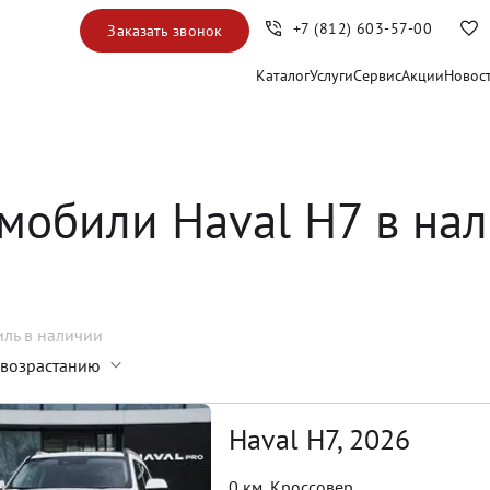
+7 (812) 603-57-00
Заказать звонок
Каталог
Услуги
Сервис
Акции
Новос
мобили Haval H7 в на
иль
в наличии
 возрастанию
Haval H7, 2026
0 км
,
Кроссовер