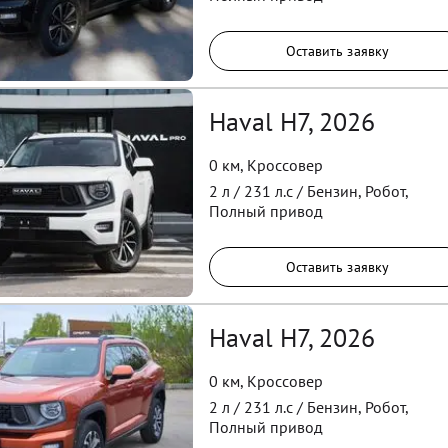
Оставить заявку
Haval H7, 2026
0 км
,
Кроссовер
2
л /
231
л.с /
Бензин
,
Робот
,
Полный
привод
Оставить заявку
Haval H7, 2026
0 км
,
Кроссовер
2
л /
231
л.с /
Бензин
,
Робот
,
Полный
привод