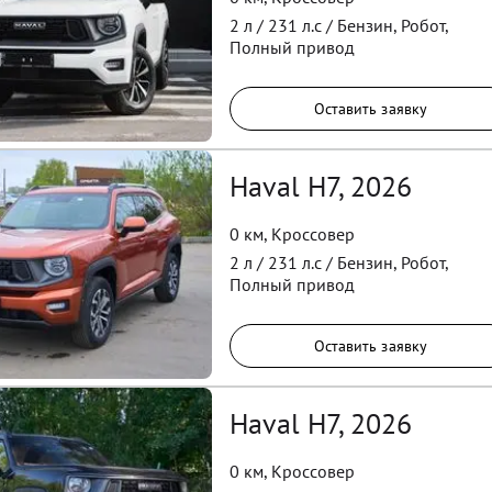
2
л /
231
л.с /
Бензин
,
Робот
,
Полный
привод
Оставить заявку
Haval H7, 2026
0 км
,
Кроссовер
2
л /
231
л.с /
Бензин
,
Робот
,
Полный
привод
Оставить заявку
Haval H7, 2026
0 км
,
Кроссовер