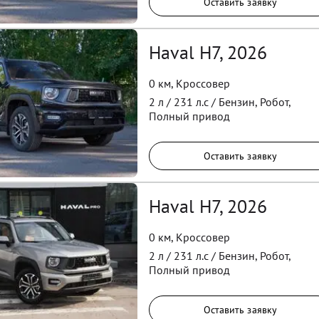
Оставить заявку
Haval H7, 2026
0 км
,
Кроссовер
2
л /
231
л.с /
Бензин
,
Робот
,
Полный
привод
Оставить заявку
Haval H7, 2026
0 км
,
Кроссовер
2
л /
231
л.с /
Бензин
,
Робот
,
Полный
привод
Оставить заявку