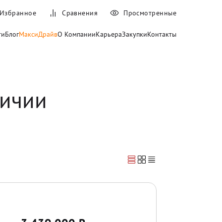
Избранное
Сравнения
Просмотренные
ти
Блог
МаксиДрайв
О Компании
Карьера
Закупки
Контакты
личии