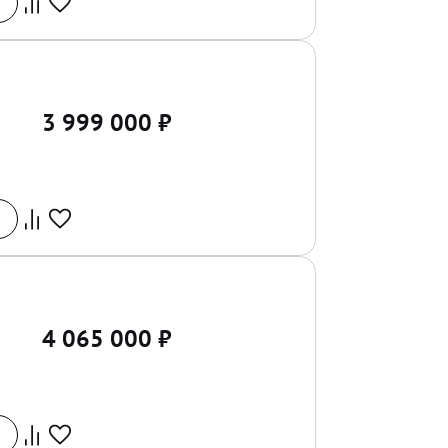
3 999 000
₽
4 065 000
₽