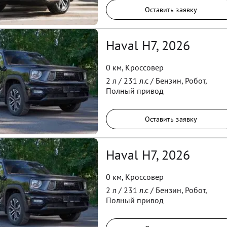
Оставить заявку
Haval H7, 2026
0 км
,
Кроссовер
2
л /
231
л.с /
Бензин
,
Робот
,
Полный
привод
Оставить заявку
Haval H7, 2026
0 км
,
Кроссовер
2
л /
231
л.с /
Бензин
,
Робот
,
Полный
привод