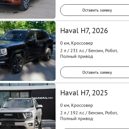
Оставить заявку
Haval H7, 2026
0 км
,
Кроссовер
2
л /
231
л.с /
Бензин
,
Робот
,
Полный
привод
Оставить заявку
Haval H7, 2025
0 км
,
Кроссовер
2
л /
192
л.с /
Бензин
,
Робот
,
Полный
привод