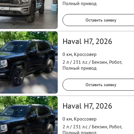
Полный
привод
Оставить заявку
Haval H7, 2026
0 км
,
Кроссовер
2
л /
231
л.с /
Бензин
,
Робот
,
Полный
привод
Оставить заявку
Haval H7, 2026
0 км
,
Кроссовер
2
л /
231
л.с /
Бензин
,
Робот
,
Полный
привод