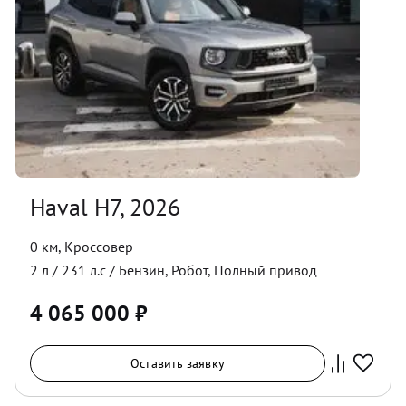
Haval H7, 2026
0 км
,
Кроссовер
2
л /
231
л.с /
Бензин
,
Робот
,
Полный
привод
4 065 000
₽
Оставить заявку