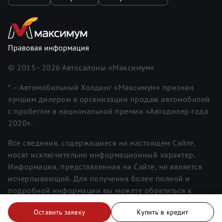
Правовая информация
© 2015–
2026
Автосалоны «Максимум»
* – Автомобильный Холдинг «Максимум» признан
лучшим дилером в организации продаж автомобилей
с пробегом в национальной премии «Автодилер года
2020».
Все сведения, содержащиеся на настоящем Сайте,
носят исключительно информационный характер.
Информация, представленная на Сайте, не является
исчерпывающей. Для получения более полной и
подробной информации вы можете обратиться к
менеджерам. Информация о ценах не является
Оставить заявку
Купить в кредит
публичной офертой.