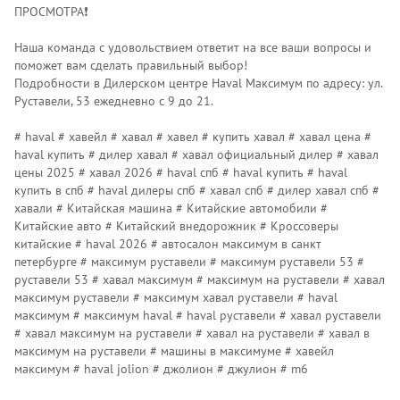
ПРОСМОТРА❗️
Наша команда с удовольствием ответит на все ваши вопросы и
поможет вам сделать правильный выбор!
Подробности в Дилерском центре Наvаl Максимум по адресу: ул.
Руставели, 53 ежедневно с 9 до 21.
# haval # хавейл # хавал # хавел # купить хавал # хавал цена #
haval купить # дилер хавал # хавал официальный дилер # хавал
цены 2025 # хавал 2026 # haval спб # haval купить # haval
купить в спб # haval дилеры спб # хавал спб # дилер хавал спб #
хавали # Китайская машина # Китайские автомобили #
Китайские авто # Китайский внедорожник # Кроссоверы
китайские # haval 2026 # автосалон максимум в санкт
петербурге # максимум руставели # максимум руставели 53 #
руставели 53 # хавал максимум # максимум на руставели # хавал
максимум руставели # максимум хавал руставели # haval
максимум # максимум haval # haval руставели # хавал руставели
# хавал максимум на руставели # хавал на руставели # хавал в
максимум на руставели # машины в максимуме # хавейл
максимум # haval jolion # джолион # джулион # m6