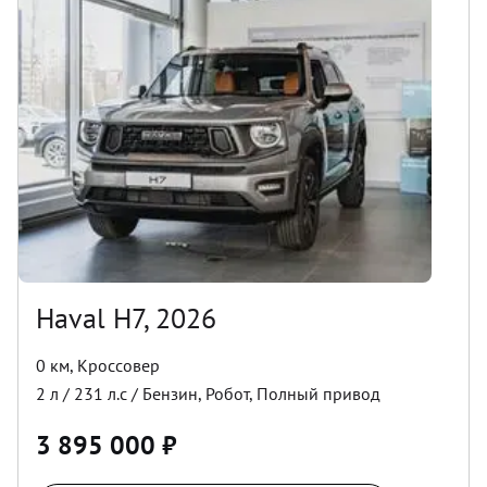
Haval H7, 2026
0 км
,
Кроссовер
2
л /
231
л.с /
Бензин
,
Робот
,
Полный
привод
3 895 000
₽