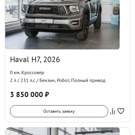
Haval H7, 2026
0 км
,
Кроссовер
2
л /
231
л.с /
Бензин
,
Робот
,
Полный
привод
3 850 000
₽
Оставить заявку