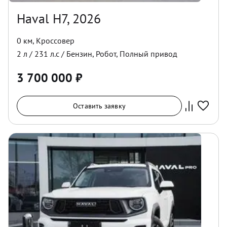
Haval H7, 2026
0 км
,
Кроссовер
2
л /
231
л.с /
Бензин
,
Робот
,
Полный
привод
3 700 000
₽
Оставить заявку