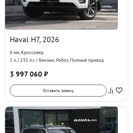
Haval H7, 2026
0 км
,
Кроссовер
2
л /
231
л.с /
Бензин
,
Робот
,
Полный
привод
3 997 060
₽
Оставить заявку