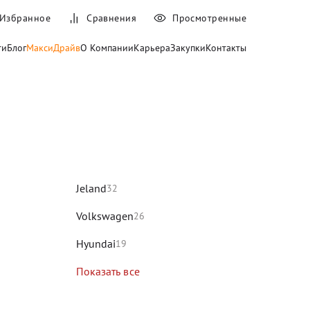
Избранное
Сравнения
Просмотренные
ти
Блог
МаксиДрайв
О Компании
Карьера
Закупки
Контакты
и
Jeland
32
Volkswagen
26
Hyundai
19
Показать все