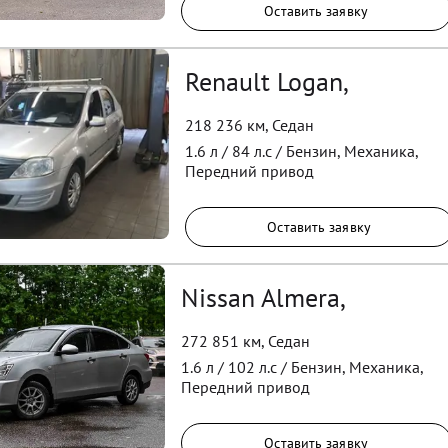
Оставить заявку
Renault Logan,
218 236 км
,
Седан
1.6
л /
84
л.с /
Бензин
,
Механика
,
Передний
привод
Оставить заявку
Nissan Almera,
272 851 км
,
Седан
1.6
л /
102
л.с /
Бензин
,
Механика
,
Передний
привод
Оставить заявку