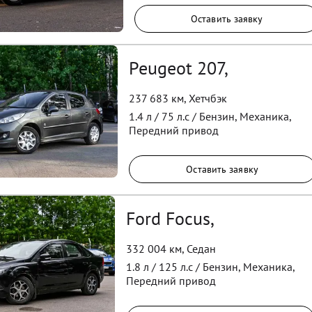
Оставить заявку
Peugeot 207,
237 683 км
,
Хетчбэк
1.4
л /
75
л.с /
Бензин
,
Механика
,
Передний
привод
Оставить заявку
Ford Focus,
332 004 км
,
Седан
1.8
л /
125
л.с /
Бензин
,
Механика
,
Передний
привод