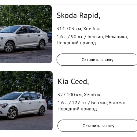
Skoda Rapid,
314 703 км
,
Хетчбэк
1.6
л /
90
л.с /
Бензин
,
Механика
,
Передний
привод
Оставить заявку
Kia Ceed,
327 100 км
,
Хетчбэк
1.6
л /
122
л.с /
Бензин
,
Автомат
,
Передний
привод
Оставить заявку