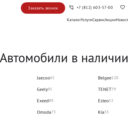
+7 (812) 603-57-00
Заказать звонок
Каталог
Услуги
Сервис
Акции
Новос
Автомобили в наличи
Jaecoo
Belgee
65
120
Geely
TENET
95
79
Exeed
Esteo
89
52
Omoda
Kia
73
33