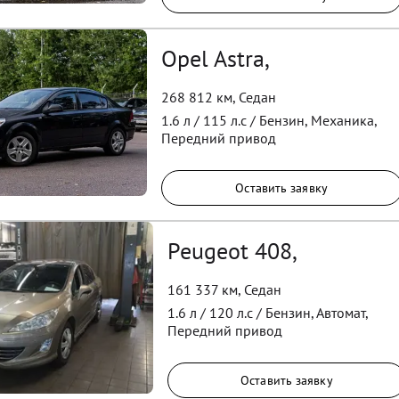
Opel Astra,
268 812 км
,
Седан
1.6
л /
115
л.с /
Бензин
,
Механика
,
Передний
привод
Оставить заявку
Peugeot 408,
161 337 км
,
Седан
1.6
л /
120
л.с /
Бензин
,
Автомат
,
Передний
привод
Оставить заявку