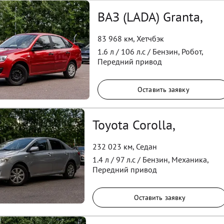
ВАЗ (LADA) Granta,
83 968 км
,
Хетчбэк
1.6
л /
106
л.с /
Бензин
,
Робот
,
Передний
привод
Оставить заявку
Toyota Corolla,
232 023 км
,
Седан
1.4
л /
97
л.с /
Бензин
,
Механика
,
Передний
привод
Оставить заявку