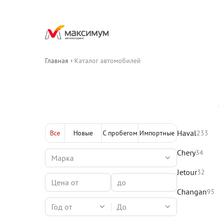
Главная
Каталог автомобилей
Haval
Все
Новые
С пробегом
Импортные
233
Chery
34
Jetour
32
Changan
95
Год от
До