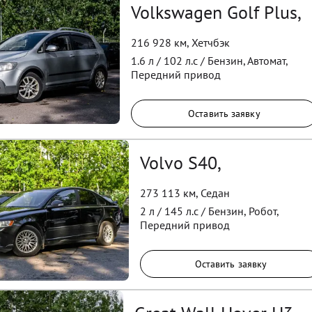
Volkswagen Golf Plus,
216 928 км
,
Хетчбэк
1.6
л /
102
л.с /
Бензин
,
Автомат
,
Передний
привод
Оставить заявку
Volvo S40,
273 113 км
,
Седан
2
л /
145
л.с /
Бензин
,
Робот
,
Передний
привод
Оставить заявку