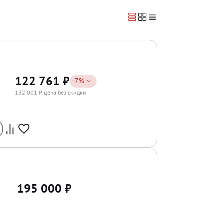
122 761
₽
-
7
%
132 001
₽ цена без скидки
195 000
₽