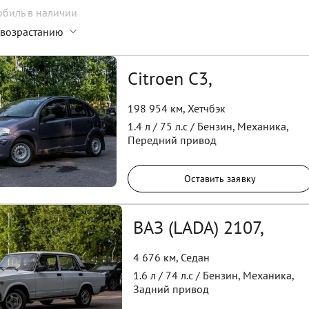
обиль
в наличии
 возрастанию
Citroen C3,
198 954 км
,
Хетчбэк
1.4
л /
75
л.с /
Бензин
,
Механика
,
Передний
привод
Оставить заявку
ВАЗ (LADA) 2107,
4 676 км
,
Седан
1.6
л /
74
л.с /
Бензин
,
Механика
,
Задний
привод