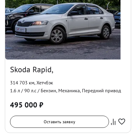
Skoda Rapid,
314 703 км
,
Хетчбэк
1.6
л /
90
л.с /
Бензин
,
Механика
,
Передний
привод
495 000
₽
Оставить заявку