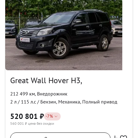
Great Wall Hover H3,
212 499 км
,
Внедорожник
2
л /
115
л.с /
Бензин
,
Механика
,
Полный
привод
520 801
₽
-
7
%
560 001
₽ цена без скидки