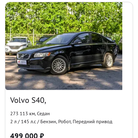
Volvo S40,
273 113 км
,
Седан
2
л /
145
л.с /
Бензин
,
Робот
,
Передний
привод
499 000
₽