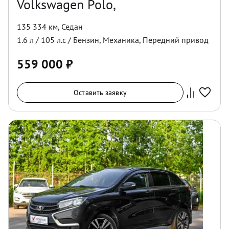
Volkswagen Polo,
135 334 км
,
Седан
1.6
л /
105
л.с /
Бензин
,
Механика
,
Передний
привод
559 000
₽
Оставить заявку