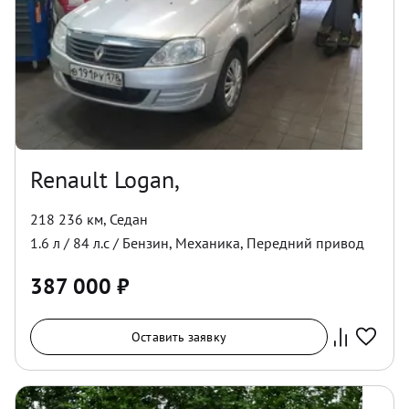
Renault Logan,
218 236 км
,
Седан
1.6
л /
84
л.с /
Бензин
,
Механика
,
Передний
привод
387 000
₽
Оставить заявку