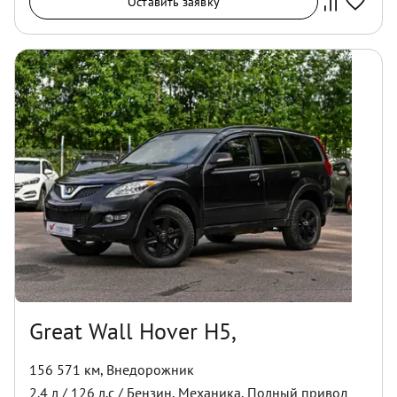
Оставить заявку
Great Wall Hover H5,
156 571 км
,
Внедорожник
2.4
л /
126
л.с /
Бензин
,
Механика
,
Полный
привод