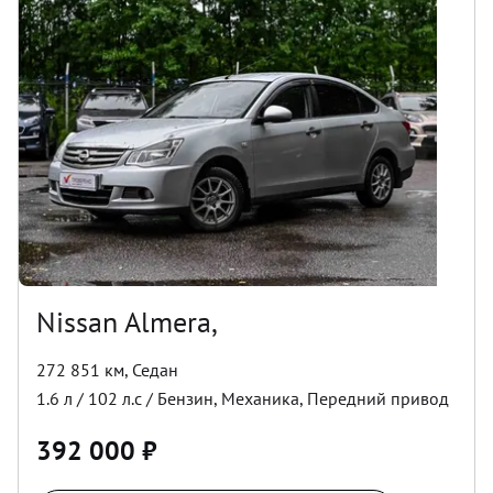
Nissan Almera,
272 851 км
,
Седан
1.6
л /
102
л.с /
Бензин
,
Механика
,
Передний
привод
392 000
₽