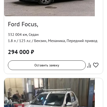
Ford Focus,
332 004 км
,
Седан
1.8
л /
125
л.с /
Бензин
,
Механика
,
Передний
привод
294 000
₽
Оставить заявку