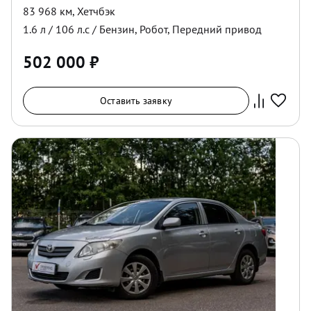
83 968 км
,
Хетчбэк
1.6
л /
106
л.с /
Бензин
,
Робот
,
Передний
привод
502 000
₽
Оставить заявку