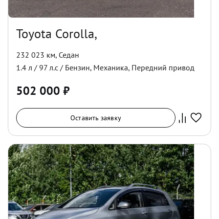
Toyota Corolla,
232 023 км
,
Седан
1.4
л /
97
л.с /
Бензин
,
Механика
,
Передний
привод
502 000
₽
Оставить заявку