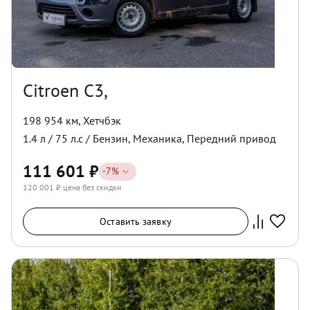
Citroen C3,
198 954 км
,
Хетчбэк
1.4
л /
75
л.с /
Бензин
,
Механика
,
Передний
привод
111 601
₽
-
7
%
120 001
₽ цена без скидки
Оставить заявку