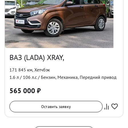
ВАЗ (LADA) XRAY,
171 845 км
,
Хетчбэк
1.6
л /
106
л.с /
Бензин
,
Механика
,
Передний
привод
565 000
₽
Оставить заявку