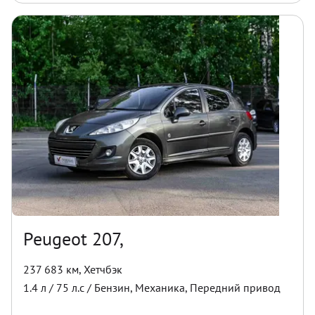
Peugeot 207,
237 683 км
,
Хетчбэк
1.4
л /
75
л.с /
Бензин
,
Механика
,
Передний
привод