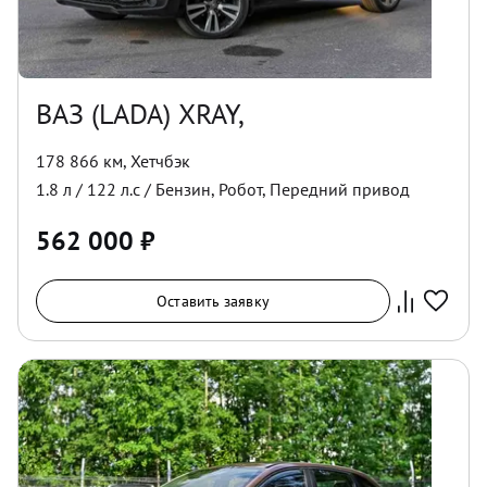
ВАЗ (LADA) XRAY,
178 866 км
,
Хетчбэк
1.8
л /
122
л.с /
Бензин
,
Робот
,
Передний
привод
562 000
₽
Оставить заявку