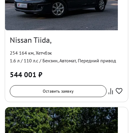
Nissan Tiida,
254 164 км
,
Хетчбэк
1.6
л /
110
л.с /
Бензин
,
Автомат
,
Передний
привод
544 001
₽
Оставить заявку