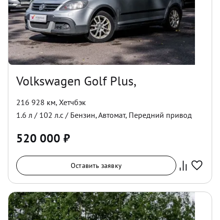
Volkswagen Golf Plus,
216 928 км
,
Хетчбэк
1.6
л /
102
л.с /
Бензин
,
Автомат
,
Передний
привод
520 000
₽
Оставить заявку