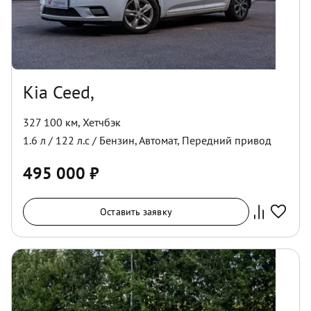
Kia Ceed,
327 100 км
,
Хетчбэк
1.6
л /
122
л.с /
Бензин
,
Автомат
,
Передний
привод
495 000
₽
Оставить заявку