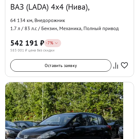
ВАЗ (LADA) 4x4 (Нива),
64 134 км
,
Внедорожник
1.7
л /
83
л.с /
Бензин
,
Механика
,
Полный
привод
542 191
₽
-
7
%
583 001
₽ цена без скидки
Оставить заявку