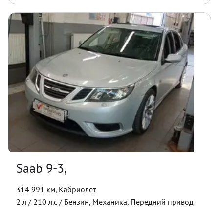
Saab 9-3,
314 991 км
,
Кабриолет
2
л /
210
л.с /
Бензин
,
Механика
,
Передний
привод