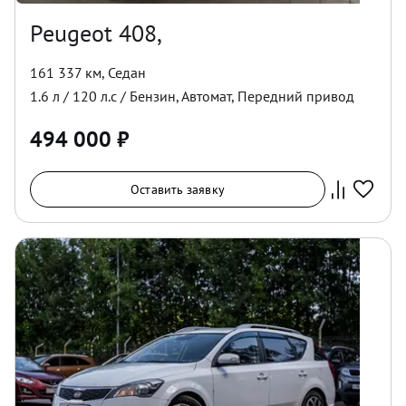
Peugeot 408,
161 337 км
,
Седан
1.6
л /
120
л.с /
Бензин
,
Автомат
,
Передний
привод
494 000
₽
Оставить заявку