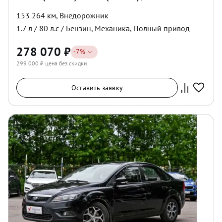
153 264 км
,
Внедорожник
1.7
л /
80
л.с /
Бензин
,
Механика
,
Полный
привод
278 070
₽
-
7
%
299 000
₽ цена без скидки
Оставить заявку