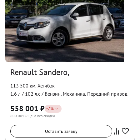
Renault Sandero,
113 500 км
,
Хетчбэк
1.6
л /
102
л.с /
Бензин
,
Механика
,
Передний
привод
558 001
₽
-
7
%
600 001
₽ цена без скидки
Оставить заявку