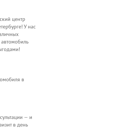
ский центр
ербурге! У нас
азличных
 автомобиль
ыгодами!
томобиля в
сультации — и
изит в день