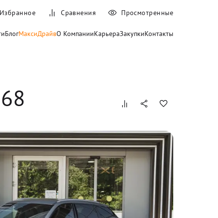
Избранное
Сравнения
Просмотренные
ти
Блог
МаксиДрайв
О Компании
Карьера
Закупки
Контакты
968