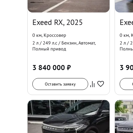
Exeed RX, 2025
Exe
0 км
,
Кроссовер
0 км
,
2
л /
249
л.с /
Бензин
,
Автомат
,
2
л /
2
Полный
привод
Полн
3 840 000
₽
3 9
Оставить заявку