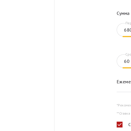
Сумма 
Пер
Сро
Ежеме
*Рекоме
**Ставка
С