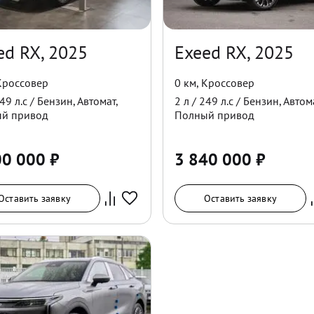
ed RX, 2025
Exeed RX, 2025
Кроссовер
0 км
,
Кроссовер
49
л.с /
Бензин
,
Автомат
,
2
л /
249
л.с /
Бензин
,
Автом
ый
привод
Полный
привод
00 000
₽
3 840 000
₽
Оставить заявку
Оставить заявку