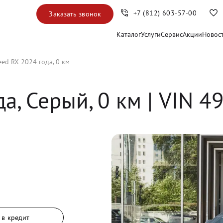
+7 (812) 603-57-00
Заказать звонок
Каталог
Услуги
Сервис
Акции
Новос
eed RX 2024 года, 0 км
да, 
Серый
,
0
 км
 | VIN 4
 в кредит