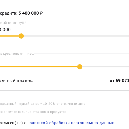
кредита:
3 400 000
₽
вый взнос, руб.*
к кредитования, мес.
сячный платёж:
от
69 07
ндованный первый взнос ~ 10-20% от стоимости авто
 зависит от наличия страховых продуктов
огласен(-на) с
политикой обработки персональных данных