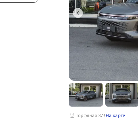
р
Торфяная 8/3
На карте