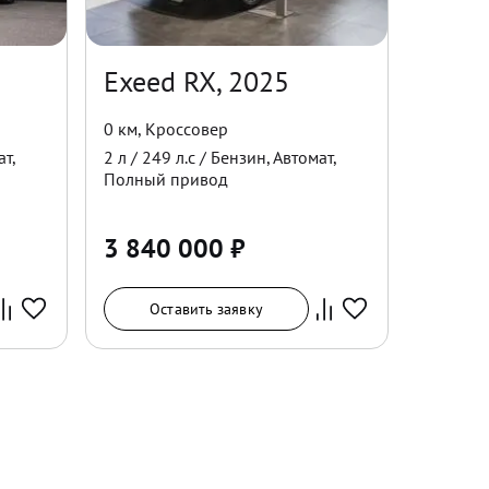
Exeed RX, 2025
0 км
,
Кроссовер
ат
,
2
л /
249
л.с /
Бензин
,
Автомат
,
Полный
привод
3 840 000
₽
Оставить заявку